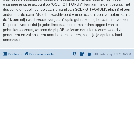
waarmee je op je account op “GOLF GTI FORUM” kan aanmelden, bewaar het
dus veilig en geef het nooit aan iemand van GOLF GTI FORUM”, phpBB of een
andere derde partij. Als je het wachtwoord van je account bent vergeten, kun je
de “Ik ben mijn wachtwoord vergeten”-optie gebruiken bij het aanmeldvenster.
Dit proces vereist dat je gebruikersnaam en e-mailadres opgeeft van je
gebruikersaccount, waarna de phpBB-software een nieuw wachtwoord zal
genereren en zal opsturen naar het e-mailadres, zodat je je opnieuw kunt
aanmelden.
Portaal
Forumoverzicht
Alle tijden zijn
UTC+02:00