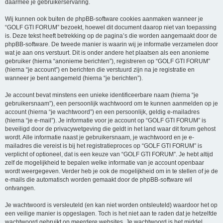
daarmee je gebruikerservaring.
Wij kunnen ook buiten de phpBB-software cookies aanmaken wanneer je
“GOLF GTI FORUM” bezoekt, hoewel dit document daarop niet van toepassing
is. Deze tekst heeft betrekking op de pagina’s die worden aangemaakt door de
phpBB-software. De tweede manier is waarin wij je informatie verzamelen door
wat je aan ons verstuurt. Dit is onder andere het plaatsen als een anonieme
gebruiker (hierna “anonieme berichten”), registreren op “GOLF GTI FORUM”
(hierna “je account”) en berichten die verstuurd zijn na je registratie en
wanneer je bent aangemeld (hierna “je berichten”).
Je account bevat minstens een unieke identificeerbare naam (hierna “je
gebruikersnaam”), een persoonlijk wachtwoord om te kunnen aanmelden op je
account (hierna “je wachtwoord”) en een persoonlijk, geldig e-mailadres
(hierna “je e-mail”). Je informatie voor je account op “GOLF GTI FORUM” is
beveiligd door de privacywetgeving die geldt in het land waar dit forum gehost
wordt. Alle informatie naast je gebruikersnaam, je wachtwoord en je e-
mailadres die vereist is bij het registratieproces op “GOLF GTI FORUM” is
verplicht of optioneel, dat is een keuze van “GOLF GTI FORUM”. Je hebt altijd
zelf de mogelijkheid te bepalen welke informatie van je account openbaar
wordt weergegeven. Verder heb je ook de mogelijkheid om in te stellen of je de
e-mails die automatisch worden gemaakt door de phpBB-software wil
ontvangen.
Je wachtwoord is versleuteld (en kan niet worden ontsleuteld) waardoor het op
een veilige manier is opgeslagen. Toch is het niet aan te raden dat je hetzelfde
wachtwoord gebruikt op meerdere websites. Je wachtwoord is het middel