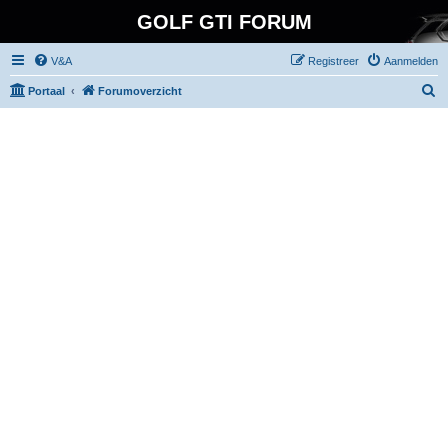
GOLF GTI FORUM
V&A
Registreer
Aanmelden
Z
Portaal
Forumoverzicht
o
e
k