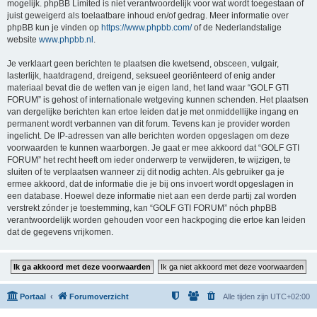
mogelijk. phpBB Limited is niet verantwoordelijk voor wat wordt toegestaan of
juist geweigerd als toelaatbare inhoud en/of gedrag. Meer informatie over
phpBB kun je vinden op
https://www.phpbb.com/
of de Nederlandstalige
website
www.phpbb.nl
.
Je verklaart geen berichten te plaatsen die kwetsend, obsceen, vulgair,
lasterlijk, haatdragend, dreigend, seksueel georiënteerd of enig ander
materiaal bevat die de wetten van je eigen land, het land waar “GOLF GTI
FORUM” is gehost of internationale wetgeving kunnen schenden. Het plaatsen
van dergelijke berichten kan ertoe leiden dat je met onmiddellijke ingang en
permanent wordt verbannen van dit forum. Tevens kan je provider worden
ingelicht. De IP-adressen van alle berichten worden opgeslagen om deze
voorwaarden te kunnen waarborgen. Je gaat er mee akkoord dat “GOLF GTI
FORUM” het recht heeft om ieder onderwerp te verwijderen, te wijzigen, te
sluiten of te verplaatsen wanneer zij dit nodig achten. Als gebruiker ga je
ermee akkoord, dat de informatie die je bij ons invoert wordt opgeslagen in
een database. Hoewel deze informatie niet aan een derde partij zal worden
verstrekt zónder je toestemming, kan “GOLF GTI FORUM” nóch phpBB
verantwoordelijk worden gehouden voor een hackpoging die ertoe kan leiden
dat de gegevens vrijkomen.
Portaal
Forumoverzicht
Alle tijden zijn
UTC+02:00