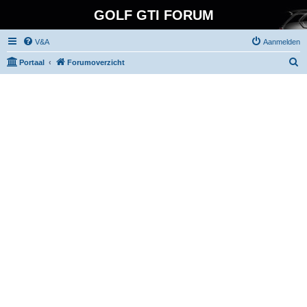
GOLF GTI FORUM
V&A
Aanmelden
Z
Portaal
Forumoverzicht
o
e
k