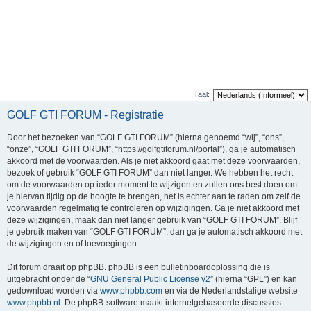
Taal:
GOLF GTI FORUM - Registratie
Door het bezoeken van “GOLF GTI FORUM” (hierna genoemd “wij”, “ons”,
“onze”, “GOLF GTI FORUM”, “https://golfgtiforum.nl/portal”), ga je automatisch
akkoord met de voorwaarden. Als je niet akkoord gaat met deze voorwaarden,
bezoek of gebruik “GOLF GTI FORUM” dan niet langer. We hebben het recht
om de voorwaarden op ieder moment te wijzigen en zullen ons best doen om
je hiervan tijdig op de hoogte te brengen, het is echter aan te raden om zelf de
voorwaarden regelmatig te controleren op wijzigingen. Ga je niet akkoord met
deze wijzigingen, maak dan niet langer gebruik van “GOLF GTI FORUM”. Blijf
je gebruik maken van “GOLF GTI FORUM”, dan ga je automatisch akkoord met
de wijzigingen en of toevoegingen.
Dit forum draait op phpBB. phpBB is een bulletinboardoplossing die is
uitgebracht onder de “
GNU General Public License v2
” (hierna “GPL”) en kan
gedownload worden via
www.phpbb.com
en via de Nederlandstalige website
www.phpbb.nl
. De phpBB-software maakt internetgebaseerde discussies