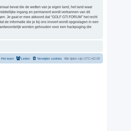
eriaal bevat die de wetten van je eigen land, het land waar
middellijke ingang en permanent wordt verbannen van dit
gen. Je gaat er mee akkoord dat “GOLF GTI FORUM” het recht
dat de informatie die je bij ons invoert wordt opgeslagen in een
erantwoordelijk worden gehouden voor een hackpoging die
Het team
Leden
Verwijder cookies
Alle tijden zijn
UTC+02:00