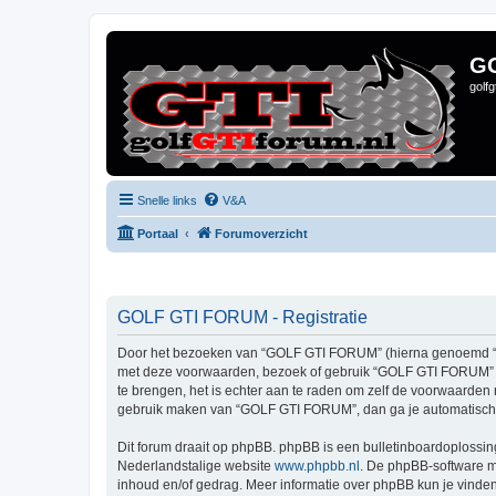
G
golf
Snelle links
V&A
Portaal
Forumoverzicht
GOLF GTI FORUM - Registratie
Door het bezoeken van “GOLF GTI FORUM” (hierna genoemd “wij”,
met deze voorwaarden, bezoek of gebruik “GOLF GTI FORUM” da
te brengen, het is echter aan te raden om zelf de voorwaarden 
gebruik maken van “GOLF GTI FORUM”, dan ga je automatisch 
Dit forum draait op phpBB. phpBB is een bulletinboardoplossing
Nederlandstalige website
www.phpbb.nl
. De phpBB-software ma
inhoud en/of gedrag. Meer informatie over phpBB kun je vinde