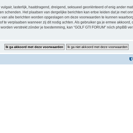
vulgair, lasterlijk, haatdragend, dreigend, seksueel georiënteerd of enig ander mat
n schenden. Het plaatsen van dergelijke berichten kan ertoe leiden dat je met on
sen van alle berichten worden opgeslagen om deze voorwaarden te kunnen waarbor
 of te verplaatsen wanneer zij dit nodig achten. Als gebruiker ga je ermee akkoord, 
zal worden verstrekt zónder je toestemming, kan “GOLF GTI FORUM” nóch phpBB v