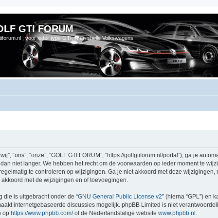
OLF GTI FORUM
gtiforum.nl ; voor ieder type GTI, R en snelle Volkswagens
 “ons”, “onze”, “GOLF GTI FORUM”, “https://golfgtiforum.nl/portal”), ga je automa
n niet langer. We hebben het recht om de voorwaarden op ieder moment te wijzige
regelmatig te controleren op wijzigingen. Ga je niet akkoord met deze wijzigingen
akkoord met de wijzigingen en of toevoegingen.
 die is uitgebracht onder de “
GNU General Public License v2
” (hierna “GPL”) en
akt internetgebaseerde discussies mogelijk. phpBB Limited is niet verantwoordelij
n op
https://www.phpbb.com/
of de Nederlandstalige website
www.phpbb.nl
.