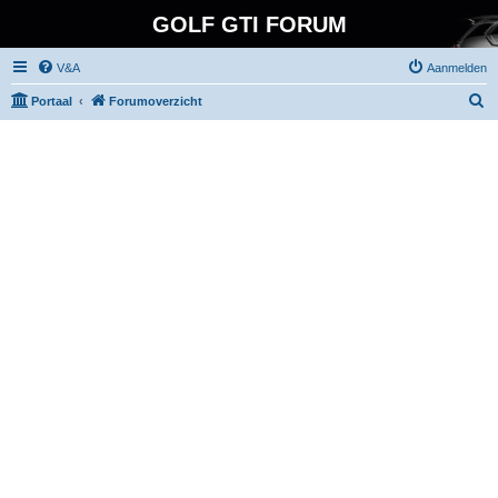
GOLF GTI FORUM
V&A
Aanmelden
Z
Portaal
Forumoverzicht
o
e
k