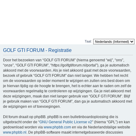
Taal:
GOLF GTI FORUM - Registratie
Door het bezoeken van “GOLF GTI FORUM” (hierna genoemd “wij”, “ons”,
“onze”, “GOLF GTI FORUM”, “https://golfgtiforum.nl/portal”), ga je automatisch
akkoord met de voorwaarden. Als je niet akkoord gaat met deze voorwaarden,
bezoek of gebruik “GOLF GTI FORUM” dan niet langer. We hebben het recht
om de voorwaarden op ieder moment te wijzigen en zullen ons best doen om
je hiervan tijdig op de hoogte te brengen, het is echter aan te raden om zelf de
voorwaarden regelmatig te controleren op wijzigingen. Ga je niet akkoord met
deze wijzigingen, maak dan niet langer gebruik van “GOLF GTI FORUM”. Blijf
je gebruik maken van “GOLF GTI FORUM”, dan ga je automatisch akkoord met
de wijzigingen en of toevoegingen.
Dit forum draait op phpBB. phpBB is een bulletinboardoplossing die is
uitgebracht onder de “
GNU General Public License v2
” (hierna “GPL”) en kan
gedownload worden via
www.phpbb.com
en via de Nederlandstalige website
www.phpbb.nl
. De phpBB-software maakt internetgebaseerde discussies