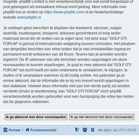
mogelijk. phpBB Limited is niet verantwoordelijk voor wat wordt toegestaan of
juist geweigerd als toelaatbare inhoud en/of gedrag. Meer informatie over
phpBB kun je vinden op
https://www.phpbb.com/
of de Nederlandstalige
website
www.phpbb.nl
.
Je verklaart geen berichten te plaatsen die kwetsend, obsceen, vulgair,
lasterlijk, haatdragend, dreigend, seksueel georiënteerd of enig ander
materiaal bevat die de wetten van je eigen land, het land waar “GOLF GTI
FORUM” is gehost of internationale wetgeving kunnen schenden. Het plaatsen
van dergelijke berichten kan ertoe leiden dat je met onmiddellijke ingang en
permanent wordt verbannen van dit forum. Tevens kan je provider worden
ingelicht. De IP-adressen van alle berichten worden opgeslagen om deze
voorwaarden te kunnen waarborgen. Je gaat er mee akkoord dat “GOLF GTI
FORUM” het recht heeft om ieder onderwerp te verwijderen, te wijzigen, te
sluiten of te verplaatsen wanneer zij dit nodig achten. Als gebruiker ga je
ermee akkoord, dat de informatie die je bij ons invoert wordt opgeslagen in
een database. Hoewel deze informatie niet aan een derde partij zal worden
verstrekt zónder je toestemming, kan “GOLF GTI FORUM” nóch phpBB
verantwoordelijk worden gehouden voor een hackpoging die ertoe kan leiden
dat de gegevens vrijkomen.
Portaal
Forumoverzicht
Alle tijden zijn
UTC+02:00