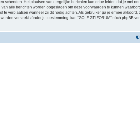
n schenden. Het plaatsen van dergelijke berichten kan ertoe leiden dat je met on
sen van alle berichten worden opgeslagen om deze voorwaarden te kunnen waarbor
 of te verplaatsen wanneer zij dit nodig achten. Als gebruiker ga je ermee akkoord, 
zal worden verstrekt zónder je toestemming, kan “GOLF GTI FORUM” nóch phpBB v