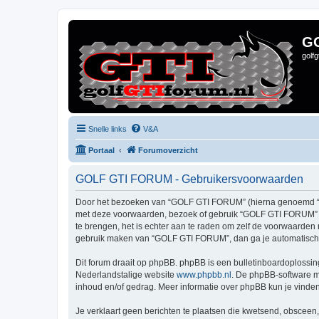
G
golf
Snelle links
V&A
Portaal
Forumoverzicht
GOLF GTI FORUM - Gebruikersvoorwaarden
Door het bezoeken van “GOLF GTI FORUM” (hierna genoemd “wij”,
met deze voorwaarden, bezoek of gebruik “GOLF GTI FORUM” da
te brengen, het is echter aan te raden om zelf de voorwaarden 
gebruik maken van “GOLF GTI FORUM”, dan ga je automatisch 
Dit forum draait op phpBB. phpBB is een bulletinboardoplossing
Nederlandstalige website
www.phpbb.nl
. De phpBB-software ma
inhoud en/of gedrag. Meer informatie over phpBB kun je vinde
Je verklaart geen berichten te plaatsen die kwetsend, obsceen, 