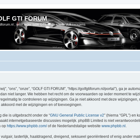
OLF GTI FORUM
gtiforum.nl ; voor ieder type GTI, R en snelle Volkswagens
 “ons”, “onze”, “GOLF GTI FORUM”, “https://golfgtiforum.nl/portal”), ga je automa
n niet langer. We hebben het recht om de voorwaarden op ieder moment te wijzige
regelmatig te controleren op wijzigingen. Ga je niet akkoord met deze wijzigingen
akkoord met de wijzigingen en of toevoegingen.
 die is uitgebracht onder de “
GNU General Public License v2
” (hierna “GPL”) en
akt internetgebaseerde discussies mogelijk. phpBB Limited is niet verantwoordelij
n op
https://www.phpbb.com/
of de Nederlandstalige website
www.phpbb.nl
.
vulgair, lasterlijk, haatdragend, dreigend, seksueel georiënteerd of enig ander mat