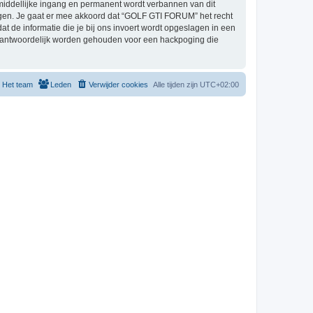
middellijke ingang en permanent wordt verbannen van dit
gen. Je gaat er mee akkoord dat “GOLF GTI FORUM” het recht
dat de informatie die je bij ons invoert wordt opgeslagen in een
erantwoordelijk worden gehouden voor een hackpoging die
Het team
Leden
Verwijder cookies
Alle tijden zijn
UTC+02:00