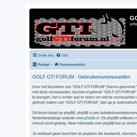
G
golf
Snelle links
V&A
Portaal
Forumoverzicht
GOLF GTI FORUM - Gebruikersvoorwaarden
Door het bezoeken van “GOLF GTI FORUM” (hierna genoemd “wij”,
met deze voorwaarden, bezoek of gebruik “GOLF GTI FORUM” da
te brengen, het is echter aan te raden om zelf de voorwaarden 
gebruik maken van “GOLF GTI FORUM”, dan ga je automatisch 
Dit forum draait op phpBB. phpBB is een bulletinboardoplossing
Nederlandstalige website
www.phpbb.nl
. De phpBB-software ma
inhoud en/of gedrag. Meer informatie over phpBB kun je vinde
Je verklaart geen berichten te plaatsen die kwetsend, obsceen, 