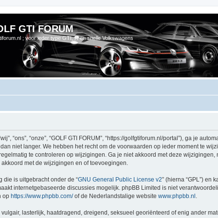
OLF GTI FORUM
gtiforum.nl ; voor ieder type GTI, R en snelle Volkswagens
 “ons”, “onze”, “GOLF GTI FORUM”, “https://golfgtiforum.nl/portal”), ga je automa
n niet langer. We hebben het recht om de voorwaarden op ieder moment te wijzige
regelmatig te controleren op wijzigingen. Ga je niet akkoord met deze wijzigingen
akkoord met de wijzigingen en of toevoegingen.
 die is uitgebracht onder de “
GNU General Public License v2
” (hierna “GPL”) en
akt internetgebaseerde discussies mogelijk. phpBB Limited is niet verantwoordelij
n op
https://www.phpbb.com/
of de Nederlandstalige website
www.phpbb.nl
.
vulgair, lasterlijk, haatdragend, dreigend, seksueel georiënteerd of enig ander mat