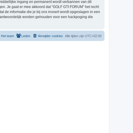
middellijke ingang en permanent wordt verbannen van dit
gen. Je gaat er mee akkoord dat “GOLF GTI FORUM” het recht
dat de informatie die je bij ons invoert wordt opgeslagen in een
erantwoordelijk worden gehouden voor een hackpoging die
Het team
Leden
Verwijder cookies
Alle tijden zijn
UTC+02:00