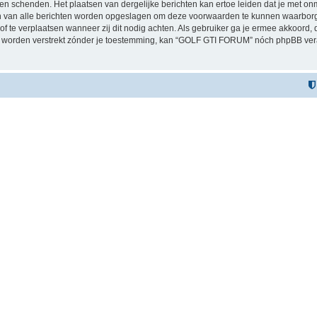
n schenden. Het plaatsen van dergelijke berichten kan ertoe leiden dat je met on
sen van alle berichten worden opgeslagen om deze voorwaarden te kunnen waarbor
 of te verplaatsen wanneer zij dit nodig achten. Als gebruiker ga je ermee akkoord, 
zal worden verstrekt zónder je toestemming, kan “GOLF GTI FORUM” nóch phpBB v