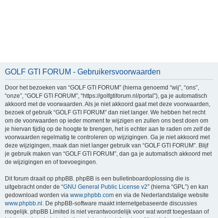
GOLF GTI FORUM - Gebruikersvoorwaarden
Door het bezoeken van “GOLF GTI FORUM” (hierna genoemd “wij”, “ons”,
“onze”, “GOLF GTI FORUM”, “https://golfgtiforum.nl/portal”), ga je automatisch
akkoord met de voorwaarden. Als je niet akkoord gaat met deze voorwaarden,
bezoek of gebruik “GOLF GTI FORUM” dan niet langer. We hebben het recht
om de voorwaarden op ieder moment te wijzigen en zullen ons best doen om
je hiervan tijdig op de hoogte te brengen, het is echter aan te raden om zelf de
voorwaarden regelmatig te controleren op wijzigingen. Ga je niet akkoord met
deze wijzigingen, maak dan niet langer gebruik van “GOLF GTI FORUM”. Blijf
je gebruik maken van “GOLF GTI FORUM”, dan ga je automatisch akkoord met
de wijzigingen en of toevoegingen.
Dit forum draait op phpBB. phpBB is een bulletinboardoplossing die is
uitgebracht onder de “
GNU General Public License v2
” (hierna “GPL”) en kan
gedownload worden via
www.phpbb.com
en via de Nederlandstalige website
www.phpbb.nl
. De phpBB-software maakt internetgebaseerde discussies
mogelijk. phpBB Limited is niet verantwoordelijk voor wat wordt toegestaan of