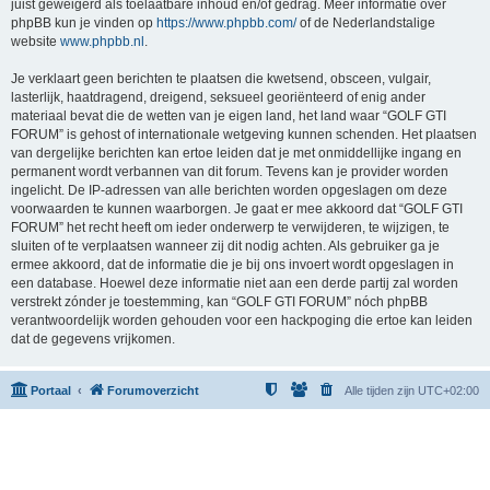
juist geweigerd als toelaatbare inhoud en/of gedrag. Meer informatie over
phpBB kun je vinden op
https://www.phpbb.com/
of de Nederlandstalige
website
www.phpbb.nl
.
Je verklaart geen berichten te plaatsen die kwetsend, obsceen, vulgair,
lasterlijk, haatdragend, dreigend, seksueel georiënteerd of enig ander
materiaal bevat die de wetten van je eigen land, het land waar “GOLF GTI
FORUM” is gehost of internationale wetgeving kunnen schenden. Het plaatsen
van dergelijke berichten kan ertoe leiden dat je met onmiddellijke ingang en
permanent wordt verbannen van dit forum. Tevens kan je provider worden
ingelicht. De IP-adressen van alle berichten worden opgeslagen om deze
voorwaarden te kunnen waarborgen. Je gaat er mee akkoord dat “GOLF GTI
FORUM” het recht heeft om ieder onderwerp te verwijderen, te wijzigen, te
sluiten of te verplaatsen wanneer zij dit nodig achten. Als gebruiker ga je
ermee akkoord, dat de informatie die je bij ons invoert wordt opgeslagen in
een database. Hoewel deze informatie niet aan een derde partij zal worden
verstrekt zónder je toestemming, kan “GOLF GTI FORUM” nóch phpBB
verantwoordelijk worden gehouden voor een hackpoging die ertoe kan leiden
dat de gegevens vrijkomen.
Portaal
Forumoverzicht
Alle tijden zijn
UTC+02:00