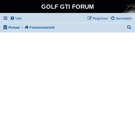
GOLF GTI FORUM
V&A
Registreer
Aanmelden
Z
Portaal
Forumoverzicht
o
e
k