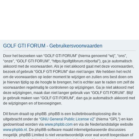
GOLF GTI FORUM - Gebruikersvoorwaarden
Door het bezoeken van “GOLF GTI FORUM” (hierna genoemd “wij”, “ons”,
“onze”, “GOLF GTI FORUM”, “https://golfgtiforum.nl/portal”), ga je automatisch
akkoord met de voorwaarden. Als je niet akkoord gaat met deze voorwaarden,
bezoek of gebruik “GOLF GTI FORUM” dan niet langer. We hebben het recht
om de voorwaarden op ieder moment te wijzigen en zullen ons best doen om
je hiervan tijdig op de hoogte te brengen, het is echter aan te raden om zelf de
voorwaarden regelmatig te controleren op wijzigingen. Ga je niet akkoord met
deze wijzigingen, maak dan niet langer gebruik van “GOLF GTI FORUM”. Blijf
je gebruik maken van “GOLF GTI FORUM”, dan ga je automatisch akkoord met
de wijzigingen en of toevoegingen.
Dit forum draait op phpBB. phpBB is een bulletinboardoplossing die is
uitgebracht onder de “
GNU General Public License v2
” (hierna “GPL”) en kan
gedownload worden via
www.phpbb.com
en via de Nederlandstalige website
www.phpbb.nl
. De phpBB-software maakt internetgebaseerde discussies
mogelijk. phpBB Limited is niet verantwoordelijk voor wat wordt toegestaan of