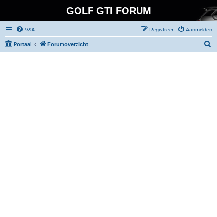
GOLF GTI FORUM
V&A
Registreer
Aanmelden
Z
Portaal
Forumoverzicht
o
e
k