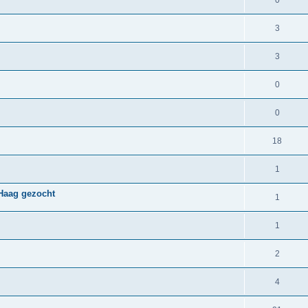
3
3
0
0
18
1
Haag gezocht
1
1
2
4