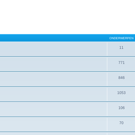
ONDERWERPEN
11
771
846
1053
106
70