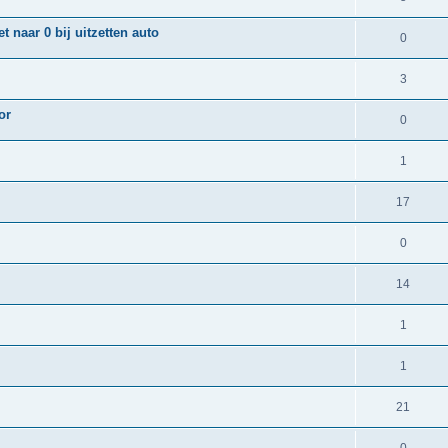
 naar 0 bij uitzetten auto
0
3
or
0
1
17
0
14
1
1
21
0