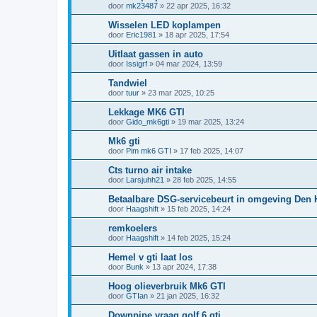
door
mk23487
»
22 apr 2025, 16:32
Wisselen LED koplampen
door
Eric1981
»
18 apr 2025, 17:54
Uitlaat gassen in auto
door
Issigrf
»
04 mar 2024, 13:59
Tandwiel
door
tuur
»
23 mar 2025, 10:25
Lekkage MK6 GTI
door
Gido_mk6gti
»
19 mar 2025, 13:24
Mk6 gti
door
Pim mk6 GTI
»
17 feb 2025, 14:07
Cts turno air intake
door
Larsjuhh21
»
28 feb 2025, 14:55
Betaalbare DSG-servicebeurt in omgeving Den 
door
Haagshift
»
15 feb 2025, 14:24
remkoelers
door
Haagshift
»
14 feb 2025, 15:24
Hemel v gti laat los
door
Bunk
»
13 apr 2024, 17:38
Hoog olieverbruik Mk6 GTI
door
GTIan
»
21 jan 2025, 16:32
Downpipe vraag golf 6 gti