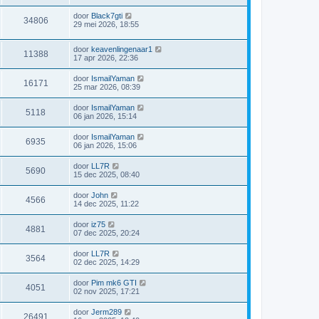
door
Black7gti
34806
29 mei 2026, 18:55
door
keavenlingenaar1
11388
17 apr 2026, 22:36
door
IsmailYaman
16171
25 mar 2026, 08:39
door
IsmailYaman
5118
06 jan 2026, 15:14
door
IsmailYaman
6935
06 jan 2026, 15:06
door
LL7R
5690
15 dec 2025, 08:40
door
John
4566
14 dec 2025, 11:22
door
iz75
4881
07 dec 2025, 20:24
door
LL7R
3564
02 dec 2025, 14:29
door
Pim mk6 GTI
4051
02 nov 2025, 17:21
door
Jerm289
26491