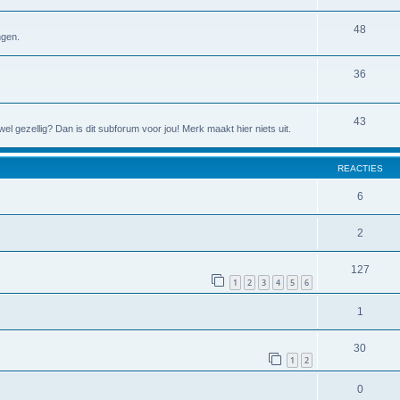
48
ngen.
36
43
l gezellig? Dan is dit subforum voor jou! Merk maakt hier niets uit.
REACTIES
6
2
127
1
2
3
4
5
6
1
30
1
2
0