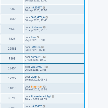
16 sep 2025, 12:40
door
mk23487
5582
16 sep 2025, 11:56
door
Golf_GTI_6
14665
06 sep 2025, 12:45
door
pimbuters
6632
01 sep 2025, 21:18
door
Tino
7826
25 jul 2025, 07:01
door
BASK04
25581
03 jul 2025, 15:41
door
corne34C
7368
27 jun 2025, 10:19
door
WILIAMGTI
18454
06 jun 2025, 03:58
door
LL7R
19229
19 mei 2025, 08:42
door
Step-han
14016
16 mei 2025, 15:51
door
Rotterdammk7gti
38793
28 apr 2025, 01:05
door
mk23487
22940