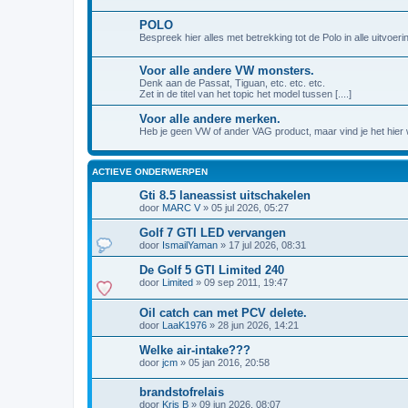
POLO
Bespreek hier alles met betrekking tot de Polo in alle uitvoeri
Voor alle andere VW monsters.
Denk aan de Passat, Tiguan, etc. etc. etc.
Zet in de titel van het topic het model tussen [....]
Voor alle andere merken.
Heb je geen VW of ander VAG product, maar vind je het hier we
ACTIEVE ONDERWERPEN
Gti 8.5 laneassist uitschakelen
door
MARC V
»
05 jul 2026, 05:27
Golf 7 GTI LED vervangen
door
IsmailYaman
»
17 jul 2026, 08:31
De Golf 5 GTI Limited 240
door
Limited
»
09 sep 2011, 19:47
Oil catch can met PCV delete.
door
LaaK1976
»
28 jun 2026, 14:21
Welke air-intake???
door
jcm
»
05 jan 2016, 20:58
brandstofrelais
door
Kris B
»
09 jun 2026, 08:07