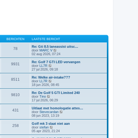
BERICHTEN
LAATSTE BERICHT
Re: Gti 8.5 laneassist uitsc…
78
B
door
MARC V
e
02 aug 2026, 07:24
k
i
Re: Golf 7 GTI LED vervangen
9931
j
B
door
LL7R
k
e
27 jul 2026, 09:18
l
k
a
i
Re: Welke air-intake???
8511
a
j
B
door
LL7R
t
k
e
18 jun 2026, 08:45
s
l
k
t
a
i
Re: De Golf 5 GTI Limited 240
e
9810
a
j
B
door
Tino
b
t
k
e
17 jul 2026, 06:29
e
s
l
k
r
t
a
i
Uitlaat met homologatie attes…
i
e
431
a
j
B
door
Stevecardan
c
b
t
k
e
08 jun 2023, 13:19
h
e
s
l
k
t
r
t
a
i
Golf mk 3 slaat niet aan
i
e
258
a
j
B
door
stefan
c
b
t
k
e
05 apr 2023, 21:24
h
e
s
l
k
t
r
t
a