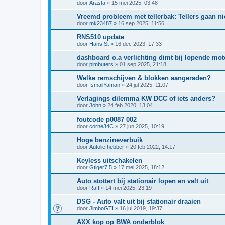
door
Arasta
»
15 mei 2025, 03:48
Vreemd probleem met tellerbak: Tellers gaan niet
door
mk23487
»
16 sep 2025, 11:56
RNS510 update
door
Hans.St
»
16 dec 2023, 17:33
dashboard o.a verlichting dimt bij lopende mot
door
pimbuters
»
01 sep 2025, 21:18
Welke remschijven & blokken aangeraden?
door
IsmailYaman
»
24 jul 2025, 11:07
Verlagings dilemma KW DCC of iets anders?
door
John
»
24 feb 2020, 13:04
foutcode p0087 002
door
corne34C
»
27 jun 2025, 10:19
Hoge benzineverbuik
door
Autoliefhebber
»
20 feb 2022, 14:17
Keyless uitschakelen
door
Gtiger7.5
»
17 mei 2025, 18:12
Auto stottert bij stationair lopen en valt uit
door
Raff
»
14 mei 2025, 23:19
DSG - Auto valt uit bij stationair draaien
door
JimboGTI
»
16 jul 2019, 19:37
AXX kop op BWA onderblok