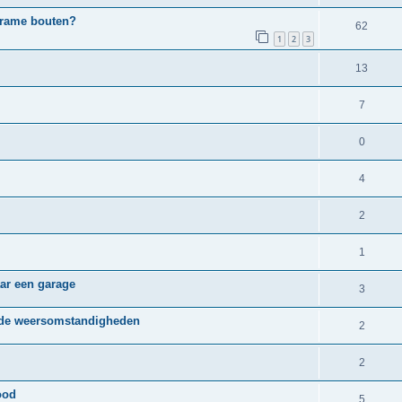
bframe bouten?
62
1
2
3
13
7
0
4
2
1
aar een garage
3
koude weersomstandigheden
2
2
ood
5