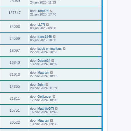
28069
24 jan 2025, 11:33
door
Tedje74
187647
21 jan 2025, 17:40
door
LL7R
34063
09 jan 2025, 09:00
door
frans1948
24599
05 jan 2025, 10:30
door
jacob en marlous
18097
22 dec 2024, 20:53
door
Dayon14
16340
13 dec 2024, 10:02
door
Maarten
21913
27 nov 2024, 18:13
door
John
14365
20 nov 2024, 11:39
door
GolfLover
21811
17 nov 2024, 18:09
door
MatthijsGTI
15751
16 nov 2024, 12:46
door
Maarten
20522
13 nov 2024, 09:36