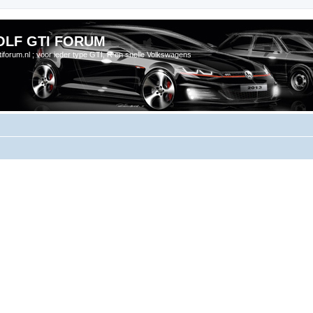
OLF GTI FORUM
gtiforum.nl ; voor ieder type GTI, R en snelle Volkswagens