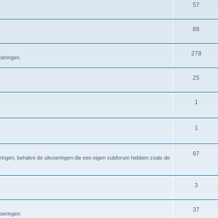
57
88
278
oeringen.
25
1
1
97
eringen, behalve de uitvoeringen die een eigen subforum hebben zoals de
3
37
voeringen.