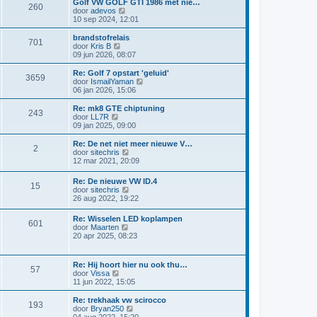
i
Golf VW GOLF GTI 1986 met nie…
i
e
260
a
j
B
door
adevos
c
b
t
k
e
10 sep 2024, 12:01
h
e
s
l
k
t
r
t
a
i
brandstofrelais
i
e
701
a
j
B
door
Kris B
c
b
t
k
e
09 jun 2026, 08:07
h
e
s
l
k
t
r
t
a
i
Re: Golf 7 opstart 'geluid'
i
e
3659
a
j
B
door
IsmailYaman
c
b
t
k
e
06 jan 2026, 15:06
h
e
s
l
k
t
r
t
a
i
Re: mk8 GTE chiptuning
i
e
243
a
j
B
door
LL7R
c
b
t
k
e
09 jan 2025, 09:00
h
e
s
l
k
t
r
t
a
i
Re: De net niet meer nieuwe V…
i
e
2
a
j
B
door
sitechris
c
b
t
k
e
12 mar 2021, 20:09
h
e
s
l
k
t
r
t
a
i
Re: De nieuwe VW ID.4
i
e
a
15
j
B
door
sitechris
c
b
t
k
e
26 aug 2022, 19:22
h
e
s
l
k
t
r
t
a
i
i
e
Re: Wisselen LED koplampen
a
601
j
c
b
B
door
Maarten
t
k
h
e
e
20 apr 2025, 08:23
s
l
t
r
k
t
a
i
i
e
a
c
j
b
Re: Hij hoort hier nu ook thu…
t
57
h
k
e
B
door
Vissa
s
t
l
r
e
11 jun 2022, 15:05
t
a
i
k
e
a
c
i
b
Re: trekhaak vw scirocco
t
193
h
j
e
B
door
Bryan250
s
t
k
r
e