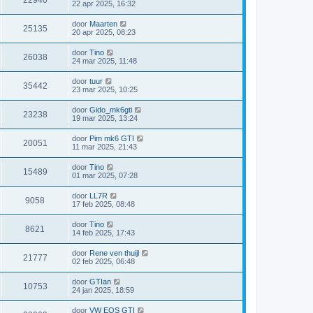
22 apr 2025, 16:32
door
Maarten
25135
20 apr 2025, 08:23
door
Tino
26038
24 mar 2025, 11:48
door
tuur
35442
23 mar 2025, 10:25
door
Gido_mk6gti
23238
19 mar 2025, 13:24
door
Pim mk6 GTI
20051
11 mar 2025, 21:43
door
Tino
15489
01 mar 2025, 07:28
door
LL7R
9058
17 feb 2025, 08:48
door
Tino
8621
14 feb 2025, 17:43
door
Rene ven thuijl
21777
02 feb 2025, 06:48
door
GTIan
10753
24 jan 2025, 18:59
door
VW EOS GTI