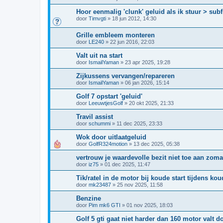
Hoor eenmalig 'clunk' geluid als ik stuur > su
door
Timvgti
»
18 jun 2012, 14:30
Grille embleem monteren
door
LE240
»
22 jun 2016, 22:03
Valt uit na start
door
IsmailYaman
»
23 apr 2025, 19:28
Zijkussens vervangen/repareren
door
IsmailYaman
»
06 jan 2026, 15:14
Golf 7 opstart 'geluid'
door
LeeuwtjesGolf
»
20 okt 2025, 21:33
Travil assist
door
schummi
»
11 dec 2025, 23:33
Wok door uitlaatgeluid
door
GolfR324motion
»
13 dec 2025, 05:38
vertrouw je waardevolle bezit niet toe aan zom
door
iz75
»
01 dec 2025, 11:47
Tik/ratel in de motor bij koude start tijdens 
door
mk23487
»
25 nov 2025, 11:58
Benzine
door
Pim mk6 GTI
»
01 nov 2025, 18:03
Golf 5 gti gaat niet harder dan 160 motor valt d