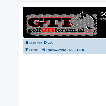
G
golf
Snelle links
V&A
Portaal
Forumoverzicht
MODELLEN