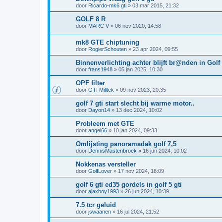
door
Ricardo-mk6 gti
»
03 mar 2015, 21:32
GOLF 8 R
door
MARC V
»
06 nov 2020, 14:58
mk8 GTE chiptuning
door
RogierSchouten
»
23 apr 2024, 09:55
Binnenverlichting achter blijft br@nden in Golf
door
frans1948
»
05 jan 2025, 10:30
OPF filter
door
GTI Milltek
»
09 nov 2023, 20:35
golf 7 gti start slecht bij warme motor..
door
Dayon14
»
13 dec 2024, 10:02
Probleem met GTE
door
angel66
»
10 jan 2024, 09:33
Omlijsting panoramadak golf 7,5
door
DennisMastenbroek
»
16 jun 2024, 10:02
Nokkenas versteller
door
GolfLover
»
17 nov 2024, 18:09
golf 6 gti ed35 gordels in golf 5 gti
door
ajaxboy1993
»
26 jun 2024, 10:39
7.5 tcr geluid
door
jswaanen
»
16 jul 2024, 21:52