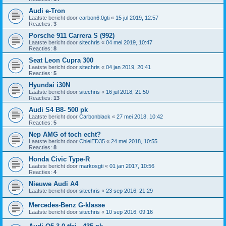
Audi e-Tron
Laatste bericht door
carbon6.0gti
«
15 jul 2019, 12:57
Reacties:
3
Porsche 911 Carrera S (992)
Laatste bericht door
sitechris
«
04 mei 2019, 10:47
Reacties:
8
Seat Leon Cupra 300
Laatste bericht door
sitechris
«
04 jan 2019, 20:41
Reacties:
5
Hyundai i30N
Laatste bericht door
sitechris
«
16 jul 2018, 21:50
Reacties:
13
Audi S4 B8- 500 pk
Laatste bericht door
Carbonblack
«
27 mei 2018, 10:42
Reacties:
5
Nep AMG of toch echt?
Laatste bericht door
ChielED35
«
24 mei 2018, 10:55
Reacties:
8
Honda Civic Type-R
Laatste bericht door
markosgti
«
01 jan 2017, 10:56
Reacties:
4
Nieuwe Audi A4
Laatste bericht door
sitechris
«
23 sep 2016, 21:29
Mercedes-Benz G-klasse
Laatste bericht door
sitechris
«
10 sep 2016, 09:16