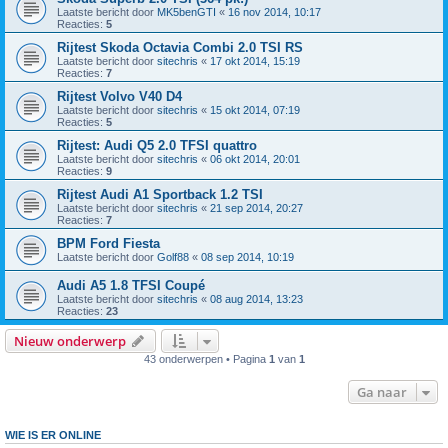
Laatste bericht door
MK5benGTI
«
16 nov 2014, 10:17
Reacties:
5
Rijtest Skoda Octavia Combi 2.0 TSI RS
Laatste bericht door
sitechris
«
17 okt 2014, 15:19
Reacties:
7
Rijtest Volvo V40 D4
Laatste bericht door
sitechris
«
15 okt 2014, 07:19
Reacties:
5
Rijtest: Audi Q5 2.0 TFSI quattro
Laatste bericht door
sitechris
«
06 okt 2014, 20:01
Reacties:
9
Rijtest Audi A1 Sportback 1.2 TSI
Laatste bericht door
sitechris
«
21 sep 2014, 20:27
Reacties:
7
BPM Ford Fiesta
Laatste bericht door
Golf88
«
08 sep 2014, 10:19
Audi A5 1.8 TFSI Coupé
Laatste bericht door
sitechris
«
08 aug 2014, 13:23
Reacties:
23
Nieuw onderwerp
43 onderwerpen • Pagina
1
van
1
Ga naar
WIE IS ER ONLINE