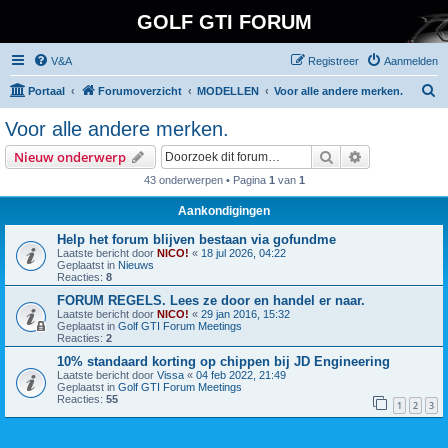
GOLF GTI FORUM
V&A
Registreer
Aanmelden
Z
Portaal
Forumoverzicht
MODELLEN
Voor alle andere merken.
o
Voor alle andere merken.
e
Zoek
Uitgebreid z
Nieuw onderwerp
k
43 onderwerpen • Pagina
1
van
1
Aankondigingen
Help het forum blijven bestaan via gofundme
Laatste bericht door
NICO!
«
18 jul 2026, 04:22
Geplaatst in
Nieuws
Reacties:
8
FORUM REGELS. Lees ze door en handel er naar.
Laatste bericht door
NICO!
«
29 jan 2016, 15:32
Geplaatst in
Golf GTI Forum Meetings
Reacties:
2
10% standaard korting op chippen bij JD Engineering
Laatste bericht door
Vissa
«
04 feb 2022, 21:49
Geplaatst in
Golf GTI Forum Meetings
Reacties:
55
1
2
3