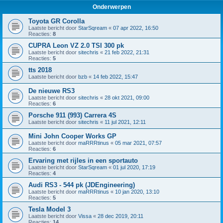
Onderwerpen
Toyota GR Corolla
Laatste bericht door
StarSqream
«
07 apr 2022, 16:50
Reacties:
8
CUPRA Leon VZ 2.0 TSI 300 pk
Laatste bericht door
sitechris
«
21 feb 2022, 21:31
Reacties:
5
tts 2018
Laatste bericht door
bzb
«
14 feb 2022, 15:47
De nieuwe RS3
Laatste bericht door
sitechris
«
28 okt 2021, 09:00
Reacties:
6
Porsche 911 (993) Carrera 4S
Laatste bericht door
sitechris
«
11 jul 2021, 12:11
Mini John Cooper Works GP
Laatste bericht door
maRRRtinus
«
05 mar 2021, 07:57
Reacties:
6
Ervaring met rijles in een sportauto
Laatste bericht door
StarSqream
«
01 jul 2020, 17:19
Reacties:
4
Audi RS3 - 544 pk (JDEngineering)
Laatste bericht door
maRRRtinus
«
10 jan 2020, 13:10
Reacties:
5
Tesla Model 3
Laatste bericht door
Vissa
«
28 dec 2019, 20:11
Reacties:
14