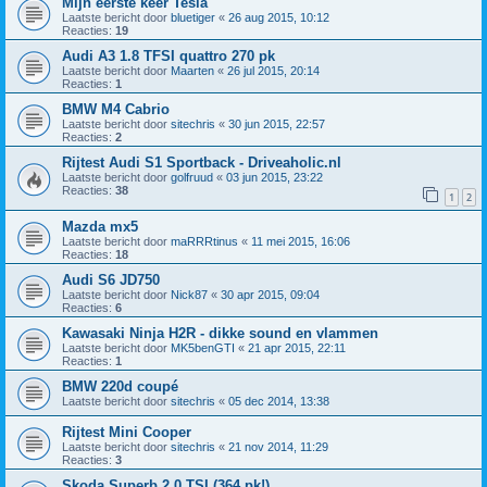
Mijn eerste keer Tesla
Laatste bericht door
bluetiger
«
26 aug 2015, 10:12
Reacties:
19
Audi A3 1.8 TFSI quattro 270 pk
Laatste bericht door
Maarten
«
26 jul 2015, 20:14
Reacties:
1
BMW M4 Cabrio
Laatste bericht door
sitechris
«
30 jun 2015, 22:57
Reacties:
2
Rijtest Audi S1 Sportback - Driveaholic.nl
Laatste bericht door
golfruud
«
03 jun 2015, 23:22
Reacties:
38
1
2
Mazda mx5
Laatste bericht door
maRRRtinus
«
11 mei 2015, 16:06
Reacties:
18
Audi S6 JD750
Laatste bericht door
Nick87
«
30 apr 2015, 09:04
Reacties:
6
Kawasaki Ninja H2R - dikke sound en vlammen
Laatste bericht door
MK5benGTI
«
21 apr 2015, 22:11
Reacties:
1
BMW 220d coupé
Laatste bericht door
sitechris
«
05 dec 2014, 13:38
Rijtest Mini Cooper
Laatste bericht door
sitechris
«
21 nov 2014, 11:29
Reacties:
3
Skoda Superb 2.0 TSI (364 pk!)