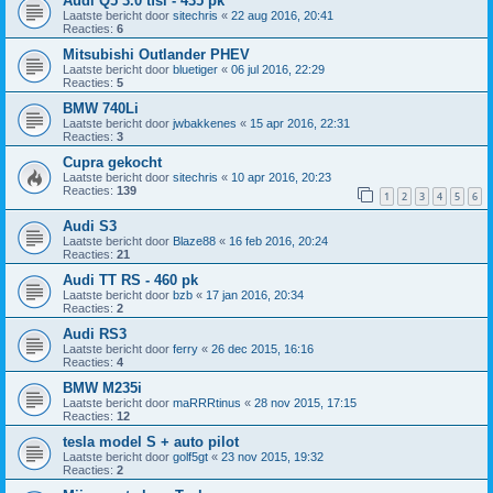
Audi Q5 3.0 tfsi - 435 pk
Laatste bericht door
sitechris
«
22 aug 2016, 20:41
Reacties:
6
Mitsubishi Outlander PHEV
Laatste bericht door
bluetiger
«
06 jul 2016, 22:29
Reacties:
5
BMW 740Li
Laatste bericht door
jwbakkenes
«
15 apr 2016, 22:31
Reacties:
3
Cupra gekocht
Laatste bericht door
sitechris
«
10 apr 2016, 20:23
Reacties:
139
1
2
3
4
5
6
Audi S3
Laatste bericht door
Blaze88
«
16 feb 2016, 20:24
Reacties:
21
Audi TT RS - 460 pk
Laatste bericht door
bzb
«
17 jan 2016, 20:34
Reacties:
2
Audi RS3
Laatste bericht door
ferry
«
26 dec 2015, 16:16
Reacties:
4
BMW M235i
Laatste bericht door
maRRRtinus
«
28 nov 2015, 17:15
Reacties:
12
tesla model S + auto pilot
Laatste bericht door
golf5gt
«
23 nov 2015, 19:32
Reacties:
2