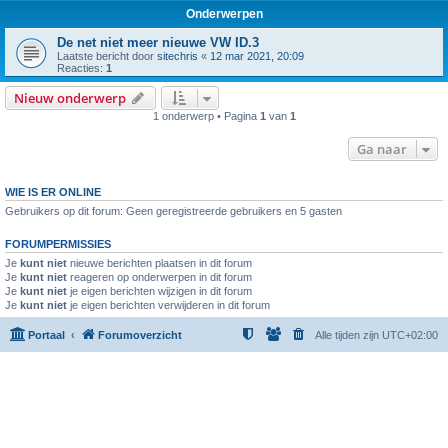
Onderwerpen
De net niet meer nieuwe VW ID.3
Laatste bericht door
sitechris
«
12 mar 2021, 20:09
Reacties:
1
Nieuw onderwerp
1 onderwerp • Pagina
1
van
1
Ga naar
WIE IS ER ONLINE
Gebruikers op dit forum: Geen geregistreerde gebruikers en 5 gasten
FORUMPERMISSIES
Je
kunt niet
nieuwe berichten plaatsen in dit forum
Je
kunt niet
reageren op onderwerpen in dit forum
Je
kunt niet
je eigen berichten wijzigen in dit forum
Je
kunt niet
je eigen berichten verwijderen in dit forum
Portaal
Forumoverzicht
Alle tijden zijn
UTC+02:00