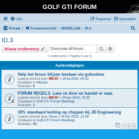
GOLF GTI FORUM
V&A
Registreer
Aanmelden
Z
Portaal
Forumoverzicht
MODELLEN
ID.3
o
ID.3
e
Zoek
Uitgebreid z
Nieuw onderwerp
k
1 onderwerp • Pagina
1
van
1
Aankondigingen
Help het forum blijven bestaan via gofundme
Laatste bericht door
NICO!
«
18 jul 2026, 04:22
Geplaatst in
Nieuws
Reacties:
8
FORUM REGELS. Lees ze door en handel er naar.
Laatste bericht door
NICO!
«
29 jan 2016, 15:32
Geplaatst in
Golf GTI Forum Meetings
Reacties:
2
10% standaard korting op chippen bij JD Engineering
Laatste bericht door
Vissa
«
04 feb 2022, 21:49
Geplaatst in
Golf GTI Forum Meetings
Reacties:
55
1
2
3