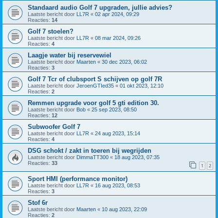
Standaard audio Golf 7 upgraden, jullie advies?
Laatste bericht door
LL7R
«
02 apr 2024, 09:29
Reacties:
14
Golf 7 stoelen?
Laatste bericht door
LL7R
«
08 mar 2024, 09:26
Reacties:
4
Laagje water bij reservewiel
Laatste bericht door
Maarten
«
30 dec 2023, 06:02
Reacties:
3
Golf 7 Tcr of clubsport S schijven op golf 7R
Laatste bericht door
JeroenGTIed35
«
01 okt 2023, 12:10
Reacties:
2
Remmen upgrade voor golf 5 gti edition 30.
Laatste bericht door
Bob
«
25 sep 2023, 08:50
Reacties:
12
Subwoofer Golf 7
Laatste bericht door
LL7R
«
24 aug 2023, 15:14
Reacties:
4
DSG schokt / zakt in toeren bij wegrijden
Laatste bericht door
DimmaTT300
«
18 aug 2023, 07:35
Reacties:
33
1
2
Sport HMI (performance monitor)
Laatste bericht door
LL7R
«
16 aug 2023, 08:53
Reacties:
3
Stof 6r
Laatste bericht door
Maarten
«
10 aug 2023, 22:09
Reacties:
2