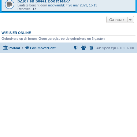
p2187 en p0441 Boost leak?
Laatste bericht door
mbpvandijk
«
26 mar 2023, 15:13
Reacties:
17
Ga naar
WIE IS ER ONLINE
Gebruikers op dit forum: Geen geregistreerde gebruikers en 3 gasten
Portaal
Forumoverzicht
Alle tijden zijn
UTC+02:00