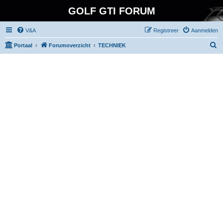
GOLF GTI FORUM
V&A
Registreer
Aanmelden
Z
Portaal
Forumoverzicht
TECHNIEK
o
e
k