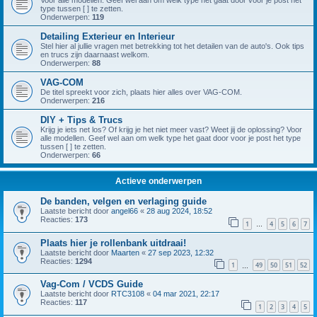
Voor alle modellen. Geef wel aan om welk type het gaat door voor je post het
type tussen [ ] te zetten.
Onderwerpen:
119
Detailing Exterieur en Interieur
Stel hier al jullie vragen met betrekking tot het detailen van de auto's. Ook tips
en trucs zijn daarnaast welkom.
Onderwerpen:
88
VAG-COM
De titel spreekt voor zich, plaats hier alles over VAG-COM.
Onderwerpen:
216
DIY + Tips & Trucs
Krijg je iets net los? Of krijg je het niet meer vast? Weet jij de oplossing? Voor
alle modellen. Geef wel aan om welk type het gaat door voor je post het type
tussen [ ] te zetten.
Onderwerpen:
66
Actieve onderwerpen
De banden, velgen en verlaging guide
Laatste bericht door
angel66
«
28 aug 2024, 18:52
Reacties:
173
1
4
5
6
7
…
Plaats hier je rollenbank uitdraai!
Laatste bericht door
Maarten
«
27 sep 2023, 12:32
Reacties:
1294
1
49
50
51
52
…
Vag-Com / VCDS Guide
Laatste bericht door
RTC3108
«
04 mar 2021, 22:17
Reacties:
117
1
2
3
4
5