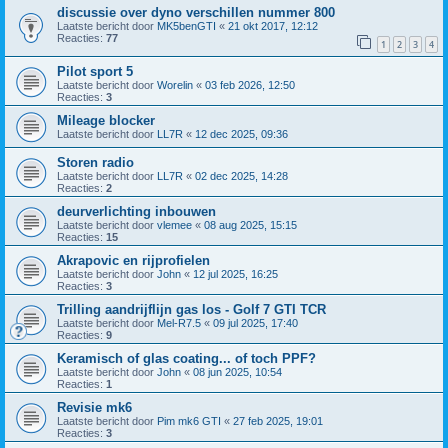
discussie over dyno verschillen nummer 800
Laatste bericht door
MK5benGTI
«
21 okt 2017, 12:12
Reacties:
77
1
2
3
4
Pilot sport 5
Laatste bericht door
Worelin
«
03 feb 2026, 12:50
Reacties:
3
Mileage blocker
Laatste bericht door
LL7R
«
12 dec 2025, 09:36
Storen radio
Laatste bericht door
LL7R
«
02 dec 2025, 14:28
Reacties:
2
deurverlichting inbouwen
Laatste bericht door
vlemee
«
08 aug 2025, 15:15
Reacties:
15
Akrapovic en rijprofielen
Laatste bericht door
John
«
12 jul 2025, 16:25
Reacties:
3
Trilling aandrijflijn gas los - Golf 7 GTI TCR
Laatste bericht door
Mel-R7.5
«
09 jul 2025, 17:40
Reacties:
9
Keramisch of glas coating... of toch PPF?
Laatste bericht door
John
«
08 jun 2025, 10:54
Reacties:
1
Revisie mk6
Laatste bericht door
Pim mk6 GTI
«
27 feb 2025, 19:01
Reacties:
3