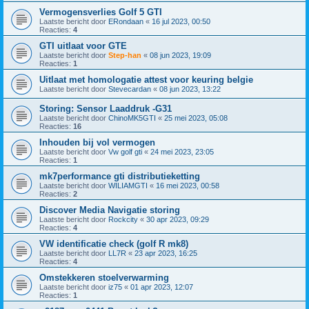
Vermogensverlies Golf 5 GTI
Laatste bericht door
ERondaan
«
16 jul 2023, 00:50
Reacties:
4
GTI uitlaat voor GTE
Laatste bericht door
Step-han
«
08 jun 2023, 19:09
Reacties:
1
Uitlaat met homologatie attest voor keuring belgie
Laatste bericht door
Stevecardan
«
08 jun 2023, 13:22
Storing: Sensor Laaddruk -G31
Laatste bericht door
ChinoMK5GTI
«
25 mei 2023, 05:08
Reacties:
16
Inhouden bij vol vermogen
Laatste bericht door
Vw golf gti
«
24 mei 2023, 23:05
Reacties:
1
mk7performance gti distributieketting
Laatste bericht door
WILIAMGTI
«
16 mei 2023, 00:58
Reacties:
2
Discover Media Navigatie storing
Laatste bericht door
Rockcity
«
30 apr 2023, 09:29
Reacties:
4
VW identificatie check (golf R mk8)
Laatste bericht door
LL7R
«
23 apr 2023, 16:25
Reacties:
4
Omstekkeren stoelverwarming
Laatste bericht door
iz75
«
01 apr 2023, 12:07
Reacties:
1