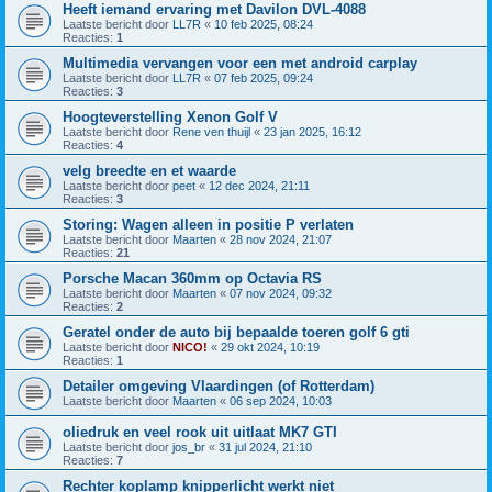
Heeft iemand ervaring met Davilon DVL-4088
Laatste bericht door
LL7R
«
10 feb 2025, 08:24
Reacties:
1
Multimedia vervangen voor een met android carplay
Laatste bericht door
LL7R
«
07 feb 2025, 09:24
Reacties:
3
Hoogteverstelling Xenon Golf V
Laatste bericht door
Rene ven thuijl
«
23 jan 2025, 16:12
Reacties:
4
velg breedte en et waarde
Laatste bericht door
peet
«
12 dec 2024, 21:11
Reacties:
3
Storing: Wagen alleen in positie P verlaten
Laatste bericht door
Maarten
«
28 nov 2024, 21:07
Reacties:
21
Porsche Macan 360mm op Octavia RS
Laatste bericht door
Maarten
«
07 nov 2024, 09:32
Reacties:
2
Geratel onder de auto bij bepaalde toeren golf 6 gti
Laatste bericht door
NICO!
«
29 okt 2024, 10:19
Reacties:
1
Detailer omgeving Vlaardingen (of Rotterdam)
Laatste bericht door
Maarten
«
06 sep 2024, 10:03
oliedruk en veel rook uit uitlaat MK7 GTI
Laatste bericht door
jos_br
«
31 jul 2024, 21:10
Reacties:
7
Rechter koplamp knipperlicht werkt niet