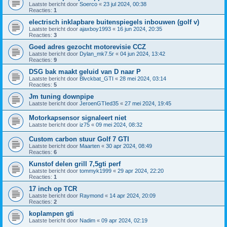
Laatste bericht door
Soerco
«
23 jul 2024, 00:38
Reacties:
1
electrisch inklapbare buitenspiegels inbouwen (golf v)
Laatste bericht door
ajaxboy1993
«
16 jun 2024, 20:35
Reacties:
3
Goed adres gezocht motorevisie CCZ
Laatste bericht door
Dylan_mk7.5r
«
04 jun 2024, 13:42
Reacties:
9
DSG bak maakt geluid van D naar P
Laatste bericht door
Blvckbat_GTI
«
28 mei 2024, 03:14
Reacties:
5
Jm tuning downpipe
Laatste bericht door
JeroenGTIed35
«
27 mei 2024, 19:45
Motorkapsensor signaleert niet
Laatste bericht door
iz75
«
09 mei 2024, 08:32
Custom carbon stuur Golf 7 GTI
Laatste bericht door
Maarten
«
30 apr 2024, 08:49
Reacties:
6
Kunstof delen grill 7,5gti perf
Laatste bericht door
tommyk1999
«
29 apr 2024, 22:20
Reacties:
1
17 inch op TCR
Laatste bericht door
Raymond
«
14 apr 2024, 20:09
Reacties:
2
koplampen gti
Laatste bericht door
Nadim
«
09 apr 2024, 02:19