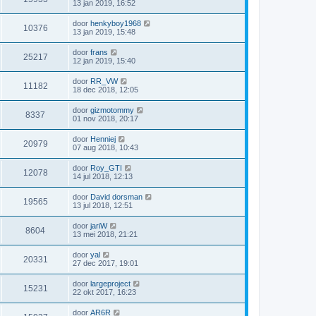
13 jan 2019, 16:52
door
henkyboy1968
10376
13 jan 2019, 15:48
door
frans
25217
12 jan 2019, 15:40
door
RR_VW
11182
18 dec 2018, 12:05
door
gizmotommy
8337
01 nov 2018, 20:17
door
Henniej
20979
07 aug 2018, 10:43
door
Roy_GTI
12078
14 jul 2018, 12:13
door
David dorsman
19565
13 jul 2018, 12:51
door
jariW
8604
13 mei 2018, 21:21
door
yal
20331
27 dec 2017, 19:01
door
largeproject
15231
22 okt 2017, 16:23
door
AR6R