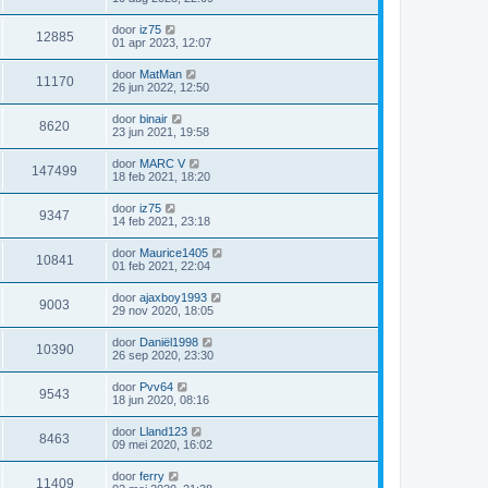
door
iz75
12885
01 apr 2023, 12:07
door
MatMan
11170
26 jun 2022, 12:50
door
binair
8620
23 jun 2021, 19:58
door
MARC V
147499
18 feb 2021, 18:20
door
iz75
9347
14 feb 2021, 23:18
door
Maurice1405
10841
01 feb 2021, 22:04
door
ajaxboy1993
9003
29 nov 2020, 18:05
door
Daniël1998
10390
26 sep 2020, 23:30
door
Pvv64
9543
18 jun 2020, 08:16
door
Lland123
8463
09 mei 2020, 16:02
door
ferry
11409