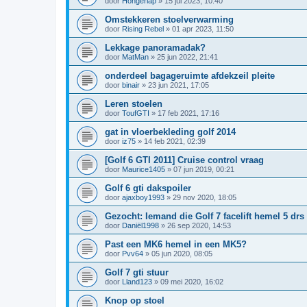
door
Hongerlap
»
15 jul 2023, 10:40
Omstekkeren stoelverwarming
door
Rising Rebel
»
01 apr 2023, 11:50
Lekkage panoramadak?
door
MatMan
»
25 jun 2022, 21:41
onderdeel bagageruimte afdekzeil pleite
door
binair
»
23 jun 2021, 17:05
Leren stoelen
door
ToufGTI
»
17 feb 2021, 17:16
gat in vloerbekleding golf 2014
door
iz75
»
14 feb 2021, 02:39
[Golf 6 GTI 2011] Cruise control vraag
door
Maurice1405
»
07 jun 2019, 00:21
Golf 6 gti dakspoiler
door
ajaxboy1993
»
29 nov 2020, 18:05
Gezocht: Iemand die Golf 7 facelift hemel 5 dr
door
Daniël1998
»
26 sep 2020, 14:53
Past een MK6 hemel in een MK5?
door
Pvv64
»
05 jun 2020, 08:05
Golf 7 gti stuur
door
Lland123
»
09 mei 2020, 16:02
Knop op stoel