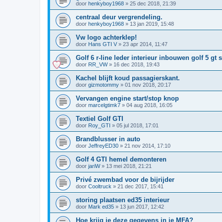
door
henkyboy1968
»
25 dec 2018, 21:39
centraal deur vergrendeling.
door
henkyboy1968
»
13 jan 2019, 15:48
Vw logo achterklep!
door
Hans GTI V
»
23 apr 2014, 11:47
Golf 6 r-line leder interieur inbouwen golf 5 gt 
door
RR_VW
»
16 dec 2018, 19:43
Kachel blijft koud passagierskant.
door
gizmotommy
»
01 nov 2018, 20:17
Vervangen engine start/stop knop
door
marcelgtimk7
»
04 aug 2018, 16:05
Textiel Golf GTI
door
Roy_GTI
»
05 jul 2018, 17:01
Brandblusser in auto
door
JeffreyED30
»
21 nov 2014, 17:10
Golf 4 GTI hemel demonteren
door
jariW
»
13 mei 2018, 21:21
Privé zwembad voor de bijrijder
door
Cooltruck
»
21 dec 2017, 15:41
storing plaatsen ed35 interieur
door
Mark ed35
»
13 jun 2017, 12:42
Hoe krijg je deze gegevens in je MFA?