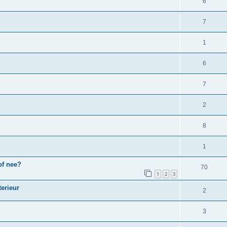
6
7
1
6
7
2
8
1
of nee?
70
1
2
3
terieur
2
3