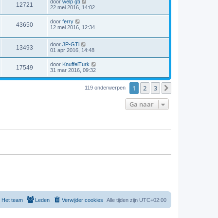
door
welp gti
12721
22 mei 2016, 14:02
door
ferry
43650
12 mei 2016, 12:34
door
JP-GTi
13493
01 apr 2016, 14:48
door
KnuffelTurk
17549
31 mar 2016, 09:32
1
2
3
Volgende
119 onderwerpen
Ga naar
Het team
Leden
Verwijder cookies
Alle tijden zijn
UTC+02:00