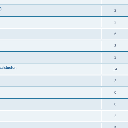
)
2
2
6
3
2
alstoelen
14
2
0
0
2
5