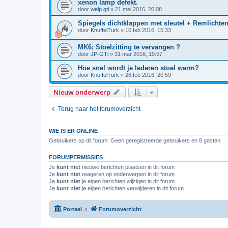
xenon lamp defekt.
door
welp gti
»
21 mei 2016, 20:08
Spiegels dichtklappen met sleutel + Remlichte
door
KnuffelTurk
»
10 feb 2016, 15:33
MK6; Stoelzitting te vervangen ?
door
JP-GTi
»
31 mar 2016, 19:57
Hoe snel wordt je lederen stoel warm?
door
KnuffelTurk
»
26 feb 2016, 20:59
Nieuw onderwerp
Terug naar het forumoverzicht
WIE IS ER ONLINE
Gebruikers op dit forum: Geen geregistreerde gebruikers en 8 gasten
FORUMPERMISSIES
Je
kunt niet
nieuwe berichten plaatsen in dit forum
Je
kunt niet
reageren op onderwerpen in dit forum
Je
kunt niet
je eigen berichten wijzigen in dit forum
Je
kunt niet
je eigen berichten verwijderen in dit forum
Portaal
Forumoverzicht