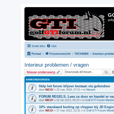
G
golf
Snelle links
V&A
Portaal
Forumoverzicht
TECHNIEK
Interieur probl
Interieur problemen / vragen
Zoe
Nieuw onderwerp
AANKONDIGINGEN
Help het forum blijven bestaan via gofundme
door
NICO!
»
25 mar 2026, 07:51
» in
Nieuws
FORUM REGELS. Lees ze door en handel er naa
door
NICO!
»
02 okt 2013, 06:23
» in
Golf GTI Forum Meeti
10% standaard korting op chippen bij JD Engin
door
NICO!
»
27 mar 2012, 22:31
» in
Golf GTI Forum Meeti