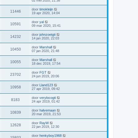
02 mei 2020, 21:38
door
timokleijn
11446
19 apr 2020, 14:04
door
yal
10591
09 mar 2020, 15:41
door
johnzoetgti
14232
14 jan 2020, 22:03
door
Marshall
10450
07 jan 2020, 21:48
door
Marshall
10055
18 dec 2019, 17:54
door
FGT
23702
24 jun 2019, 20:06
door
Lland123
10958
27 apr 2019, 09:42
door
verylocogti
8183
24 apr 2019, 01:42
door
halvemaan
10839
20 mar 2019, 21:53
door
RayW
12628
22 jan 2019, 12:30
door
henkyboy1968
15933