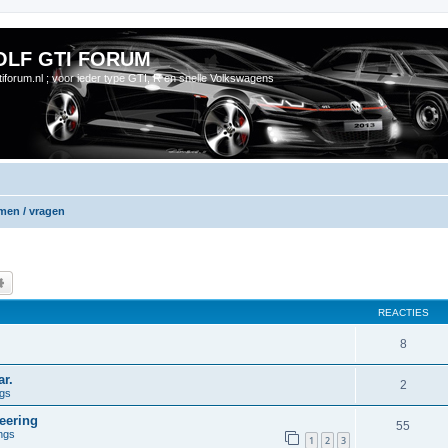
OLF GTI FORUM
gtiforum.nl ; voor ieder type GTI, R en snelle Volkswagens
emen / vragen
k
Uitgebreid zoeken
REACTIES
8
r.
2
ngs
eering
55
ngs
1
2
3