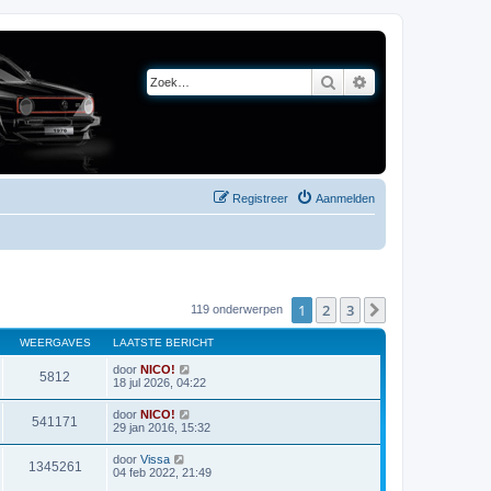
Zoek
Uitgebreid zoeken
Registreer
Aanmelden
1
2
3
Volgende
119 onderwerpen
WEERGAVES
LAATSTE BERICHT
door
NICO!
5812
18 jul 2026, 04:22
door
NICO!
541171
29 jan 2016, 15:32
door
Vissa
1345261
04 feb 2022, 21:49