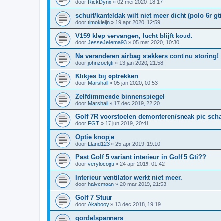
door
RickDyno
»
02 mei 2020, 18:17
schuif/kanteldak wilt niet meer dicht (polo 6r gti
door
timokleijn
»
19 apr 2020, 12:59
V159 klep vervangen, lucht blijft koud.
door
JesseJellema93
»
05 mar 2020, 10:30
Na veranderen airbag stekkers continu storing!
door
johnzoetgti
»
13 jan 2020, 21:58
Klikjes bij optrekken
door
Marshall
»
05 jan 2020, 00:53
Zelfdimmende binnenspiegel
door
Marshall
»
17 dec 2019, 22:20
Golf 7R voorstoelen demonteren/sneak pic scha
door
FGT
»
17 jun 2019, 20:41
Optie knopje
door
Lland123
»
25 apr 2019, 19:10
Past Golf 5 variant interieur in Golf 5 Gti??
door
verylocogti
»
24 apr 2019, 01:42
Interieur ventilator werkt niet meer.
door
halvemaan
»
20 mar 2019, 21:53
Golf 7 Stuur
door
Akabooy
»
13 dec 2018, 19:19
gordelspanners