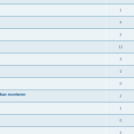
1
4
2
12
3
3
0
s kan monteren
2
1
0
2