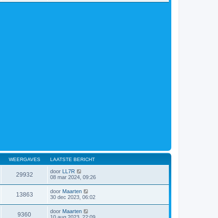
WEERGAVES
LAATSTE BERICHT
door
LL7R
29932
08 mar 2024, 09:26
door
Maarten
13863
30 dec 2023, 06:02
door
Maarten
9360
10 aug 2023, 22:09