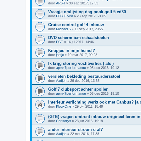
door
AR6R
»
30 sep 2017, 17:53
Vraagje omlijsting dsg pook golf 5 ed30
door
ED30Erwin
»
23 sep 2017, 21:05
Cruise control golf 4 inbouw
door
Michael.S
»
11 sep 2017, 23:27
DVD scherm icm schaalstoelen
door
FGT
»
16 jul 2017, 14:46
Knopjes in mijn hemel?
door
jootje
»
10 mar 2017, 09:28
Ik krijg storing vochtverlies ( afs )
door
apmk7performance
»
05 dec 2016, 19:12
versleten bekleding bestuurdersstoel
door
Aadjoh
»
26 dec 2016, 13:35
Golf 7 clubsport achter spoiler
door
apmk7performance
»
05 dec 2016, 19:10
Interieur verlichting werkt ook met Canbus? ja 
door
KlouxOne
»
29 okt 2011, 18:49
(GTE) vragen omtrent inbouw origineel leren in
door
Chrisoryx
»
23 jun 2016, 19:19
ander interieur stroom eraf?
door
Aadjoh
»
22 mei 2016, 17:38