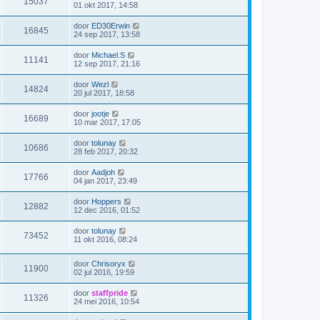
15037
01 okt 2017, 14:58
door
ED30Erwin
16845
24 sep 2017, 13:58
door
Michael.S
11141
12 sep 2017, 21:16
door
Wezl
14824
20 jul 2017, 18:58
door
jootje
16689
10 mar 2017, 17:05
door
tolunay
10686
28 feb 2017, 20:32
door
Aadjoh
17766
04 jan 2017, 23:49
door
Hoppers
12882
12 dec 2016, 01:52
door
tolunay
73452
11 okt 2016, 08:24
door
Chrisoryx
11900
02 jul 2016, 19:59
door
staffpride
11326
24 mei 2016, 10:54