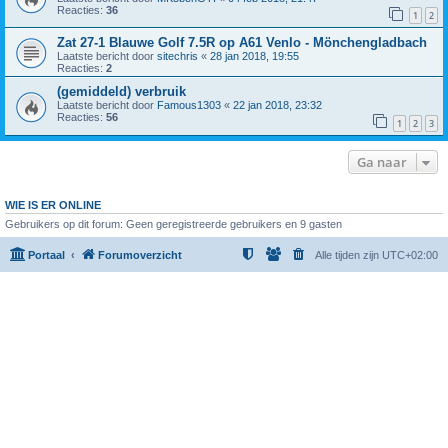
Reacties:
36
1
2
Zat 27-1 Blauwe Golf 7.5R op A61 Venlo - Mönchengladbach
Laatste bericht door
sitechris
«
28 jan 2018, 19:55
Reacties:
2
(gemiddeld) verbruik
Laatste bericht door
Famous1303
«
22 jan 2018, 23:32
Reacties:
56
1
2
3
Ga naar
WIE IS ER ONLINE
Gebruikers op dit forum: Geen geregistreerde gebruikers en 9 gasten
Portaal
Forumoverzicht
Alle tijden zijn
UTC+02:00