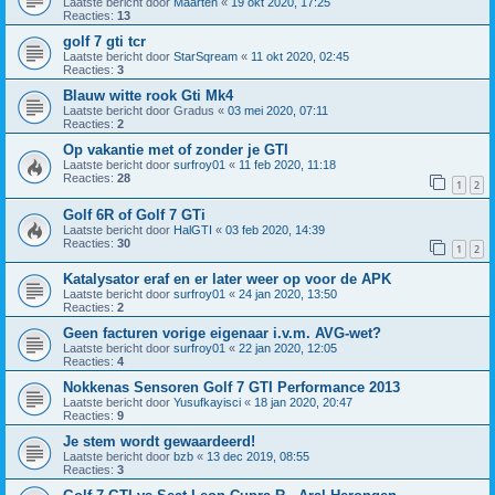
Laatste bericht door
Maarten
«
19 okt 2020, 17:25
Reacties:
13
golf 7 gti tcr
Laatste bericht door
StarSqream
«
11 okt 2020, 02:45
Reacties:
3
Blauw witte rook Gti Mk4
Laatste bericht door
Gradus
«
03 mei 2020, 07:11
Reacties:
2
Op vakantie met of zonder je GTI
Laatste bericht door
surfroy01
«
11 feb 2020, 11:18
Reacties:
28
1
2
Golf 6R of Golf 7 GTi
Laatste bericht door
HalGTI
«
03 feb 2020, 14:39
Reacties:
30
1
2
Katalysator eraf en er later weer op voor de APK
Laatste bericht door
surfroy01
«
24 jan 2020, 13:50
Reacties:
2
Geen facturen vorige eigenaar i.v.m. AVG-wet?
Laatste bericht door
surfroy01
«
22 jan 2020, 12:05
Reacties:
4
Nokkenas Sensoren Golf 7 GTI Performance 2013
Laatste bericht door
Yusufkayisci
«
18 jan 2020, 20:47
Reacties:
9
Je stem wordt gewaardeerd!
Laatste bericht door
bzb
«
13 dec 2019, 08:55
Reacties:
3