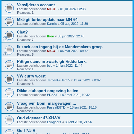
Verwijderen account.
Laatste bericht door
NICO!
«
01 jul 2024, 08:38
Reacties:
1
Mk5 gti turbo update naar k04-64
Laatste bericht door
Karolis
«
05 aug 2022, 11:39
Chat?
Laatste bericht door
theo
«
03 jun 2022, 22:43
Reacties:
7
Ik zoek een ingang bij de Mandemakers groep
Laatste bericht door
NICO!
«
06 mar 2022, 09:43
Reacties:
5
Pittige dame in zwarte gti Ridderkerk.
Laatste bericht door
bzb
«
14 jan 2022, 11:44
Reacties:
1
VW curry worst
Laatste bericht door
JeroenGTIed35
«
13 okt 2021, 08:02
Reacties:
3
Dikke clubsport omgeving beilen
Laatste bericht door
ED32JJ
«
07 mei 2021, 19:32
Vraag ivm Bpm, margewagen,...
Laatste bericht door
PassatB8TDI
«
18 jan 2021, 18:16
Reacties:
1
Oud eigenaar 43-XH-VV
Laatste bericht door
Lowgears
«
30 okt 2020, 21:56
Golf 7.5 R