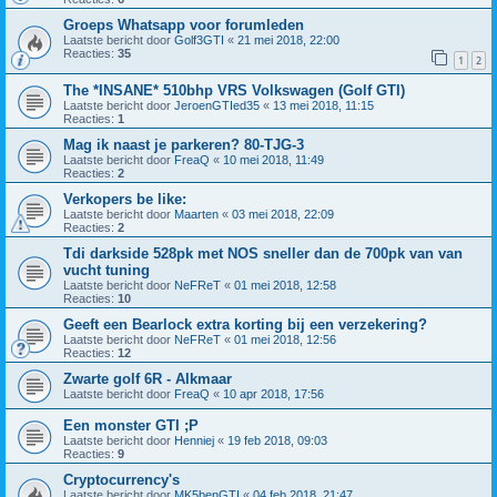
Groeps Whatsapp voor forumleden
Laatste bericht door
Golf3GTI
«
21 mei 2018, 22:00
Reacties:
35
1
2
The *INSANE* 510bhp VRS Volkswagen (Golf GTI)
Laatste bericht door
JeroenGTIed35
«
13 mei 2018, 11:15
Reacties:
1
Mag ik naast je parkeren? 80-TJG-3
Laatste bericht door
FreaQ
«
10 mei 2018, 11:49
Reacties:
2
Verkopers be like:
Laatste bericht door
Maarten
«
03 mei 2018, 22:09
Reacties:
2
Tdi darkside 528pk met NOS sneller dan de 700pk van van
vucht tuning
Laatste bericht door
NeFReT
«
01 mei 2018, 12:58
Reacties:
10
Geeft een Bearlock extra korting bij een verzekering?
Laatste bericht door
NeFReT
«
01 mei 2018, 12:56
Reacties:
12
Zwarte golf 6R - Alkmaar
Laatste bericht door
FreaQ
«
10 apr 2018, 17:56
Een monster GTI ;P
Laatste bericht door
Henniej
«
19 feb 2018, 09:03
Reacties:
9
Cryptocurrency's
Laatste bericht door
MK5benGTI
«
04 feb 2018, 21:47