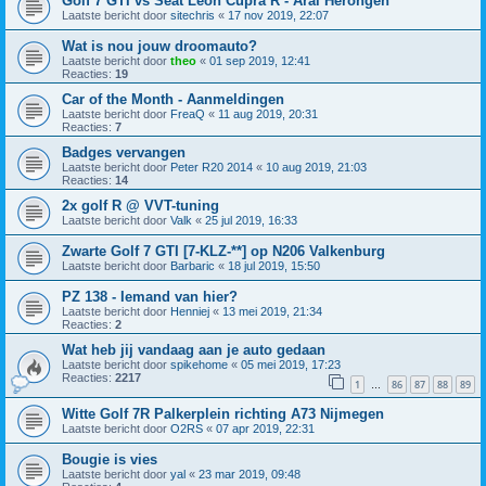
Golf 7 GTI vs Seat Leon Cupra R - Aral Herongen
Laatste bericht door
sitechris
«
17 nov 2019, 22:07
Wat is nou jouw droomauto?
Laatste bericht door
theo
«
01 sep 2019, 12:41
Reacties:
19
Car of the Month - Aanmeldingen
Laatste bericht door
FreaQ
«
11 aug 2019, 20:31
Reacties:
7
Badges vervangen
Laatste bericht door
Peter R20 2014
«
10 aug 2019, 21:03
Reacties:
14
2x golf R @ VVT-tuning
Laatste bericht door
Valk
«
25 jul 2019, 16:33
Zwarte Golf 7 GTI [7-KLZ-**] op N206 Valkenburg
Laatste bericht door
Barbaric
«
18 jul 2019, 15:50
PZ 138 - Iemand van hier?
Laatste bericht door
Henniej
«
13 mei 2019, 21:34
Reacties:
2
Wat heb jij vandaag aan je auto gedaan
Laatste bericht door
spikehome
«
05 mei 2019, 17:23
Reacties:
2217
1
86
87
88
89
…
Witte Golf 7R Palkerplein richting A73 Nijmegen
Laatste bericht door
O2RS
«
07 apr 2019, 22:31
Bougie is vies
Laatste bericht door
yal
«
23 mar 2019, 09:48