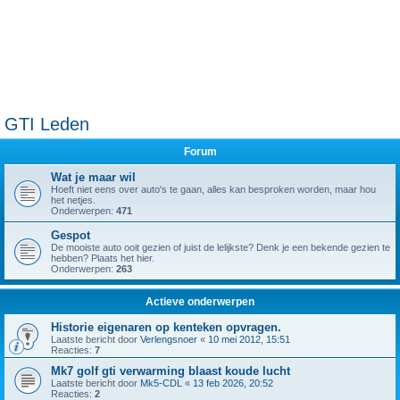
GTI Leden
Forum
Wat je maar wil
Hoeft niet eens over auto's te gaan, alles kan besproken worden, maar hou
het netjes.
Onderwerpen:
471
Gespot
De mooiste auto ooit gezien of juist de lelijkste? Denk je een bekende gezien te
hebben? Plaats het hier.
Onderwerpen:
263
Actieve onderwerpen
Historie eigenaren op kenteken opvragen.
Laatste bericht door
Verlengsnoer
«
10 mei 2012, 15:51
Reacties:
7
Mk7 golf gti verwarming blaast koude lucht
Laatste bericht door
Mk5-CDL
«
13 feb 2026, 20:52
Reacties:
2