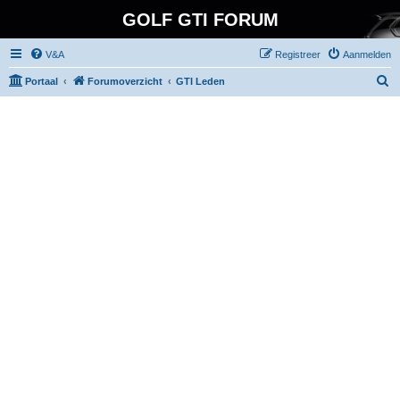
GOLF GTI FORUM
V&A
Registreer
Aanmelden
Z
Portaal
Forumoverzicht
GTI Leden
o
e
k