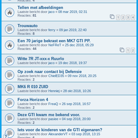
Reacties:
4
Tellen met afbeeldingen
Laatste bericht door
jaco
«
08 mar 2019, 02:31
Reacties:
81
1
2
3
4
Trouwauto
Laatste bericht door
ferry
«
09 jan 2019, 22:40
Reacties:
8
Een 70 jarige bekrast een MK7 GTI PP.
Laatste bericht door
NeFReT
«
25 dec 2018, 05:29
Reacties:
44
1
2
Witte 7R JT-xxx-x Ruurlo
Laatste bericht door
jaco
«
19 dec 2018, 19:37
Op zoek naar contact bij Defensie
Laatste bericht door
ChielED35
«
09 nov 2018, 20:25
Reacties:
2
MK6 R 010 ZUID
Laatste bericht door
Henniej
«
28 okt 2018, 10:26
Forza Horizon 4
Laatste bericht door
FreaQ
«
26 sep 2018, 16:57
Reacties:
2
Deze GTI kwam me bekend voor.
Laatste bericht door
pasiee
«
04 sep 2018, 20:00
Reacties:
2
Iets voor de kinderen van de GTI eigenaren?
Laatste bericht door
AlexanderVT
«
03 sep 2018, 13:15
Reacties:
6