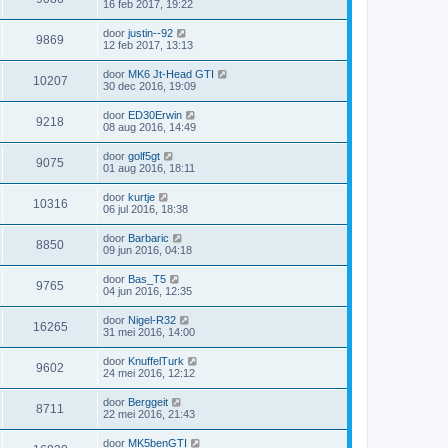
16 feb 2017, 19:22
door
justin--92
9869
12 feb 2017, 13:13
door
MK6 Jt-Head GTI
10207
30 dec 2016, 19:09
door
ED30Erwin
9218
08 aug 2016, 14:49
door
golf5gt
9075
01 aug 2016, 18:11
door
kurtje
10316
06 jul 2016, 18:38
door
Barbaric
8850
09 jun 2016, 04:18
door
Bas_T5
9765
04 jun 2016, 12:35
door
Nigel-R32
16265
31 mei 2016, 14:00
door
KnuffelTurk
9602
24 mei 2016, 12:12
door
Berggeit
8711
22 mei 2016, 21:43
door
MK5benGTI