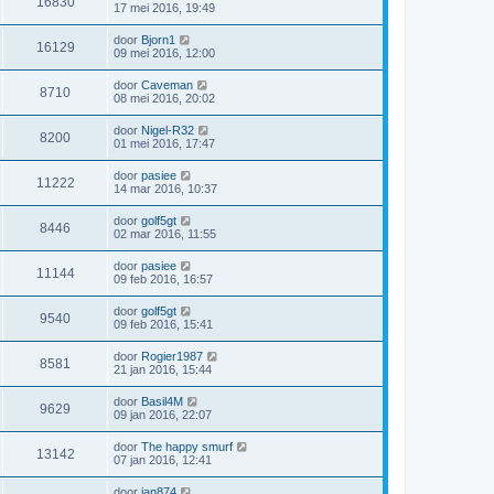
16830
17 mei 2016, 19:49
door
Bjorn1
16129
09 mei 2016, 12:00
door
Caveman
8710
08 mei 2016, 20:02
door
Nigel-R32
8200
01 mei 2016, 17:47
door
pasiee
11222
14 mar 2016, 10:37
door
golf5gt
8446
02 mar 2016, 11:55
door
pasiee
11144
09 feb 2016, 16:57
door
golf5gt
9540
09 feb 2016, 15:41
door
Rogier1987
8581
21 jan 2016, 15:44
door
Basil4M
9629
09 jan 2016, 22:07
door
The happy smurf
13142
07 jan 2016, 12:41
door
jan874