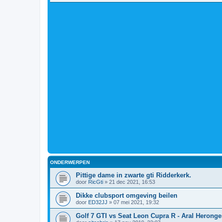
ONDERWERPEN
Pittige dame in zwarte gti Ridderkerk.
door
RicGti
»
21 dec 2021, 16:53
Dikke clubsport omgeving beilen
door
ED32JJ
»
07 mei 2021, 19:32
Golf 7 GTI vs Seat Leon Cupra R - Aral Herong