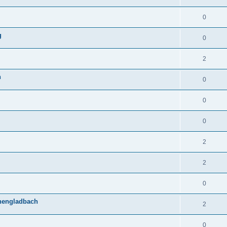
0
g
0
2
n
0
0
0
2
2
0
chengladbach
2
0