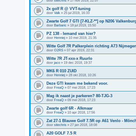
door
sitechris
»
17 nov 2019, 22:07
2x golf R @ VVT-tuning
door
Valk
»
25 jul 2019, 16:33
Zwarte Golf 7 GTI [7-KLZ-**] op N206 Valkenbur
door
Barbaric
»
18 jul 2019, 15:50
PZ 138 - Iemand van hier?
door
Henniej
»
10 mei 2019, 21:35
Witte Golf 7R Palkerplein richting A73 Nijmege
door
O2RS
»
07 apr 2019, 22:31
Witte 7R JT-xxx-x Ruurlo
door
jaco
»
19 dec 2018, 19:37
MK6 R 010 ZUID
door
Henniej
»
28 okt 2018, 10:26
Deze GTI kwam me bekend voor.
door
FreaQ
»
07 mei 2018, 17:23
Mag ik naast je parkeren? 80-TJG-3
door
FreaQ
»
09 mei 2018, 17:23
Zwarte golf 6R - Alkmaar
door
FreaQ
»
10 apr 2018, 17:56
Zat 27-1 Blauwe Golf 7.5R op A61 Venlo - Mön
door
sitechris
»
27 jan 2018, 18:08
A20 GOLF 7.5 R