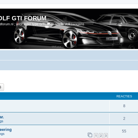
OLF GTI FORUM
gtiforum.nl ; voor ieder type GTI, R en snelle Volkswagens
k
Uitgebreid zoeken
REACTIES
8
r.
2
ngs
eering
55
ngs
1
2
3