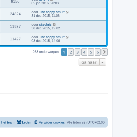
9156
05 jan 2016, 20:03
door
The happy smurf
24824
31 dec 2015, 11:06
door
sitechris
11937
30 dec 2015, 19:02
door
The happy smurf
11427
03 dec 2015, 14:06
1
2
3
4
5
6
Volgende
263 onderwerpen
Ga naar
Het team
Leden
Verwijder cookies
Alle tijden zijn
UTC+02:00