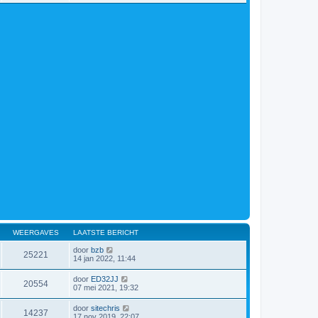
WEERGAVES
LAATSTE BERICHT
door
bzb
25221
14 jan 2022, 11:44
door
ED32JJ
20554
07 mei 2021, 19:32
door
sitechris
14237
17 nov 2019, 22:07