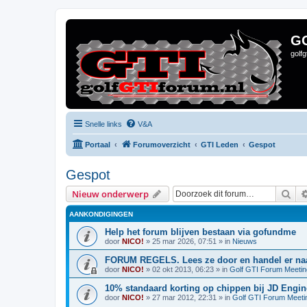
G
golf
Snelle links
V&A
Portaal
Forumoverzicht
GTI Leden
Gespot
Gespot
Zoe
Nieuw onderwerp
AANKONDIGINGEN
Help het forum blijven bestaan via gofundme
door
NICO!
»
25 mar 2026, 07:51
» in
Nieuws
FORUM REGELS. Lees ze door en handel er naa
door
NICO!
»
02 okt 2013, 06:23
» in
Golf GTI Forum Meeti
10% standaard korting op chippen bij JD Engin
door
NICO!
»
27 mar 2012, 22:31
» in
Golf GTI Forum Meeti