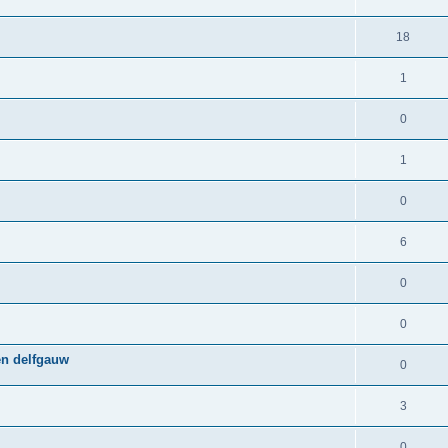
18
1
0
1
0
6
0
0
en delfgauw
0
3
0