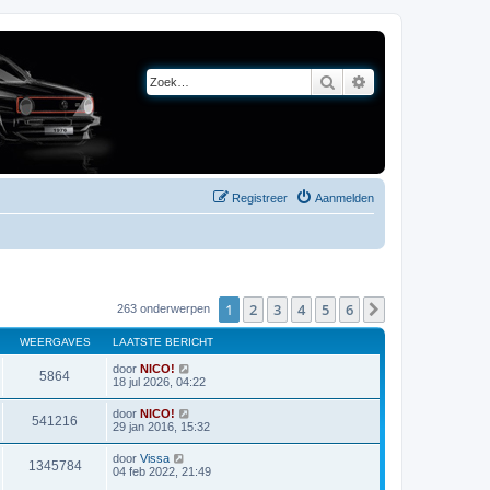
Zoek
Uitgebreid zoeken
Registreer
Aanmelden
1
2
3
4
5
6
Volgende
263 onderwerpen
WEERGAVES
LAATSTE BERICHT
door
NICO!
5864
18 jul 2026, 04:22
door
NICO!
541216
29 jan 2016, 15:32
door
Vissa
1345784
04 feb 2022, 21:49