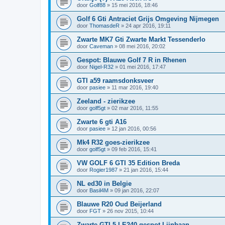
door
Golf88
»
15 mei 2016, 18:46
Golf 6 Gti Antraciet Grijs Omgeving Nijmegen
door
ThomasdeR
»
24 apr 2016, 19:11
Zwarte MK7 Gti Zwarte Markt Tessenderlo
door
Caveman
»
08 mei 2016, 20:02
Gespot: Blauwe Golf 7 R in Rhenen
door
Nigel-R32
»
01 mei 2016, 17:47
GTI a59 raamsdonksveer
door
pasiee
»
11 mar 2016, 19:40
Zeeland - zierikzee
door
golf5gt
»
02 mar 2016, 11:55
Zwarte 6 gti A16
door
pasiee
»
12 jan 2016, 00:56
Mk4 R32 goes-zierikzee
door
golf5gt
»
09 feb 2016, 15:41
VW GOLF 6 GTI 35 Edition Breda
door
Rogier1987
»
21 jan 2016, 15:44
NL ed30 in Belgie
door
Basil4M
»
09 jan 2016, 22:07
Blauwe R20 Oud Beijerland
door
FGT
»
26 nov 2015, 10:44
Zwarte GTI 5 LE240 gespot Lijnbaan