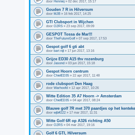
door
Henniej
»
02 dec 2017, 15:17
Gouden 7 R in Hilversum
door
MJB
»
16 feb 2017, 14:25
GTI Clubsport in Wijchen
door
O2RS
»
23 sep 2017, 09:09
GESPOT Tossa de Mar!!!
door
TheFutureGolf
»
07 sep 2017, 17:53
Gespot golf 6 gti abt
door
bart nijl
»
17 jun 2017, 13:16
Grijze ED30 A15 thv rozenburg
door
Jasond
»
03 jun 2017, 15:18
Gespot Hoorn centrum
door
ChielED35
»
22 apr 2017, 11:48
rode clubsport Den Haag
door
Warhoofd
»
12 apr 2017, 10:26
Witte Edition 35 A7 Hoorn -> Amsterdam
door
ChielED35
»
04 apr 2017, 08:24
Blauwe golf 7R met 370 paardjes op het kentek
door
wjb#222
»
17 mar 2017, 11:31
Witte Golf 6R op A326 richting A50
door
O2RS
»
04 mar 2017, 19:16
Golf 6 GTI, Hilversum