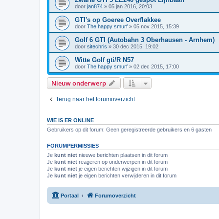
door
jan874
»
05 jan 2016, 20:03
GTI's op Goeree Overflakkee
door
The happy smurf
»
05 nov 2015, 15:39
Golf 6 GTI (Autobahn 3 Oberhausen - Arnhem)
door
sitechris
»
30 dec 2015, 19:02
Witte Golf gti/R N57
door
The happy smurf
»
02 dec 2015, 17:00
Nieuw onderwerp
Terug naar het forumoverzicht
WIE IS ER ONLINE
Gebruikers op dit forum: Geen geregistreerde gebruikers en 6 gasten
FORUMPERMISSIES
Je
kunt niet
nieuwe berichten plaatsen in dit forum
Je
kunt niet
reageren op onderwerpen in dit forum
Je
kunt niet
je eigen berichten wijzigen in dit forum
Je
kunt niet
je eigen berichten verwijderen in dit forum
Portaal
Forumoverzicht