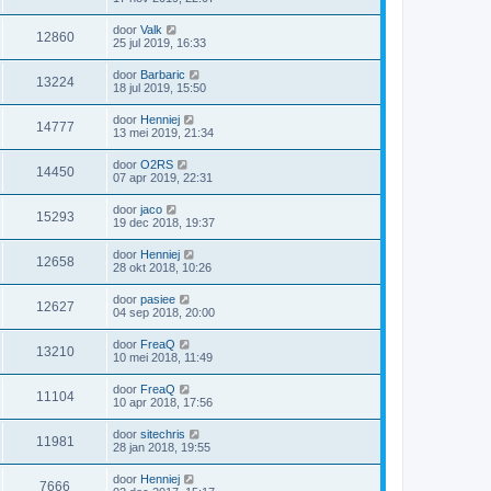
door
Valk
12860
25 jul 2019, 16:33
door
Barbaric
13224
18 jul 2019, 15:50
door
Henniej
14777
13 mei 2019, 21:34
door
O2RS
14450
07 apr 2019, 22:31
door
jaco
15293
19 dec 2018, 19:37
door
Henniej
12658
28 okt 2018, 10:26
door
pasiee
12627
04 sep 2018, 20:00
door
FreaQ
13210
10 mei 2018, 11:49
door
FreaQ
11104
10 apr 2018, 17:56
door
sitechris
11981
28 jan 2018, 19:55
door
Henniej
7666