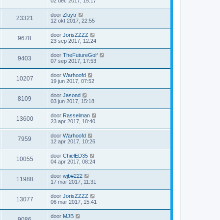
02 dec 2017, 15:17
door
Zluytr
23321
12 okt 2017, 22:55
door
JorisZZZZ
9678
23 sep 2017, 12:24
door
TheFutureGolf
9403
07 sep 2017, 17:53
door
Warhoofd
10207
19 jun 2017, 07:52
door
Jasond
8109
03 jun 2017, 15:18
door
Rasselman
13600
23 apr 2017, 18:40
door
Warhoofd
7959
12 apr 2017, 10:26
door
ChielED35
10055
04 apr 2017, 08:24
door
wjb#222
11988
17 mar 2017, 11:31
door
JorisZZZZ
13077
06 mar 2017, 15:41
door
MJB
9086