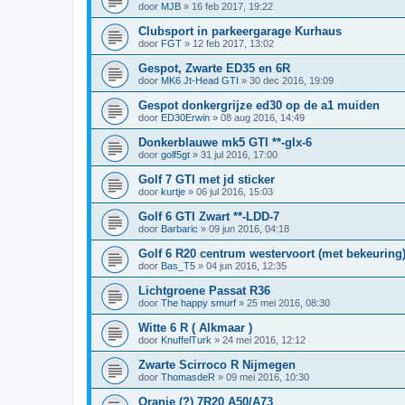
door
MJB
»
16 feb 2017, 19:22
Clubsport in parkeergarage Kurhaus
door
FGT
»
12 feb 2017, 13:02
Gespot, Zwarte ED35 en 6R
door
MK6 Jt-Head GTI
»
30 dec 2016, 19:09
Gespot donkergrijze ed30 op de a1 muiden
door
ED30Erwin
»
08 aug 2016, 14:49
Donkerblauwe mk5 GTI **-glx-6
door
golf5gt
»
31 jul 2016, 17:00
Golf 7 GTI met jd sticker
door
kurtje
»
06 jul 2016, 15:03
Golf 6 GTI Zwart **-LDD-7
door
Barbaric
»
09 jun 2016, 04:18
Golf 6 R20 centrum westervoort (met bekeuring
door
Bas_T5
»
04 jun 2016, 12:35
Lichtgroene Passat R36
door
The happy smurf
»
25 mei 2016, 08:30
Witte 6 R ( Alkmaar )
door
KnuffelTurk
»
24 mei 2016, 12:12
Zwarte Scirroco R Nijmegen
door
ThomasdeR
»
09 mei 2016, 10:30
Oranje (?) 7R20 A50/A73