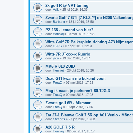
2x golf R @ VVT-tuning
door
Valk
»
25 jul 2019, 16:33
Zwarte Golf 7 GTI [7-KLZ-**] op N206 Valkenbur
door
Barbaric
»
18 jul 2019, 15:50
PZ 138 - Iemand van hier?
door
Henniej
»
10 mei 2019, 21:35
Witte Golf 7R Palkerplein richting A73 Nijmege
door
O2RS
»
07 apr 2019, 22:31
Witte 7R JT-xxx-x Ruurlo
door
jaco
»
19 dec 2018, 19:37
MK6 R 010 ZUID
door
Henniej
»
28 okt 2018, 10:26
Deze GTI kwam me bekend voor.
door
FreaQ
»
07 mei 2018, 17:23
Mag ik naast je parkeren? 80-TJG-3
door
FreaQ
»
09 mei 2018, 17:23
Zwarte golf 6R - Alkmaar
door
FreaQ
»
10 apr 2018, 17:56
Zat 27-1 Blauwe Golf 7.5R op A61 Venlo - Mön
door
sitechris
»
27 jan 2018, 18:08
A20 GOLF 7.5 R
door
Henniej
»
02 dec 2017, 15:17