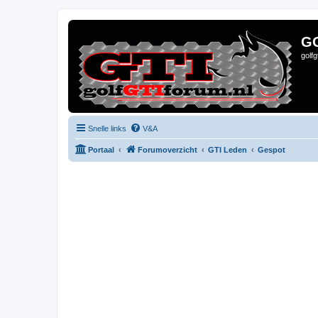
G
golf
Snelle links
V&A
Portaal
Forumoverzicht
GTI Leden
Gespot