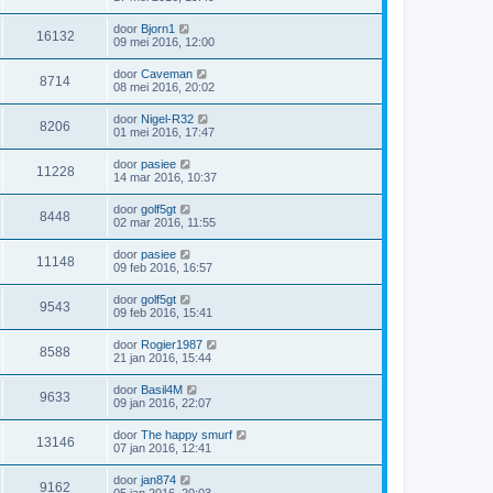
door
Bjorn1
16132
09 mei 2016, 12:00
door
Caveman
8714
08 mei 2016, 20:02
door
Nigel-R32
8206
01 mei 2016, 17:47
door
pasiee
11228
14 mar 2016, 10:37
door
golf5gt
8448
02 mar 2016, 11:55
door
pasiee
11148
09 feb 2016, 16:57
door
golf5gt
9543
09 feb 2016, 15:41
door
Rogier1987
8588
21 jan 2016, 15:44
door
Basil4M
9633
09 jan 2016, 22:07
door
The happy smurf
13146
07 jan 2016, 12:41
door
jan874
9162
05 jan 2016, 20:03