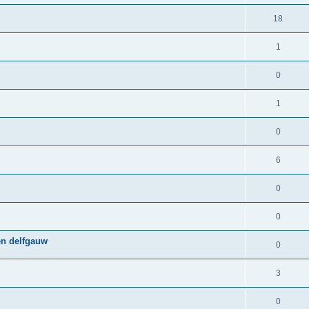
18
1
0
1
0
6
0
0
en delfgauw
0
3
0