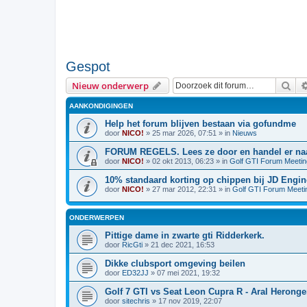
Gespot
Zoe
Nieuw onderwerp
AANKONDIGINGEN
Help het forum blijven bestaan via gofundme
door
NICO!
»
25 mar 2026, 07:51
» in
Nieuws
FORUM REGELS. Lees ze door en handel er naa
door
NICO!
»
02 okt 2013, 06:23
» in
Golf GTI Forum Meeti
10% standaard korting op chippen bij JD Engin
door
NICO!
»
27 mar 2012, 22:31
» in
Golf GTI Forum Meeti
ONDERWERPEN
Pittige dame in zwarte gti Ridderkerk.
door
RicGti
»
21 dec 2021, 16:53
Dikke clubsport omgeving beilen
door
ED32JJ
»
07 mei 2021, 19:32
Golf 7 GTI vs Seat Leon Cupra R - Aral Herong
door
sitechris
»
17 nov 2019, 22:07