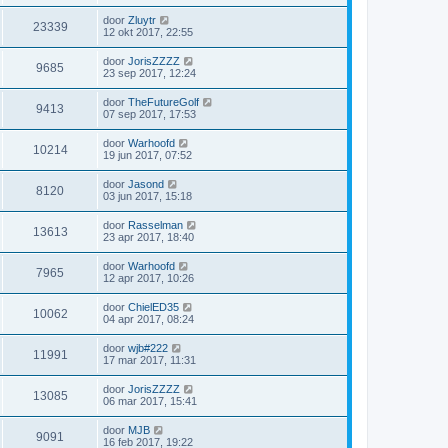
door
Zluytr
23339
12 okt 2017, 22:55
door
JorisZZZZ
9685
23 sep 2017, 12:24
door
TheFutureGolf
9413
07 sep 2017, 17:53
door
Warhoofd
10214
19 jun 2017, 07:52
door
Jasond
8120
03 jun 2017, 15:18
door
Rasselman
13613
23 apr 2017, 18:40
door
Warhoofd
7965
12 apr 2017, 10:26
door
ChielED35
10062
04 apr 2017, 08:24
door
wjb#222
11991
17 mar 2017, 11:31
door
JorisZZZZ
13085
06 mar 2017, 15:41
door
MJB
9091
16 feb 2017, 19:22