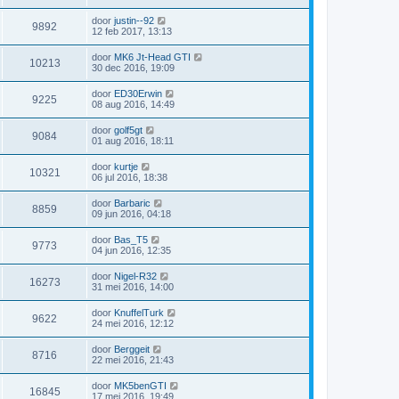
door
justin--92
9892
12 feb 2017, 13:13
door
MK6 Jt-Head GTI
10213
30 dec 2016, 19:09
door
ED30Erwin
9225
08 aug 2016, 14:49
door
golf5gt
9084
01 aug 2016, 18:11
door
kurtje
10321
06 jul 2016, 18:38
door
Barbaric
8859
09 jun 2016, 04:18
door
Bas_T5
9773
04 jun 2016, 12:35
door
Nigel-R32
16273
31 mei 2016, 14:00
door
KnuffelTurk
9622
24 mei 2016, 12:12
door
Berggeit
8716
22 mei 2016, 21:43
door
MK5benGTI
16845
17 mei 2016, 19:49