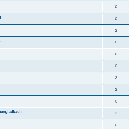
0
g
0
2
n
0
0
0
2
2
0
chengladbach
2
0