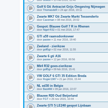
Golf 6 Gti Antraciet Grijs Omgeving Nijmegen
door
ThomasdeR
»
24 apr 2016, 19:11
Zwarte MK7 Gti Zwarte Markt Tessenderlo
door
Caveman
»
08 mei 2016, 20:02
Gespot: Blauwe Golf 7 R in Rhenen
door
Nigel-R32
»
01 mei 2016, 17:47
GTI a59 raamsdonksveer
door
pasiee
»
11 mar 2016, 19:40
Zeeland - zierikzee
door
golf5gt
»
02 mar 2016, 11:55
Zwarte 6 gti A16
door
pasiee
»
12 jan 2016, 00:56
Mk4 R32 goes-zierikzee
door
golf5gt
»
09 feb 2016, 15:41
VW GOLF 6 GTI 35 Edition Breda
door
Rogier1987
»
21 jan 2016, 15:44
NL ed30 in Belgie
door
Basil4M
»
09 jan 2016, 22:07
Blauwe R20 Oud Beijerland
door
FGT
»
26 nov 2015, 10:44
Zwarte GTI 5 LE240 gespot Lijnbaan