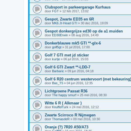
Clubsport in parkeergarage Kurhaus
door
FGT
»
12 feb 2017, 13:02
Gespot, Zwarte ED35 en 6R
door
MK6 Jt-Head GTI
»
30 dec 2016, 19:09
Gespot donkergrijze ed30 op de a1 muiden
door
ED30Erwin
»
08 aug 2016, 14:49
Donkerblauwe mk5 GTI **-glx-6
door
golf5gt
»
31 jul 2016, 17:00
Golf 7 GTI met jd sticker
door
kurtje
»
06 jul 2016, 15:03
Golf 6 GTI Zwart **-LDD-7
door
Barbaric
»
09 jun 2016, 04:18
Golf 6 R20 centrum westervoort (met bekeuring
door
Bas_T5
»
04 jun 2016, 12:35
Lichtgroene Passat R36
door
The happy smurf
»
25 mei 2016, 08:30
Witte 6 R ( Alkmaar )
door
KnuffelTurk
»
24 mei 2016, 12:12
Zwarte Scirroco R Nijmegen
door
ThomasdeR
»
09 mei 2016, 10:30
Oranje (?) 7R20 A50/A73
door
Golf88
»
15 mei 2016, 18:46