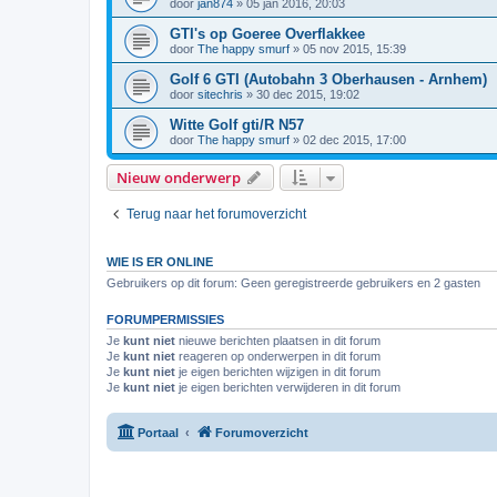
door
jan874
»
05 jan 2016, 20:03
GTI's op Goeree Overflakkee
door
The happy smurf
»
05 nov 2015, 15:39
Golf 6 GTI (Autobahn 3 Oberhausen - Arnhem)
door
sitechris
»
30 dec 2015, 19:02
Witte Golf gti/R N57
door
The happy smurf
»
02 dec 2015, 17:00
Nieuw onderwerp
Terug naar het forumoverzicht
WIE IS ER ONLINE
Gebruikers op dit forum: Geen geregistreerde gebruikers en 2 gasten
FORUMPERMISSIES
Je
kunt niet
nieuwe berichten plaatsen in dit forum
Je
kunt niet
reageren op onderwerpen in dit forum
Je
kunt niet
je eigen berichten wijzigen in dit forum
Je
kunt niet
je eigen berichten verwijderen in dit forum
Portaal
Forumoverzicht