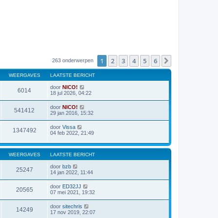
1
2
3
4
5
6
Volgende
263 onderwerpen
WEERGAVES
LAATSTE BERICHT
door
NICO!
6014
18 jul 2026, 04:22
door
NICO!
541412
29 jan 2016, 15:32
door
Vissa
1347492
04 feb 2022, 21:49
WEERGAVES
LAATSTE BERICHT
door
bzb
25247
14 jan 2022, 11:44
door
ED32JJ
20565
07 mei 2021, 19:32
door
sitechris
14249
17 nov 2019, 22:07