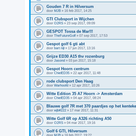
Gouden 7 R in Hilversum
door
MJB
»
16 feb 2017, 14:25
GTI Clubsport in Wijchen
door
O2RS
»
23 sep 2017, 09:09
GESPOT Tossa de Mar!!!
door
TheFutureGolf
»
07 sep 2017, 17:53
Gespot golf 6 gti abt
door
bart nijl
»
17 jun 2017, 13:16
Grijze ED30 A15 thv rozenburg
door
Jasond
»
03 jun 2017, 15:18
Gespot Hoorn centrum
door
ChielED35
»
22 apr 2017, 11:48
rode clubsport Den Haag
door
Warhoofd
»
12 apr 2017, 10:26
Witte Edition 35 A7 Hoorn -> Amsterdam
door
ChielED35
»
04 apr 2017, 08:24
Blauwe golf 7R met 370 paardjes op het kentek
door
wjb#222
»
17 mar 2017, 11:31
Witte Golf 6R op A326 richting A50
door
O2RS
»
04 mar 2017, 19:16
Golf 6 GTI, Hilversum
door
MJB
»
16 feb 2017, 19:22