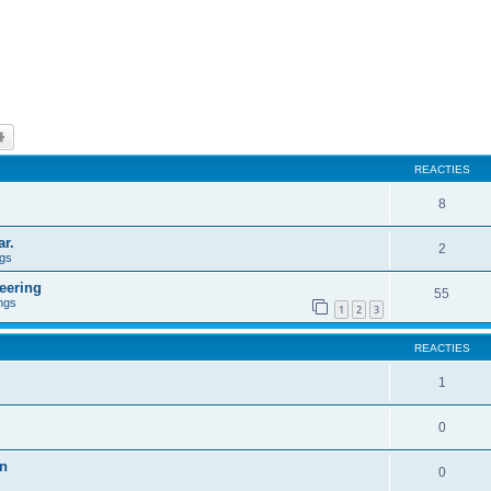
k
Uitgebreid zoeken
REACTIES
8
r.
2
ngs
eering
55
ngs
1
2
3
REACTIES
1
0
en
0