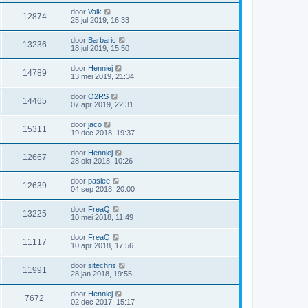
door
Valk
12874
25 jul 2019, 16:33
door
Barbaric
13236
18 jul 2019, 15:50
door
Henniej
14789
13 mei 2019, 21:34
door
O2RS
14465
07 apr 2019, 22:31
door
jaco
15311
19 dec 2018, 19:37
door
Henniej
12667
28 okt 2018, 10:26
door
pasiee
12639
04 sep 2018, 20:00
door
FreaQ
13225
10 mei 2018, 11:49
door
FreaQ
11117
10 apr 2018, 17:56
door
sitechris
11991
28 jan 2018, 19:55
door
Henniej
7672
02 dec 2017, 15:17