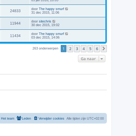
door
The happy smurf
24833
31 dec 2015, 11:06
door
sitechris
11944
30 dec 2015, 19:02
door
The happy smurf
11434
03 dec 2015, 14:06
1
2
3
4
5
6
Volgende
263 onderwerpen
Ga naar
Het team
Leden
Verwijder cookies
Alle tijden zijn
UTC+02:00