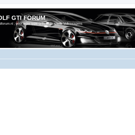
OLF GTI FORUM
gtiforum.nl ; voor ieder type GTI, R en snelle Volkswagens