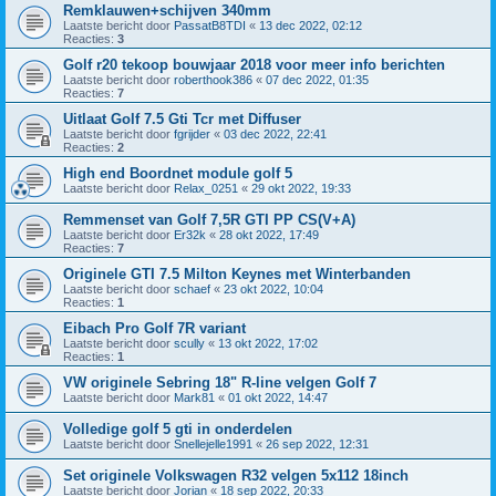
Remklauwen+schijven 340mm
Laatste bericht door
PassatB8TDI
«
13 dec 2022, 02:12
Reacties:
3
Golf r20 tekoop bouwjaar 2018 voor meer info berichten
Laatste bericht door
roberthook386
«
07 dec 2022, 01:35
Reacties:
7
Uitlaat Golf 7.5 Gti Tcr met Diffuser
Laatste bericht door
fgrijder
«
03 dec 2022, 22:41
Reacties:
2
High end Boordnet module golf 5
Laatste bericht door
Relax_0251
«
29 okt 2022, 19:33
Remmenset van Golf 7,5R GTI PP CS(V+A)
Laatste bericht door
Er32k
«
28 okt 2022, 17:49
Reacties:
7
Originele GTI 7.5 Milton Keynes met Winterbanden
Laatste bericht door
schaef
«
23 okt 2022, 10:04
Reacties:
1
Eibach Pro Golf 7R variant
Laatste bericht door
scully
«
13 okt 2022, 17:02
Reacties:
1
VW originele Sebring 18" R-line velgen Golf 7
Laatste bericht door
Mark81
«
01 okt 2022, 14:47
Volledige golf 5 gti in onderdelen
Laatste bericht door
Snellejelle1991
«
26 sep 2022, 12:31
Set originele Volkswagen R32 velgen 5x112 18inch
Laatste bericht door
Jorian
«
18 sep 2022, 20:33