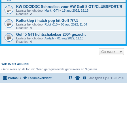
KW DCC/DDC Schroefset voor VW Golf 8 GTI/CLUBSPORT/R
Laatste bericht door
Mark_GTI
«
15 aug 2022, 19:13
Reacties:
2
Kofferklep / hatch pop kit Golf 7/7.5
Laatste bericht door
Robin010
«
08 aug 2022, 11:04
Reacties:
4
Golf 5 GTI lichtschakelaar 2004 gezocht
Laatste bericht door
Aadjoh
«
01 aug 2022, 11:10
Reacties:
4
Ga naar
WIE IS ER ONLINE
Gebruikers op dit forum: Geen geregistreerde gebruikers en 3 gasten
Portaal
Forumoverzicht
Alle tijden zijn
UTC+02:00