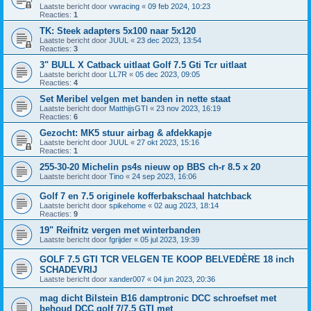
Laatste bericht door
vwracing
«
09 feb 2024, 10:23
Reacties:
1
TK: Steek adapters 5x100 naar 5x120
Laatste bericht door
JUUL
«
23 dec 2023, 13:54
Reacties:
3
3" BULL X Catback uitlaat Golf 7.5 Gti Tcr uitlaat
Laatste bericht door
LL7R
«
05 dec 2023, 09:05
Reacties:
4
Set Meribel velgen met banden in nette staat
Laatste bericht door
MatthijsGTI
«
23 nov 2023, 16:19
Reacties:
6
Gezocht: MK5 stuur airbag & afdekkapje
Laatste bericht door
JUUL
«
27 okt 2023, 15:16
Reacties:
1
255-30-20 Michelin ps4s nieuw op BBS ch-r 8.5 x 20
Laatste bericht door
Tino
«
24 sep 2023, 16:06
Golf 7 en 7.5 originele kofferbakschaal hatchback
Laatste bericht door
spikehome
«
02 aug 2023, 18:14
Reacties:
9
19" Reifnitz vergen met winterbanden
Laatste bericht door
fgrijder
«
05 jul 2023, 19:39
GOLF 7.5 GTI TCR VELGEN TE KOOP BELVEDÈRE 18 inch
SCHADEVRIJ
Laatste bericht door
xander007
«
04 jun 2023, 20:36
mag dicht Bilstein B16 damptronic DCC schroefset met
behoud DCC golf 7/7,5 GTI met