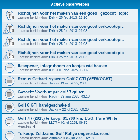
Actieve onderwerpen
Richtlijnen voor het maken van een goed "gezocht" topic
Laatste bericht door
Dirk
«
25 feb 2013, 21:10
Richtlijnen voor het maken van een goed verkooptopic
Laatste bericht door
Dirk
«
25 feb 2013, 21:03
Richtlijnen voor het maken van een goed verkooptopic
Laatste bericht door
Dirk
«
25 feb 2013, 21:03
Richtlijnen voor het maken van een goed verkooptopic
Laatste bericht door
Dirk
«
25 feb 2013, 21:03
flesopener, inlegrubbers en kapjes wielbouten
Laatste bericht door
iz75
«
01 dec 2025, 12:06
Remus Catback systeem Golf 7 GTI (VERKOCHT)
Laatste bericht door
John
«
19 okt 2025, 20:13
Gezocht Voorbumper golf 7 gti tcr
Laatste bericht door
Rvgti
«
29 aug 2025, 03:18
Golf 6 GTI handgeschakeld
Laatste bericht door
Jacky
«
22 jul 2025, 00:20
Golf 7R (2015) te koop, 89.700 km, DSG, Pure White
Laatste bericht door
LL7R
«
02 jul 2025, 09:57
Reacties:
4
Te koop: Zeldzame Golf Rallye ongerestaureerd
Laatste bericht door
Anthonie
«
06 jun 2025, 12:18