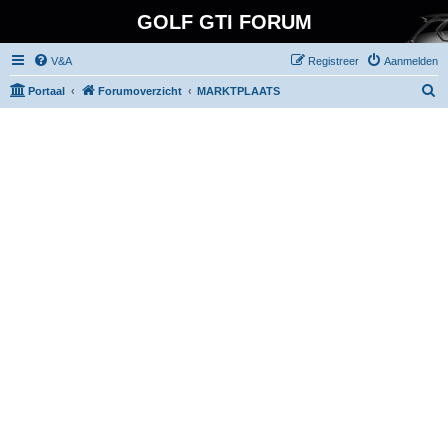
GOLF GTI FORUM
V&A
Registreer
Aanmelden
Z
Portaal
Forumoverzicht
MARKTPLAATS
o
e
k