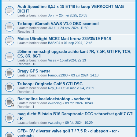
Audi Speedline 8,5J x 19 ET48 te koop VERKOCHT MAG
DICHT
Laatste bericht door
John
«
25 mei 2025, 20:55
Te koop: iCarsoft VAWS V1.0 OBD scantool
Laatste bericht door
JUUL
«
24 nov 2024, 11:39
Reacties:
3
Motec Ultralight MCR2 Matt bronz 235/35/19 PS4S
Laatste bericht door
BASK04
«
01 sep 2024, 12:45
356mm remschijf upgrade achterkant 7R, 7.5R, GTI PP, TCR,
CS, 8R, 8GTI
Laatste bericht door
Vissa
«
15 jul 2024, 22:13
Reacties:
11
Dragy GPS meter
Laatste bericht door
Famous1303
«
03 jun 2024, 14:18
Te koop: Originele Golf 5 GTI DSG
Laatste bericht door
Roy_GTI
«
20 mar 2024, 20:39
Reacties:
4
Racingline koelvloeistofdop - verkocht
Laatste bericht door
vwracing
«
09 feb 2024, 10:40
Reacties:
1
mag dicht Bilstein B16 Damptronic DCC schroefset golf 7 GTI
/ R
Laatste bericht door
vwracing
«
09 feb 2024, 10:29
GFB+ DV diverter valve golf 7 / 7.5 R - clubsport - tcr -
verkocht