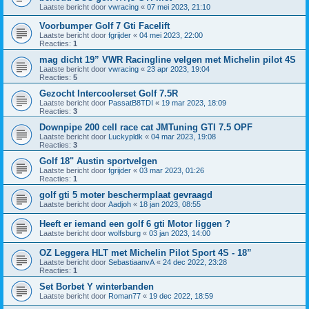
Laatste bericht door
vwracing
«
07 mei 2023, 21:10
Voorbumper Golf 7 Gti Facelift
Laatste bericht door
fgrijder
«
04 mei 2023, 22:00
Reacties:
1
mag dicht 19” VWR Racingline velgen met Michelin pilot 4S
Laatste bericht door
vwracing
«
23 apr 2023, 19:04
Reacties:
5
Gezocht Intercoolerset Golf 7.5R
Laatste bericht door
PassatB8TDI
«
19 mar 2023, 18:09
Reacties:
3
Downpipe 200 cell race cat JMTuning GTI 7.5 OPF
Laatste bericht door
Luckypldk
«
04 mar 2023, 19:08
Reacties:
3
Golf 18" Austin sportvelgen
Laatste bericht door
fgrijder
«
03 mar 2023, 01:26
Reacties:
1
golf gti 5 moter beschermplaat gevraagd
Laatste bericht door
Aadjoh
«
18 jan 2023, 08:55
Heeft er iemand een golf 6 gti Motor liggen ?
Laatste bericht door
wolfsburg
«
03 jan 2023, 14:00
OZ Leggera HLT met Michelin Pilot Sport 4S - 18”
Laatste bericht door
SebastiaanvA
«
24 dec 2022, 23:28
Reacties:
1
Set Borbet Y winterbanden
Laatste bericht door
Roman77
«
19 dec 2022, 18:59