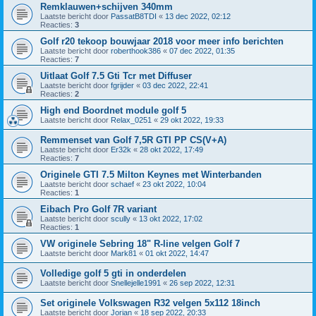
Remklauwen+schijven 340mm
Laatste bericht door
PassatB8TDI
«
13 dec 2022, 02:12
Reacties:
3
Golf r20 tekoop bouwjaar 2018 voor meer info berichten
Laatste bericht door
roberthook386
«
07 dec 2022, 01:35
Reacties:
7
Uitlaat Golf 7.5 Gti Tcr met Diffuser
Laatste bericht door
fgrijder
«
03 dec 2022, 22:41
Reacties:
2
High end Boordnet module golf 5
Laatste bericht door
Relax_0251
«
29 okt 2022, 19:33
Remmenset van Golf 7,5R GTI PP CS(V+A)
Laatste bericht door
Er32k
«
28 okt 2022, 17:49
Reacties:
7
Originele GTI 7.5 Milton Keynes met Winterbanden
Laatste bericht door
schaef
«
23 okt 2022, 10:04
Reacties:
1
Eibach Pro Golf 7R variant
Laatste bericht door
scully
«
13 okt 2022, 17:02
Reacties:
1
VW originele Sebring 18" R-line velgen Golf 7
Laatste bericht door
Mark81
«
01 okt 2022, 14:47
Volledige golf 5 gti in onderdelen
Laatste bericht door
Snellejelle1991
«
26 sep 2022, 12:31
Set originele Volkswagen R32 velgen 5x112 18inch
Laatste bericht door
Jorian
«
18 sep 2022, 20:33