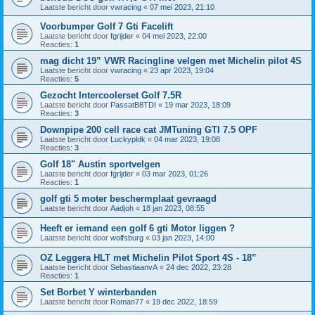
Laatste bericht door
vwracing
«
07 mei 2023, 21:10
Voorbumper Golf 7 Gti Facelift
Laatste bericht door
fgrijder
«
04 mei 2023, 22:00
Reacties:
1
mag dicht 19” VWR Racingline velgen met Michelin pilot 4S
Laatste bericht door
vwracing
«
23 apr 2023, 19:04
Reacties:
5
Gezocht Intercoolerset Golf 7.5R
Laatste bericht door
PassatB8TDI
«
19 mar 2023, 18:09
Reacties:
3
Downpipe 200 cell race cat JMTuning GTI 7.5 OPF
Laatste bericht door
Luckypldk
«
04 mar 2023, 19:08
Reacties:
3
Golf 18" Austin sportvelgen
Laatste bericht door
fgrijder
«
03 mar 2023, 01:26
Reacties:
1
golf gti 5 moter beschermplaat gevraagd
Laatste bericht door
Aadjoh
«
18 jan 2023, 08:55
Heeft er iemand een golf 6 gti Motor liggen ?
Laatste bericht door
wolfsburg
«
03 jan 2023, 14:00
OZ Leggera HLT met Michelin Pilot Sport 4S - 18”
Laatste bericht door
SebastiaanvA
«
24 dec 2022, 23:28
Reacties:
1
Set Borbet Y winterbanden
Laatste bericht door
Roman77
«
19 dec 2022, 18:59