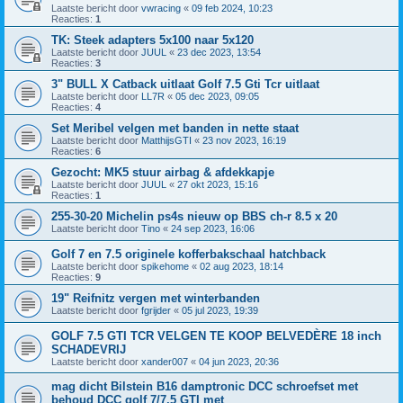
Laatste bericht door
vwracing
«
09 feb 2024, 10:23
Reacties:
1
TK: Steek adapters 5x100 naar 5x120
Laatste bericht door
JUUL
«
23 dec 2023, 13:54
Reacties:
3
3" BULL X Catback uitlaat Golf 7.5 Gti Tcr uitlaat
Laatste bericht door
LL7R
«
05 dec 2023, 09:05
Reacties:
4
Set Meribel velgen met banden in nette staat
Laatste bericht door
MatthijsGTI
«
23 nov 2023, 16:19
Reacties:
6
Gezocht: MK5 stuur airbag & afdekkapje
Laatste bericht door
JUUL
«
27 okt 2023, 15:16
Reacties:
1
255-30-20 Michelin ps4s nieuw op BBS ch-r 8.5 x 20
Laatste bericht door
Tino
«
24 sep 2023, 16:06
Golf 7 en 7.5 originele kofferbakschaal hatchback
Laatste bericht door
spikehome
«
02 aug 2023, 18:14
Reacties:
9
19" Reifnitz vergen met winterbanden
Laatste bericht door
fgrijder
«
05 jul 2023, 19:39
GOLF 7.5 GTI TCR VELGEN TE KOOP BELVEDÈRE 18 inch
SCHADEVRIJ
Laatste bericht door
xander007
«
04 jun 2023, 20:36
mag dicht Bilstein B16 damptronic DCC schroefset met
behoud DCC golf 7/7,5 GTI met