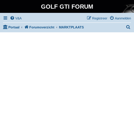
GOLF GTI FORUM
V&A
Registreer
Aanmelden
Z
Portaal
Forumoverzicht
MARKTPLAATS
o
e
k