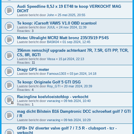
Audi Speedline 8,5J x 19 ET48 te koop VERKOCHT MAG
DICHT
Laatste bericht door
John
«
25 mei 2025, 20:55
Te koop: iCarsoft VAWS V1.0 OBD scantool
Laatste bericht door
JUUL
«
24 nov 2024, 11:39
Reacties:
3
Motec Ultralight MCR2 Matt bronz 235/35/19 PS4S
Laatste bericht door
BASK04
«
01 sep 2024, 12:45
356mm remschijf upgrade achterkant 7R, 7.5R, GTI PP, TCR,
CS, 8R, 8GTI
Laatste bericht door
Vissa
«
15 jul 2024, 22:13
Reacties:
11
Dragy GPS meter
Laatste bericht door
Famous1303
«
03 jun 2024, 14:18
Te koop: Originele Golf 5 GTI DSG
Laatste bericht door
Roy_GTI
«
20 mar 2024, 20:39
Reacties:
4
Racingline koelvloeistofdop - verkocht
Laatste bericht door
vwracing
«
09 feb 2024, 10:40
Reacties:
1
mag dicht Bilstein B16 Damptronic DCC schroefset golf 7 GTI
/ R
Laatste bericht door
vwracing
«
09 feb 2024, 10:29
GFB+ DV diverter valve golf 7 / 7.5 R - clubsport - tcr -
verkocht