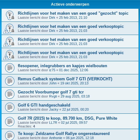
Actieve onderwerpen
Richtlijnen voor het maken van een goed "gezocht" topic
Laatste bericht door
Dirk
«
25 feb 2013, 21:10
Richtlijnen voor het maken van een goed verkooptopic
Laatste bericht door
Dirk
«
25 feb 2013, 21:03
Richtlijnen voor het maken van een goed verkooptopic
Laatste bericht door
Dirk
«
25 feb 2013, 21:03
Richtlijnen voor het maken van een goed verkooptopic
Laatste bericht door
Dirk
«
25 feb 2013, 21:03
flesopener, inlegrubbers en kapjes wielbouten
Laatste bericht door
iz75
«
01 dec 2025, 12:06
Remus Catback systeem Golf 7 GTI (VERKOCHT)
Laatste bericht door
John
«
19 okt 2025, 20:13
Gezocht Voorbumper golf 7 gti tcr
Laatste bericht door
Rvgti
«
29 aug 2025, 03:18
Golf 6 GTI handgeschakeld
Laatste bericht door
Jacky
«
22 jul 2025, 00:20
Golf 7R (2015) te koop, 89.700 km, DSG, Pure White
Laatste bericht door
LL7R
«
02 jul 2025, 09:57
Reacties:
4
Te koop: Zeldzame Golf Rallye ongerestaureerd
Laatste bericht door
Anthonie
«
06 jun 2025, 12:18