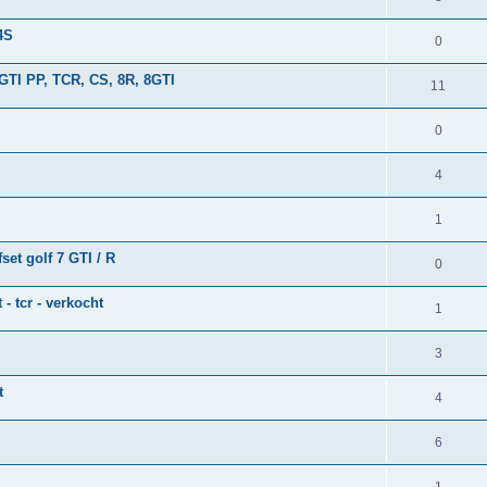
4S
0
GTI PP, TCR, CS, 8R, 8GTI
11
0
4
1
et golf 7 GTI / R
0
 - tcr - verkocht
1
3
t
4
6