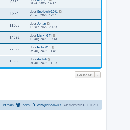
9286
01 okt 2022, 14:47
door
Snellejelle1991
9884
26 sep 2022, 12:31
door
Jorian
11075
18 sep 2022, 20:33
door
Mark_GTI
14392
15 aug 2022, 19:13
door
Robin010
22322
08 aug 2022, 11:04
door
Aadjoh
13861
01 aug 2022, 11:10
Ga naar
Het team
Leden
Verwijder cookies
Alle tijden zijn
UTC+02:00