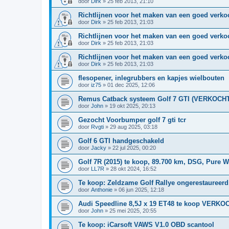
door
Dirk
»
25 feb 2013, 21:10
Richtlijnen voor het maken van een goed verko
door
Dirk
»
25 feb 2013, 21:03
Richtlijnen voor het maken van een goed verko
door
Dirk
»
25 feb 2013, 21:03
Richtlijnen voor het maken van een goed verko
door
Dirk
»
25 feb 2013, 21:03
flesopener, inlegrubbers en kapjes wielbouten
door
iz75
»
01 dec 2025, 12:06
Remus Catback systeem Golf 7 GTI (VERKOCHT
door
John
»
19 okt 2025, 20:13
Gezocht Voorbumper golf 7 gti tcr
door
Rvgti
»
29 aug 2025, 03:18
Golf 6 GTI handgeschakeld
door
Jacky
»
22 jul 2025, 00:20
Golf 7R (2015) te koop, 89.700 km, DSG, Pure W
door
LL7R
»
28 okt 2024, 16:52
Te koop: Zeldzame Golf Rallye ongerestaureerd
door
Anthonie
»
06 jun 2025, 12:18
Audi Speedline 8,5J x 19 ET48 te koop VERK
door
John
»
25 mei 2025, 20:55
Te koop: iCarsoft VAWS V1.0 OBD scantool