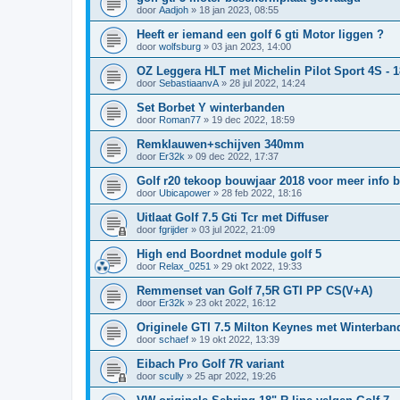
door
Aadjoh
»
18 jan 2023, 08:55
Heeft er iemand een golf 6 gti Motor liggen ?
door
wolfsburg
»
03 jan 2023, 14:00
OZ Leggera HLT met Michelin Pilot Sport 4S - 
door
SebastiaanvA
»
28 jul 2022, 14:24
Set Borbet Y winterbanden
door
Roman77
»
19 dec 2022, 18:59
Remklauwen+schijven 340mm
door
Er32k
»
09 dec 2022, 17:37
Golf r20 tekoop bouwjaar 2018 voor meer info b
door
Ubicapower
»
28 feb 2022, 18:16
Uitlaat Golf 7.5 Gti Tcr met Diffuser
door
fgrijder
»
03 jul 2022, 21:09
High end Boordnet module golf 5
door
Relax_0251
»
29 okt 2022, 19:33
Remmenset van Golf 7,5R GTI PP CS(V+A)
door
Er32k
»
23 okt 2022, 16:12
Originele GTI 7.5 Milton Keynes met Winterban
door
schaef
»
19 okt 2022, 13:39
Eibach Pro Golf 7R variant
door
scully
»
25 apr 2022, 19:26