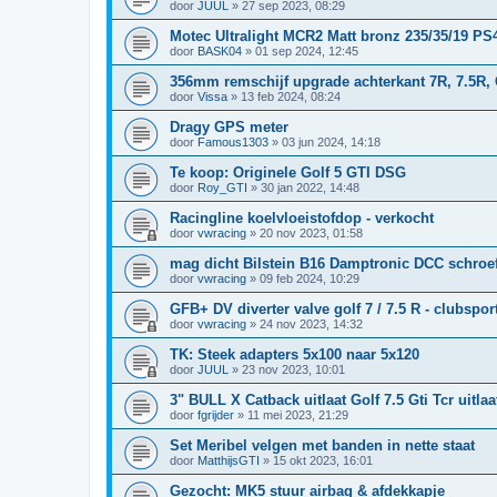
door
JUUL
»
27 sep 2023, 08:29
Motec Ultralight MCR2 Matt bronz 235/35/19 PS
door
BASK04
»
01 sep 2024, 12:45
356mm remschijf upgrade achterkant 7R, 7.5R, 
door
Vissa
»
13 feb 2024, 08:24
Dragy GPS meter
door
Famous1303
»
03 jun 2024, 14:18
Te koop: Originele Golf 5 GTI DSG
door
Roy_GTI
»
30 jan 2022, 14:48
Racingline koelvloeistofdop - verkocht
door
vwracing
»
20 nov 2023, 01:58
mag dicht Bilstein B16 Damptronic DCC schroefs
door
vwracing
»
09 feb 2024, 10:29
GFB+ DV diverter valve golf 7 / 7.5 R - clubsport
door
vwracing
»
24 nov 2023, 14:32
TK: Steek adapters 5x100 naar 5x120
door
JUUL
»
23 nov 2023, 10:01
3" BULL X Catback uitlaat Golf 7.5 Gti Tcr uitlaa
door
fgrijder
»
11 mei 2023, 21:29
Set Meribel velgen met banden in nette staat
door
MatthijsGTI
»
15 okt 2023, 16:01
Gezocht: MK5 stuur airbag & afdekkapje