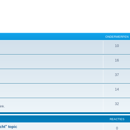
ONDERWERPEN
10
16
37
14
32
ink.
REACTIES
cht" topic
0