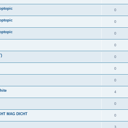
optopic
0
optopic
0
optopic
0
0
)
0
0
0
hite
4
0
OCHT MAG DICHT
0
3