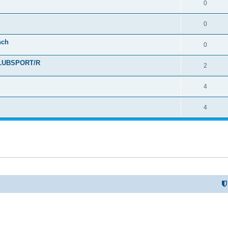
0
0
nch
0
CLUBSPORT/R
2
4
4