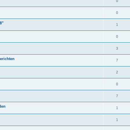
0
0
18”
1
0
3
erichten
7
2
0
7
den
1
1