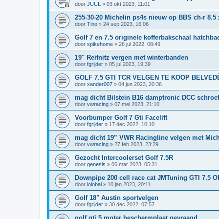
door
JUUL
»
03 okt 2023, 11:01
255-30-20 Michelin ps4s nieuw op BBS ch-r 8.5 
door
Tino
»
24 sep 2023, 16:06
Golf 7 en 7.5 originele kofferbakschaal hatchba
door
spikehome
»
26 jul 2022, 08:49
19" Reifnitz vergen met winterbanden
door
fgrijder
»
05 jul 2023, 19:39
GOLF 7.5 GTI TCR VELGEN TE KOOP BELVED
door
xander007
»
04 jun 2023, 20:36
mag dicht Bilstein B16 damptronic DCC schroef
door
vwracing
»
07 mei 2023, 21:10
Voorbumper Golf 7 Gti Facelift
door
fgrijder
»
17 dec 2022, 10:10
mag dicht 19” VWR Racingline velgen met Miche
door
vwracing
»
27 feb 2023, 23:29
Gezocht Intercoolerset Golf 7.5R
door
genesis
»
06 mar 2023, 05:31
Downpipe 200 cell race cat JMTuning GTI 7.5 
door
lolobal
»
10 jan 2023, 20:11
Golf 18" Austin sportvelgen
door
fgrijder
»
30 dec 2022, 07:57
golf gti 5 moter beschermplaat gevraagd