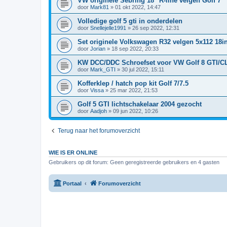
VW originele Sebring 18" R-line velgen Golf 7
door
Mark81
»
01 okt 2022, 14:47
Volledige golf 5 gti in onderdelen
door
Snellejelle1991
»
26 sep 2022, 12:31
Set originele Volkswagen R32 velgen 5x112 18i
door
Jorian
»
18 sep 2022, 20:33
KW DCC/DDC Schroefset voor VW Golf 8 GTI/
door
Mark_GTI
»
30 jul 2022, 15:11
Kofferklep / hatch pop kit Golf 7/7.5
door
Vissa
»
25 mar 2022, 21:53
Golf 5 GTI lichtschakelaar 2004 gezocht
door
Aadjoh
»
09 jun 2022, 10:26
Terug naar het forumoverzicht
WIE IS ER ONLINE
Gebruikers op dit forum: Geen geregistreerde gebruikers en 4 gasten
Portaal
Forumoverzicht