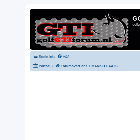
G
golf
Snelle links
V&A
Portaal
Forumoverzicht
MARKTPLAATS