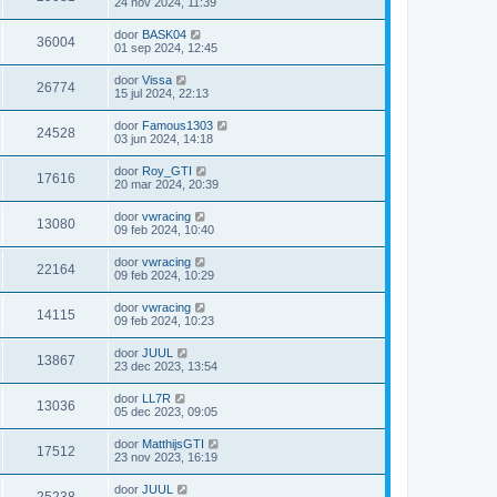
24 nov 2024, 11:39
door
BASK04
36004
01 sep 2024, 12:45
door
Vissa
26774
15 jul 2024, 22:13
door
Famous1303
24528
03 jun 2024, 14:18
door
Roy_GTI
17616
20 mar 2024, 20:39
door
vwracing
13080
09 feb 2024, 10:40
door
vwracing
22164
09 feb 2024, 10:29
door
vwracing
14115
09 feb 2024, 10:23
door
JUUL
13867
23 dec 2023, 13:54
door
LL7R
13036
05 dec 2023, 09:05
door
MatthijsGTI
17512
23 nov 2023, 16:19
door
JUUL