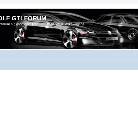
OLF GTI FORUM
gtiforum.nl ; voor ieder type GTI, R en snelle Volkswagens