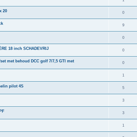
1
x 20
0
ck
9
0
ÈRE 18 inch SCHADEVRIJ
0
set met behoud DCC golf 7/7,5 GTI met
0
1
lin pilot 4S
5
3
OPF
3
1