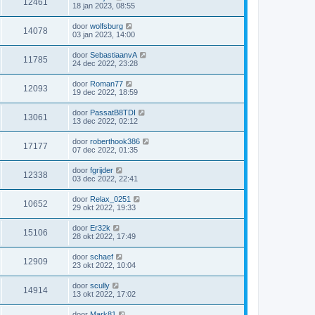
12461
18 jan 2023, 08:55
door
wolfsburg
14078
03 jan 2023, 14:00
door
SebastiaanvA
11785
24 dec 2022, 23:28
door
Roman77
12093
19 dec 2022, 18:59
door
PassatB8TDI
13061
13 dec 2022, 02:12
door
roberthook386
17177
07 dec 2022, 01:35
door
fgrijder
12338
03 dec 2022, 22:41
door
Relax_0251
10652
29 okt 2022, 19:33
door
Er32k
15106
28 okt 2022, 17:49
door
schaef
12909
23 okt 2022, 10:04
door
scully
14914
13 okt 2022, 17:02
door
Mark81