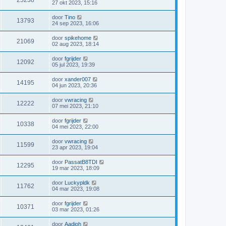
25238
27 okt 2023, 15:16
door
Tino
13793
24 sep 2023, 16:06
door
spikehome
21069
02 aug 2023, 18:14
door
fgrijder
12092
05 jul 2023, 19:39
door
xander007
14195
04 jun 2023, 20:36
door
vwracing
12222
07 mei 2023, 21:10
door
fgrijder
10338
04 mei 2023, 22:00
door
vwracing
11599
23 apr 2023, 19:04
door
PassatB8TDI
12295
19 mar 2023, 18:09
door
Luckypldk
11762
04 mar 2023, 19:08
door
fgrijder
10371
03 mar 2023, 01:26
door
Aadjoh