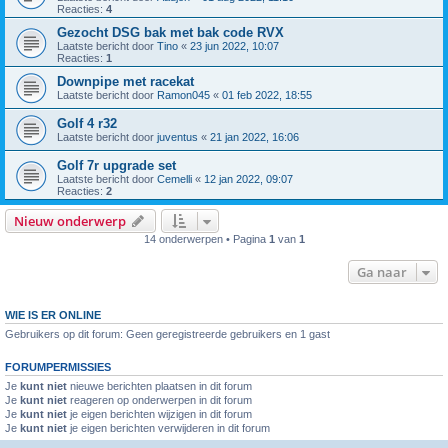
Reacties:
4
Gezocht DSG bak met bak code RVX
Laatste bericht door
Tino
«
23 jun 2022, 10:07
Reacties:
1
Downpipe met racekat
Laatste bericht door
Ramon045
«
01 feb 2022, 18:55
Golf 4 r32
Laatste bericht door
juventus
«
21 jan 2022, 16:06
Golf 7r upgrade set
Laatste bericht door
Cemelli
«
12 jan 2022, 09:07
Reacties:
2
Nieuw onderwerp
14 onderwerpen • Pagina
1
van
1
Ga naar
WIE IS ER ONLINE
Gebruikers op dit forum: Geen geregistreerde gebruikers en 1 gast
FORUMPERMISSIES
Je
kunt niet
nieuwe berichten plaatsen in dit forum
Je
kunt niet
reageren op onderwerpen in dit forum
Je
kunt niet
je eigen berichten wijzigen in dit forum
Je
kunt niet
je eigen berichten verwijderen in dit forum