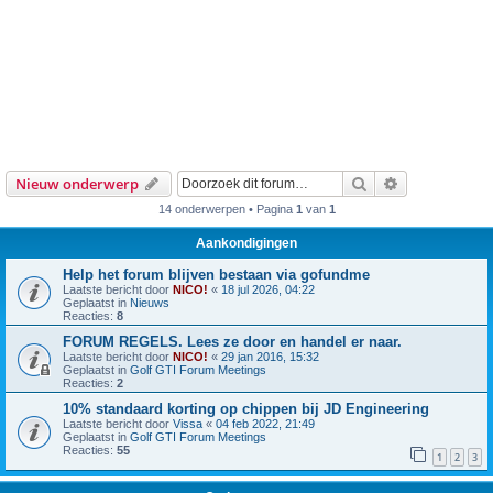
Zoek
Uitgebreid z
Nieuw onderwerp
14 onderwerpen • Pagina
1
van
1
Aankondigingen
Help het forum blijven bestaan via gofundme
Laatste bericht door
NICO!
«
18 jul 2026, 04:22
Geplaatst in
Nieuws
Reacties:
8
FORUM REGELS. Lees ze door en handel er naar.
Laatste bericht door
NICO!
«
29 jan 2016, 15:32
Geplaatst in
Golf GTI Forum Meetings
Reacties:
2
10% standaard korting op chippen bij JD Engineering
Laatste bericht door
Vissa
«
04 feb 2022, 21:49
Geplaatst in
Golf GTI Forum Meetings
Reacties:
55
1
2
3