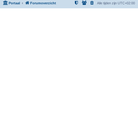
Portaal
Forumoverzicht
Alle tijden zijn
UTC+02:00