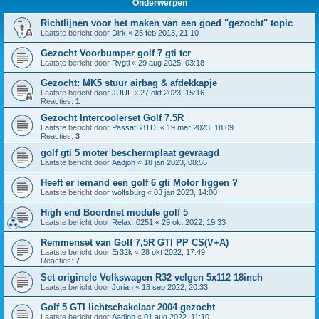
Onderwerpen
Richtlijnen voor het maken van een goed "gezocht" topic
Laatste bericht door
Dirk
«
25 feb 2013, 21:10
Gezocht Voorbumper golf 7 gti tcr
Laatste bericht door
Rvgti
«
29 aug 2025, 03:18
Gezocht: MK5 stuur airbag & afdekkapje
Laatste bericht door
JUUL
«
27 okt 2023, 15:16
Reacties:
1
Gezocht Intercoolerset Golf 7.5R
Laatste bericht door
PassatB8TDI
«
19 mar 2023, 18:09
Reacties:
3
golf gti 5 moter beschermplaat gevraagd
Laatste bericht door
Aadjoh
«
18 jan 2023, 08:55
Heeft er iemand een golf 6 gti Motor liggen ?
Laatste bericht door
wolfsburg
«
03 jan 2023, 14:00
High end Boordnet module golf 5
Laatste bericht door
Relax_0251
«
29 okt 2022, 19:33
Remmenset van Golf 7,5R GTI PP CS(V+A)
Laatste bericht door
Er32k
«
28 okt 2022, 17:49
Reacties:
7
Set originele Volkswagen R32 velgen 5x112 18inch
Laatste bericht door
Jorian
«
18 sep 2022, 20:33
Golf 5 GTI lichtschakelaar 2004 gezocht
Laatste bericht door
Aadjoh
«
01 aug 2022, 11:10