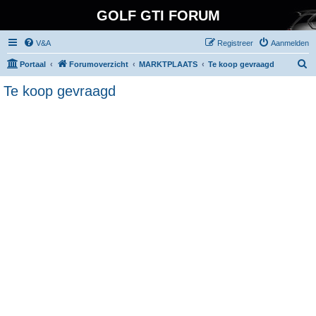
GOLF GTI FORUM
V&A
Registreer
Aanmelden
Z
Portaal
Forumoverzicht
MARKTPLAATS
Te koop gevraagd
o
Te koop gevraagd
e
k