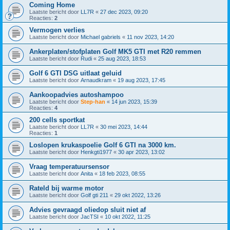
Coming Home
Laatste bericht door
LL7R
«
27 dec 2023, 09:20
Reacties:
2
Vermogen verlies
Laatste bericht door
Michael gabriels
«
11 nov 2023, 14:20
Ankerplaten/stofplaten Golf MK5 GTI met R20 remmen
Laatste bericht door
Rudi
«
25 aug 2023, 18:53
Golf 6 GTI DSG uitlaat geluid
Laatste bericht door
Arnaudkram
«
19 aug 2023, 17:45
Aankoopadvies autoshampoo
Laatste bericht door
Step-han
«
14 jun 2023, 15:39
Reacties:
4
200 cells sportkat
Laatste bericht door
LL7R
«
30 mei 2023, 14:44
Reacties:
1
Loslopen krukaspoelie Golf 6 GTI na 3000 km.
Laatste bericht door
Henkgti1977
«
30 apr 2023, 13:02
Vraag temperatuursensor
Laatste bericht door
Anita
«
18 feb 2023, 08:55
Rateld bij warme motor
Laatste bericht door
Golf gti 211
«
29 okt 2022, 13:26
Advies gevraagd oliedop sluit niet af
Laatste bericht door
JacTSI
«
10 okt 2022, 11:25