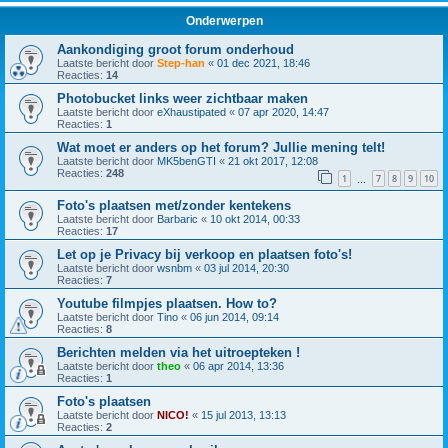
Onderwerpen
Aankondiging groot forum onderhoud
Laatste bericht door
Step-han
«
01 dec 2021, 18:46
Reacties:
14
Photobucket links weer zichtbaar maken
Laatste bericht door
eXhaustipated
«
07 apr 2020, 14:47
Reacties:
1
Wat moet er anders op het forum? Jullie mening telt!
Laatste bericht door
MK5benGTI
«
21 okt 2017, 12:08
Reacties:
248
1
7
8
9
10
…
Foto's plaatsen met/zonder kentekens
Laatste bericht door
Barbaric
«
10 okt 2014, 00:33
Reacties:
17
Let op je Privacy bij verkoop en plaatsen foto's!
Laatste bericht door
wsnbm
«
03 jul 2014, 20:30
Reacties:
7
Youtube filmpjes plaatsen. How to?
Laatste bericht door
Tino
«
06 jun 2014, 09:14
Reacties:
8
Berichten melden via het uitroepteken !
Laatste bericht door
theo
«
06 apr 2014, 13:36
Reacties:
1
Foto's plaatsen
Laatste bericht door
NICO!
«
15 jul 2013, 13:13
Reacties:
2