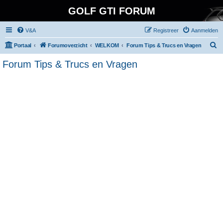
GOLF GTI FORUM
V&A
Registreer
Aanmelden
Z
Portaal
Forumoverzicht
WELKOM
Forum Tips & Trucs en Vragen
o
Forum Tips & Trucs en Vragen
e
k