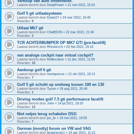
Verkoop van auto onderdelen.
Laatste bericht door
DeepPower
«
21 mei 2022, 15:01
Golf 5 gti uitlaatsysteem
Laatste bericht door
Dylan27
«
24 mar 2022, 16:45
Reacties:
9
Uitlaat Mk7 gti
Laatste bericht door
ChielED35
«
22 mar 2022, 21:40
Reacties:
2
TCR ACHTERBUMPER OP MK7 GTI (pre-facelift)
Laatste bericht door
Rhmskvch
«
02 feb 2022, 19:16
van analoge cockpit naar virtual cockpit?
Laatste bericht door
Reflexzilver
«
11 dec 2021, 11:56
Reacties:
15
Aankoop golf 6 gti
Laatste bericht door
moniquevos
«
21 okt 2021, 18:12
Reacties:
7
Golf 5 gti schokt op snelweg tussen 100 en 130
Laatste bericht door
Tyson
«
18 aug 2021, 20:46
Reacties:
1
Driving modes golf 7.5 gti performance facelift
Laatste bericht door
John
«
14 jul 2021, 19:20
Reacties:
12
Niet netjes terug schakelen DSG
Laatste bericht door
jos_br
«
18 mei 2021, 19:55
Reacties:
7
German (mostly) forum on VW and VAG
Laatste bericht door
laragravois1
«
16 apr 2021, 11:21