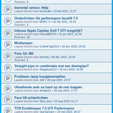
Reacties:
3
toerental sensor. Help
Laatste bericht door
kevinvdb
«
19 feb 2021, 21:27
Onderlichten Gti performance facelift 7.5
Laatste bericht door
MARC V
«
02 feb 2021, 18:19
Reacties:
1
Inbouw Apple Carplay Golf 7 GTI mogelijk?
Laatste bericht door
PassatB8TDI
«
01 jan 2021, 01:39
Reacties:
12
Mistlampen
Laatste bericht door
Golfmk7gti2014
«
26 dec 2020, 04:39
Polo Gti AW
Laatste bericht door
Henniej
«
08 dec 2020, 19:30
Reacties:
1
Straight pipe in combinatie met een downpipe?
Laatste bericht door
Wegpiraat123
«
18 nov 2020, 16:08
Probleem lamp hoogteverstellen
Laatste bericht door
Jeff
«
26 sep 2020, 13:37
Uitvallende auto na hard op de rem trappen
Laatste bericht door
Mralba01
«
05 sep 2020, 17:37
Face lift achterlichten
Laatste bericht door
Ibiza_boy
«
02 aug 2020, 01:17
TCR Einddemper 7.5 GTI Performance
Laatste bericht door
StarSqream
«
24 mei 2020, 18:37