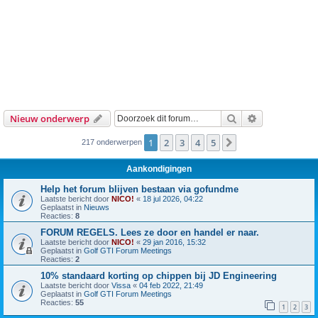
Zoek
Uitgebreid z
Nieuw onderwerp
1
2
3
4
5
Volgende
217 onderwerpen
Aankondigingen
Help het forum blijven bestaan via gofundme
Laatste bericht door
NICO!
«
18 jul 2026, 04:22
Geplaatst in
Nieuws
Reacties:
8
FORUM REGELS. Lees ze door en handel er naar.
Laatste bericht door
NICO!
«
29 jan 2016, 15:32
Geplaatst in
Golf GTI Forum Meetings
Reacties:
2
10% standaard korting op chippen bij JD Engineering
Laatste bericht door
Vissa
«
04 feb 2022, 21:49
Geplaatst in
Golf GTI Forum Meetings
Reacties:
55
1
2
3