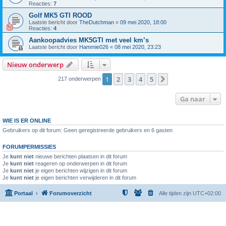
Reacties:
7
Golf MK5 GTI ROOD
Laatste bericht door
TheDutchman
«
09 mei 2020, 18:00
Reacties:
4
Aankoopadvies MK5GTI met veel km’s
Laatste bericht door
Hammie026
«
08 mei 2020, 23:23
Nieuw onderwerp
1
2
3
4
5
Volgende
217 onderwerpen
Ga naar
WIE IS ER ONLINE
Gebruikers op dit forum: Geen geregistreerde gebruikers en 6 gasten
FORUMPERMISSIES
Je
kunt niet
nieuwe berichten plaatsen in dit forum
Je
kunt niet
reageren op onderwerpen in dit forum
Je
kunt niet
je eigen berichten wijzigen in dit forum
Je
kunt niet
je eigen berichten verwijderen in dit forum
Portaal
Forumoverzicht
Alle tijden zijn
UTC+02:00