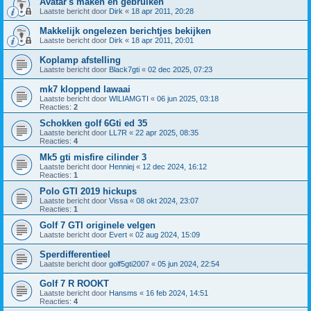
Avatar's maken en gebruiken
Laatste bericht door
Dirk
«
18 apr 2011, 20:28
Makkelijk ongelezen berichtjes bekijken
Laatste bericht door
Dirk
«
18 apr 2011, 20:01
Koplamp afstelling
Laatste bericht door
Black7gti
«
02 dec 2025, 07:23
mk7 kloppend lawaai
Laatste bericht door
WILIAMGTI
«
06 jun 2025, 03:18
Reacties:
2
Schokken golf 6Gti ed 35
Laatste bericht door
LL7R
«
22 apr 2025, 08:35
Reacties:
4
Mk5 gti misfire cilinder 3
Laatste bericht door
Henniej
«
12 dec 2024, 16:12
Reacties:
1
Polo GTI 2019 hickups
Laatste bericht door
Vissa
«
08 okt 2024, 23:07
Reacties:
1
Golf 7 GTI originele velgen
Laatste bericht door
Evert
«
02 aug 2024, 15:09
Sperdifferentieel
Laatste bericht door
golf5gti2007
«
05 jun 2024, 22:54
Golf 7 R ROOKT
Laatste bericht door
Hansms
«
16 feb 2024, 14:51
Reacties:
4