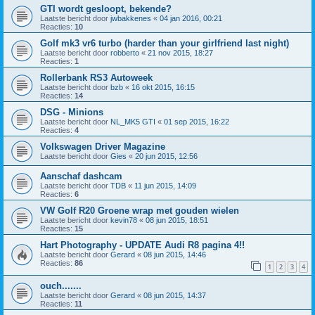
GTI wordt gesloopt, bekende?
Laatste bericht door
jwbakkenes
«
04 jan 2016, 00:21
Reacties:
10
Golf mk3 vr6 turbo (harder than your girlfriend last night)
Laatste bericht door
robberto
«
21 nov 2015, 18:27
Reacties:
1
Rollerbank RS3 Autoweek
Laatste bericht door
bzb
«
16 okt 2015, 16:15
Reacties:
14
DSG - Minions
Laatste bericht door
NL_MK5 GTI
«
01 sep 2015, 16:22
Reacties:
4
Volkswagen Driver Magazine
Laatste bericht door
Gies
«
20 jun 2015, 12:56
Aanschaf dashcam
Laatste bericht door
TDB
«
11 jun 2015, 14:09
Reacties:
6
VW Golf R20 Groene wrap met gouden wielen
Laatste bericht door
kevin78
«
08 jun 2015, 18:51
Reacties:
15
Hart Photography - UPDATE Audi R8 pagina 4!!
Laatste bericht door
Gerard
«
08 jun 2015, 14:46
Reacties:
86
1
2
3
4
ouch.......
Laatste bericht door
Gerard
«
08 jun 2015, 14:37
Reacties:
11