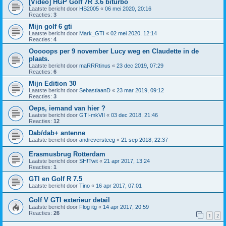
[Video] HGP Golf 7R 3.6 biturbo
Laatste bericht door
HS2005
«
06 mei 2020, 20:16
Reacties:
3
Mijn golf 6 gti
Laatste bericht door
Mark_GTI
«
02 mei 2020, 12:14
Reacties:
4
Ooooops per 9 november Lucy weg en Claudette in de
plaats.
Laatste bericht door
maRRRtinus
«
23 dec 2019, 07:29
Reacties:
6
Mijn Edition 30
Laatste bericht door
SebastiaanD
«
23 mar 2019, 09:12
Reacties:
3
Oeps, iemand van hier ?
Laatste bericht door
GTI-mkVII
«
03 dec 2018, 21:46
Reacties:
12
Dab/dab+ antenne
Laatste bericht door
andreversteeg
«
21 sep 2018, 22:37
Erasmusbrug Rotterdam
Laatste bericht door
SH!Twit
«
21 apr 2017, 13:24
Reacties:
1
GTI en Golf R 7.5
Laatste bericht door
Tino
«
16 apr 2017, 07:01
Golf V GTI exterieur detail
Laatste bericht door
Flog itg
«
14 apr 2017, 20:59
Reacties:
26
1
2