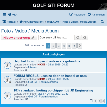
GOLF GTI FORUM
V&A
Registreer
Aanmelden
Z
Portaal
Forumoverzicht
WELKOM
Foto / Video / Media Album
o
Foto / Video / Media Album
e
Zoek
Uitgebreid z
Nieuw onderwerp
k
1
2
3
4
5
6
Volgende
261 onderwerpen
Aankondigingen
Help het forum blijven bestaan via gofundme
Laatste bericht door
NICO!
«
18 jul 2026, 04:22
Geplaatst in
Nieuws
Reacties:
8
FORUM REGELS. Lees ze door en handel er naar.
Laatste bericht door
NICO!
«
29 jan 2016, 15:32
Geplaatst in
Golf GTI Forum Meetings
Reacties:
2
10% standaard korting op chippen bij JD Engineering
Laatste bericht door
Vissa
«
04 feb 2022, 21:49
Geplaatst in
Golf GTI Forum Meetings
Reacties:
55
1
2
3