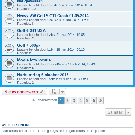
Net gewassen
Laatste bericht door
HansR32
«
08 mei 2014, 11:04
Reacties:
10
Heavy VW Golf 5 GTI Crash 01-05-2014
Laatste bericht door
Crokko
«
03 mei 2014, 17:08
Reacties:
8
Golf 6 GTI USA
Laatste bericht door
bzb
«
21 mar 2014, 19:05
Reacties:
2
Golf 7 500pk
Laatste bericht door
bzb
«
18 mar 2014, 08:16
Reacties:
1
Mooie foto locatie
Laatste bericht door
NancyBons
«
11 feb 2014, 12:49
Reacties:
5
Nurburgring 6 oktober 2013
Laatste bericht door
Stefz0r
«
09 dec 2013, 08:00
Reacties:
2
Nieuw onderwerp
1
2
3
4
5
6
Volgende
261 onderwerpen
Ga naar
WIE IS ER ONLINE
Gebruikers op dit forum: Geen geregistreerde gebruikers en 17 gasten