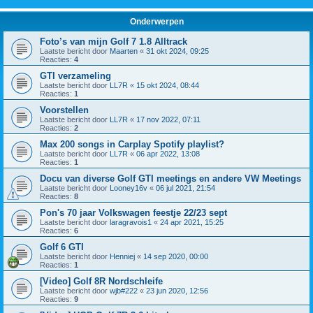
Onderwerpen
Foto’s van mijn Golf 7 1.8 Alltrack
Laatste bericht door
Maarten
«
31 okt 2024, 09:25
Reacties:
4
GTI verzameling
Laatste bericht door
LL7R
«
15 okt 2024, 08:44
Reacties:
1
Voorstellen
Laatste bericht door
LL7R
«
17 nov 2022, 07:11
Reacties:
2
Max 200 songs in Carplay Spotify playlist?
Laatste bericht door
LL7R
«
06 apr 2022, 13:08
Reacties:
1
Docu van diverse Golf GTI meetings en andere VW Meetings
Laatste bericht door
Looney16v
«
06 jul 2021, 21:54
Reacties:
8
Pon's 70 jaar Volkswagen feestje 22/23 sept
Laatste bericht door
laragravois1
«
24 apr 2021, 15:25
Reacties:
6
Golf 6 GTI
Laatste bericht door
Henniej
«
14 sep 2020, 00:00
Reacties:
1
[Video] Golf 8R Nordschleife
Laatste bericht door
wjb#222
«
23 jun 2020, 12:56
Reacties:
9