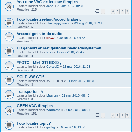
You tube VAG de leukste filmpjes
Laatste bericht door
John
«
29 okt 2016, 18:34
Reacties:
215
1
6
7
8
9
…
Foto locatie zeeland/noord brabant
Laatste bericht door
The happy smurf
«
03 aug 2016, 08:28
Reacties:
5
Vreemd getik in de audio
Laatste bericht door
NICO!
«
30 jun 2016, 06:35
Reacties:
1
Dit gebeurt er met gestolen navigatiesystemen
Laatste bericht door
ferry
«
17 mei 2016, 22:45
Reacties:
4
#FOTO - Mk6 GTI ED35 ;
Laatste bericht door
GerardG
«
15 mar 2016, 11:03
Reacties:
6
SOLD VW GTI5
Laatste bericht door
35EDITION
«
01 mar 2016, 10:37
Reacties:
3
Transporter T6
Laatste bericht door
Maarten
«
01 mar 2016, 08:40
Reacties:
8
GEEN VAG filmpjes
Laatste bericht door
Warhoofd
«
27 feb 2016, 08:04
Reacties:
151
1
4
5
6
7
…
Foto locatie topic?
Laatste bericht door
golf5gt
«
10 jan 2016, 13:56