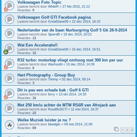
Volkswagen Foto Topic
Laatste bericht door
WhiteR
«
27 feb 2015, 21:12
Reacties:
9
Volkswagen Golf GTI Facebook pagina
Laatste bericht door
GreatDane09
«
22 dec 2014, 16:10
Nederlander van de baan Nurburgring Golf 5 Gti 28-9-2014
Laatste bericht door
SjoerdB
«
18 dec 2014, 20:22
Reacties:
12
Wat Een Acceleratie!!
Laatste bericht door
GreatDane09
«
16 dec 2014, 16:51
Reacties:
15
R32 turbo: motorkap vliegt omhoog met 300 km per uur
Laatste bericht door
Warhoofd
«
10 dec 2014, 14:39
Reacties:
6
Hart Photography - Group Buy
Laatste bericht door
Timmy
«
02 dec 2014, 09:14
Reacties:
3
Dit is pas een schade bak : Golf 6 GTI
Laatste bericht door
ferry
«
13 okt 2014, 14:33
Reacties:
16
Met 250 km/u achter de MTM RS6R van Afrojack aan
Laatste bericht door
Ruud9n3GTI
«
11 mei 2014, 16:37
Reacties:
22
Welke Muziek luister je nu ?
Laatste bericht door
bluetiger
«
09 mei 2014, 21:09
Reacties:
69
1
2
3