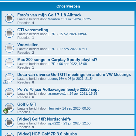
Onderwerpen
Foto’s van mijn Golf 7 1.8 Alltrack
Laatste bericht door
Maarten
«
31 okt 2024, 09:25
Reacties:
4
GTI verzameling
Laatste bericht door
LL7R
«
15 okt 2024, 08:44
Reacties:
1
Voorstellen
Laatste bericht door
LL7R
«
17 nov 2022, 07:11
Reacties:
2
Max 200 songs in Carplay Spotify playlist?
Laatste bericht door
LL7R
«
06 apr 2022, 13:08
Reacties:
1
Docu van diverse Golf GTI meetings en andere VW Meetings
Laatste bericht door
Looney16v
«
06 jul 2021, 21:54
Reacties:
8
Pon's 70 jaar Volkswagen feestje 22/23 sept
Laatste bericht door
laragravois1
«
24 apr 2021, 15:25
Reacties:
6
Golf 6 GTI
Laatste bericht door
Henniej
«
14 sep 2020, 00:00
Reacties:
1
[Video] Golf 8R Nordschleife
Laatste bericht door
wjb#222
«
23 jun 2020, 12:56
Reacties:
9
[Video] HGP Golf 7R 3.6 biturbo