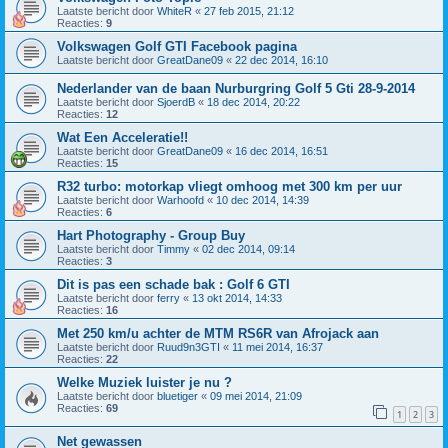
Laatste bericht door
WhiteR
«
27 feb 2015, 21:12
Reacties:
9
Volkswagen Golf GTI Facebook pagina
Laatste bericht door
GreatDane09
«
22 dec 2014, 16:10
Nederlander van de baan Nurburgring Golf 5 Gti 28-9-2014
Laatste bericht door
SjoerdB
«
18 dec 2014, 20:22
Reacties:
12
Wat Een Acceleratie!!
Laatste bericht door
GreatDane09
«
16 dec 2014, 16:51
Reacties:
15
R32 turbo: motorkap vliegt omhoog met 300 km per uur
Laatste bericht door
Warhoofd
«
10 dec 2014, 14:39
Reacties:
6
Hart Photography - Group Buy
Laatste bericht door
Timmy
«
02 dec 2014, 09:14
Reacties:
3
Dit is pas een schade bak : Golf 6 GTI
Laatste bericht door
ferry
«
13 okt 2014, 14:33
Reacties:
16
Met 250 km/u achter de MTM RS6R van Afrojack aan
Laatste bericht door
Ruud9n3GTI
«
11 mei 2014, 16:37
Reacties:
22
Welke Muziek luister je nu ?
Laatste bericht door
bluetiger
«
09 mei 2014, 21:09
Reacties:
69
1
2
3
Net gewassen