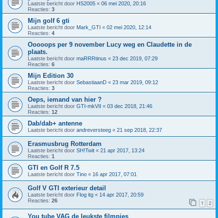
Laatste bericht door
HS2005
«
06 mei 2020, 20:16
Reacties:
3
Mijn golf 6 gti
Laatste bericht door
Mark_GTI
«
02 mei 2020, 12:14
Reacties:
4
Ooooops per 9 november Lucy weg en Claudette in de
plaats.
Laatste bericht door
maRRRtinus
«
23 dec 2019, 07:29
Reacties:
6
Mijn Edition 30
Laatste bericht door
SebastiaanD
«
23 mar 2019, 09:12
Reacties:
3
Oeps, iemand van hier ?
Laatste bericht door
GTI-mkVII
«
03 dec 2018, 21:46
Reacties:
12
Dab/dab+ antenne
Laatste bericht door
andreversteeg
«
21 sep 2018, 22:37
Erasmusbrug Rotterdam
Laatste bericht door
SH!Twit
«
21 apr 2017, 13:24
Reacties:
1
GTI en Golf R 7.5
Laatste bericht door
Tino
«
16 apr 2017, 07:01
Golf V GTI exterieur detail
Laatste bericht door
Flog itg
«
14 apr 2017, 20:59
Reacties:
26
1
2
You tube VAG de leukste filmpjes