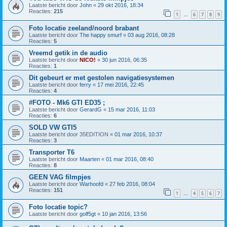
Laatste bericht door
John
«
29 okt 2016, 18:34
Reacties:
215
1
6
7
8
9
…
Foto locatie zeeland/noord brabant
Laatste bericht door
The happy smurf
«
03 aug 2016, 08:28
Reacties:
5
Vreemd getik in de audio
Laatste bericht door
NICO!
«
30 jun 2016, 06:35
Reacties:
1
Dit gebeurt er met gestolen navigatiesystemen
Laatste bericht door
ferry
«
17 mei 2016, 22:45
Reacties:
4
#FOTO - Mk6 GTI ED35 ;
Laatste bericht door
GerardG
«
15 mar 2016, 11:03
Reacties:
6
SOLD VW GTI5
Laatste bericht door
35EDITION
«
01 mar 2016, 10:37
Reacties:
3
Transporter T6
Laatste bericht door
Maarten
«
01 mar 2016, 08:40
Reacties:
8
GEEN VAG filmpjes
Laatste bericht door
Warhoofd
«
27 feb 2016, 08:04
Reacties:
151
1
4
5
6
7
…
Foto locatie topic?
Laatste bericht door
golf5gt
«
10 jan 2016, 13:56