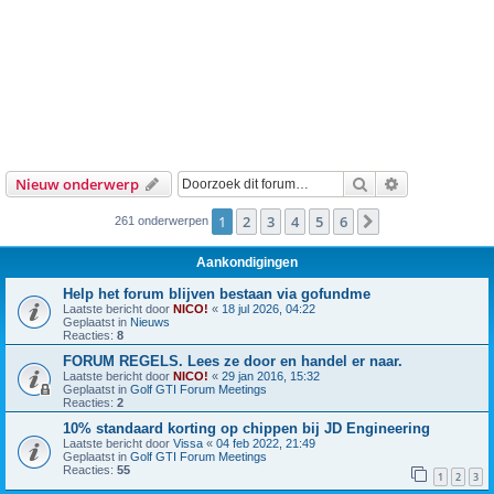
Zoek
Uitgebreid z
Nieuw onderwerp
1
2
3
4
5
6
Volgende
261 onderwerpen
Aankondigingen
Help het forum blijven bestaan via gofundme
Laatste bericht door
NICO!
«
18 jul 2026, 04:22
Geplaatst in
Nieuws
Reacties:
8
FORUM REGELS. Lees ze door en handel er naar.
Laatste bericht door
NICO!
«
29 jan 2016, 15:32
Geplaatst in
Golf GTI Forum Meetings
Reacties:
2
10% standaard korting op chippen bij JD Engineering
Laatste bericht door
Vissa
«
04 feb 2022, 21:49
Geplaatst in
Golf GTI Forum Meetings
Reacties:
55
1
2
3