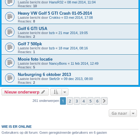
Laatste bericht door
HansR32
«
08 mei 2014, 11:04
Reacties:
10
Heavy VW Golf 5 GTI Crash 01-05-2014
Laatste bericht door
Crokko
«
03 mei 2014, 17:08
Reacties:
8
Golf 6 GTI USA
Laatste bericht door
bzb
«
21 mar 2014, 19:05
Reacties:
2
Golf 7 500pk
Laatste bericht door
bzb
«
18 mar 2014, 08:16
Reacties:
1
Mooie foto locatie
Laatste bericht door
NancyBons
«
11 feb 2014, 12:49
Reacties:
5
Nurburgring 6 oktober 2013
Laatste bericht door
Stefz0r
«
09 dec 2013, 08:00
Reacties:
2
Nieuw onderwerp
1
2
3
4
5
6
Volgende
261 onderwerpen
Ga naar
WIE IS ER ONLINE
Gebruikers op dit forum: Geen geregistreerde gebruikers en 6 gasten