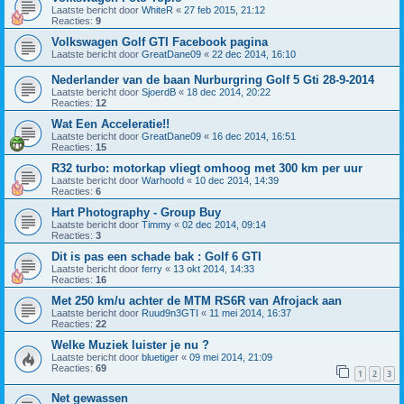
Laatste bericht door
WhiteR
«
27 feb 2015, 21:12
Reacties:
9
Volkswagen Golf GTI Facebook pagina
Laatste bericht door
GreatDane09
«
22 dec 2014, 16:10
Nederlander van de baan Nurburgring Golf 5 Gti 28-9-2014
Laatste bericht door
SjoerdB
«
18 dec 2014, 20:22
Reacties:
12
Wat Een Acceleratie!!
Laatste bericht door
GreatDane09
«
16 dec 2014, 16:51
Reacties:
15
R32 turbo: motorkap vliegt omhoog met 300 km per uur
Laatste bericht door
Warhoofd
«
10 dec 2014, 14:39
Reacties:
6
Hart Photography - Group Buy
Laatste bericht door
Timmy
«
02 dec 2014, 09:14
Reacties:
3
Dit is pas een schade bak : Golf 6 GTI
Laatste bericht door
ferry
«
13 okt 2014, 14:33
Reacties:
16
Met 250 km/u achter de MTM RS6R van Afrojack aan
Laatste bericht door
Ruud9n3GTI
«
11 mei 2014, 16:37
Reacties:
22
Welke Muziek luister je nu ?
Laatste bericht door
bluetiger
«
09 mei 2014, 21:09
Reacties:
69
1
2
3
Net gewassen