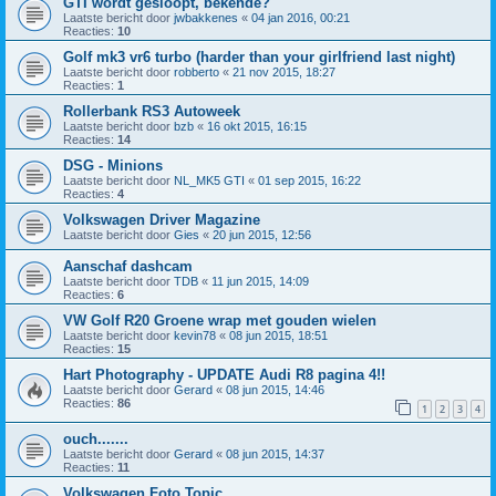
GTI wordt gesloopt, bekende?
Laatste bericht door
jwbakkenes
«
04 jan 2016, 00:21
Reacties:
10
Golf mk3 vr6 turbo (harder than your girlfriend last night)
Laatste bericht door
robberto
«
21 nov 2015, 18:27
Reacties:
1
Rollerbank RS3 Autoweek
Laatste bericht door
bzb
«
16 okt 2015, 16:15
Reacties:
14
DSG - Minions
Laatste bericht door
NL_MK5 GTI
«
01 sep 2015, 16:22
Reacties:
4
Volkswagen Driver Magazine
Laatste bericht door
Gies
«
20 jun 2015, 12:56
Aanschaf dashcam
Laatste bericht door
TDB
«
11 jun 2015, 14:09
Reacties:
6
VW Golf R20 Groene wrap met gouden wielen
Laatste bericht door
kevin78
«
08 jun 2015, 18:51
Reacties:
15
Hart Photography - UPDATE Audi R8 pagina 4!!
Laatste bericht door
Gerard
«
08 jun 2015, 14:46
Reacties:
86
1
2
3
4
ouch.......
Laatste bericht door
Gerard
«
08 jun 2015, 14:37
Reacties:
11
Volkswagen Foto Topic