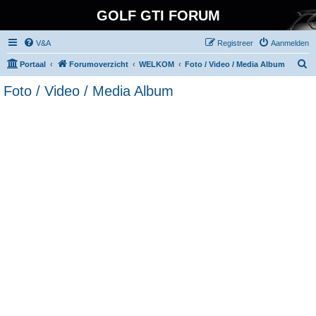
GOLF GTI FORUM
V&A
Registreer
Aanmelden
Z
Portaal
Forumoverzicht
WELKOM
Foto / Video / Media Album
o
Foto / Video / Media Album
e
k