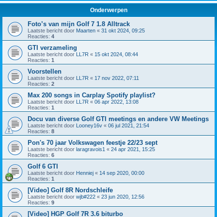
Onderwerpen
Foto’s van mijn Golf 7 1.8 Alltrack
Laatste bericht door
Maarten
«
31 okt 2024, 09:25
Reacties:
4
GTI verzameling
Laatste bericht door
LL7R
«
15 okt 2024, 08:44
Reacties:
1
Voorstellen
Laatste bericht door
LL7R
«
17 nov 2022, 07:11
Reacties:
2
Max 200 songs in Carplay Spotify playlist?
Laatste bericht door
LL7R
«
06 apr 2022, 13:08
Reacties:
1
Docu van diverse Golf GTI meetings en andere VW Meetings
Laatste bericht door
Looney16v
«
06 jul 2021, 21:54
Reacties:
8
Pon's 70 jaar Volkswagen feestje 22/23 sept
Laatste bericht door
laragravois1
«
24 apr 2021, 15:25
Reacties:
6
Golf 6 GTI
Laatste bericht door
Henniej
«
14 sep 2020, 00:00
Reacties:
1
[Video] Golf 8R Nordschleife
Laatste bericht door
wjb#222
«
23 jun 2020, 12:56
Reacties:
9
[Video] HGP Golf 7R 3.6 biturbo