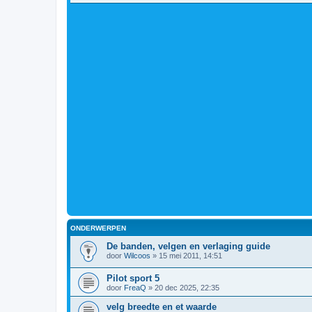
ONDERWERPEN
De banden, velgen en verlaging guide
door
Wilcoos
»
15 mei 2011, 14:51
Pilot sport 5
door
FreaQ
»
20 dec 2025, 22:35
velg breedte en et waarde