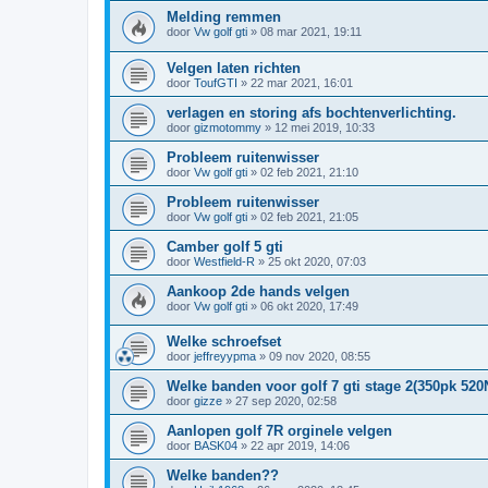
Melding remmen
door
Vw golf gti
»
08 mar 2021, 19:11
Velgen laten richten
door
ToufGTI
»
22 mar 2021, 16:01
verlagen en storing afs bochtenverlichting.
door
gizmotommy
»
12 mei 2019, 10:33
Probleem ruitenwisser
door
Vw golf gti
»
02 feb 2021, 21:10
Probleem ruitenwisser
door
Vw golf gti
»
02 feb 2021, 21:05
Camber golf 5 gti
door
Westfield-R
»
25 okt 2020, 07:03
Aankoop 2de hands velgen
door
Vw golf gti
»
06 okt 2020, 17:49
Welke schroefset
door
jeffreyypma
»
09 nov 2020, 08:55
Welke banden voor golf 7 gti stage 2(350pk 52
door
gizze
»
27 sep 2020, 02:58
Aanlopen golf 7R orginele velgen
door
BASK04
»
22 apr 2019, 14:06
Welke banden??