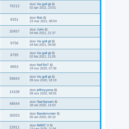
door
Vw golf gti
76212
02 apr 2021, 23:01
door
Bob
8351
23 mar 2021, 08:54
door
John
20457
04 feb 2021, 21:37
door
Vw golf gti
9756
04 feb 2021, 09:58
door
Vw golf gti
8795
02 feb 2021, 21:05
door
NeFReT
8953
24 nov 2020, 07:36
door
Vw golf gti
58843
09 nov 2020, 18:19
door
jeffreyypma
14108
09 nov 2020, 08:55
door
StarSqream
48644
28 okt 2020, 14:03
door
Bandenvreter
30553
05 okt 2020, 00:16
door
MARC V
22811
13 sep 2020, 11:06