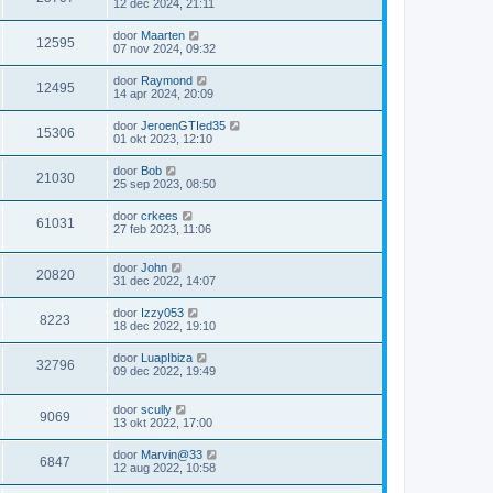
12 dec 2024, 21:11
door
Maarten
12595
07 nov 2024, 09:32
door
Raymond
12495
14 apr 2024, 20:09
door
JeroenGTIed35
15306
01 okt 2023, 12:10
door
Bob
21030
25 sep 2023, 08:50
door
crkees
61031
27 feb 2023, 11:06
door
John
20820
31 dec 2022, 14:07
door
Izzy053
8223
18 dec 2022, 19:10
door
LuapIbiza
32796
09 dec 2022, 19:49
door
scully
9069
13 okt 2022, 17:00
door
Marvin@33
6847
12 aug 2022, 10:58