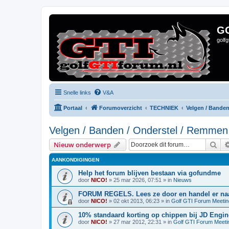
G
golf
Snelle links
V&A
Portaal
Forumoverzicht
TECHNIEK
Velgen / Bande
Velgen / Banden / Onderstel / Remmen
Zoe
Nieuw onderwerp
AANKONDIGINGEN
Help het forum blijven bestaan via gofundme
door
NICO!
»
25 mar 2026, 07:51
» in
Nieuws
FORUM REGELS. Lees ze door en handel er naa
door
NICO!
»
02 okt 2013, 06:23
» in
Golf GTI Forum Meeti
10% standaard korting op chippen bij JD Engin
door
NICO!
»
27 mar 2012, 22:31
» in
Golf GTI Forum Meeti