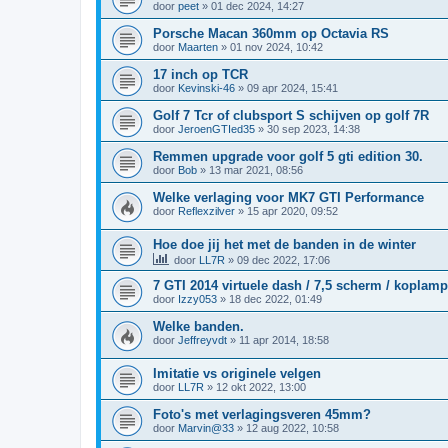
door
peet
»
01 dec 2024, 14:27
Porsche Macan 360mm op Octavia RS
door
Maarten
»
01 nov 2024, 10:42
17 inch op TCR
door
Kevinski-46
»
09 apr 2024, 15:41
Golf 7 Tcr of clubsport S schijven op golf 7R
door
JeroenGTIed35
»
30 sep 2023, 14:38
Remmen upgrade voor golf 5 gti edition 30.
door
Bob
»
13 mar 2021, 08:56
Welke verlaging voor MK7 GTI Performance
door
Reflexzilver
»
15 apr 2020, 09:52
Hoe doe jij het met de banden in de winter
door
LL7R
»
09 dec 2022, 17:06
7 GTI 2014 virtuele dash / 7,5 scherm / koplam
door
Izzy053
»
18 dec 2022, 01:49
Welke banden.
door
Jeffreyvdt
»
11 apr 2014, 18:58
Imitatie vs originele velgen
door
LL7R
»
12 okt 2022, 13:00
Foto's met verlagingsveren 45mm?
door
Marvin@33
»
12 aug 2022, 10:58