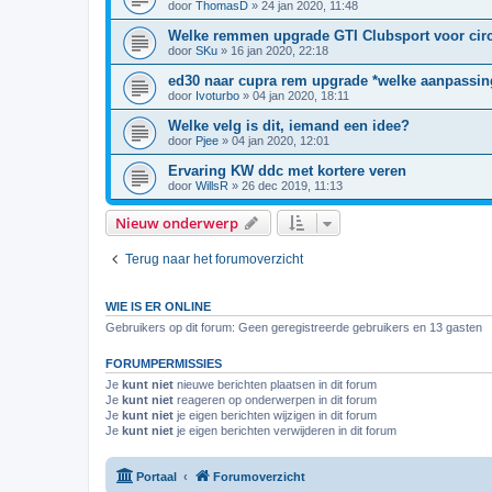
door
ThomasD
»
24 jan 2020, 11:48
Welke remmen upgrade GTI Clubsport voor circ
door
SKu
»
16 jan 2020, 22:18
ed30 naar cupra rem upgrade *welke aanpassin
door
Ivoturbo
»
04 jan 2020, 18:11
Welke velg is dit, iemand een idee?
door
Pjee
»
04 jan 2020, 12:01
Ervaring KW ddc met kortere veren
door
WillsR
»
26 dec 2019, 11:13
Nieuw onderwerp
Terug naar het forumoverzicht
WIE IS ER ONLINE
Gebruikers op dit forum: Geen geregistreerde gebruikers en 13 gasten
FORUMPERMISSIES
Je
kunt niet
nieuwe berichten plaatsen in dit forum
Je
kunt niet
reageren op onderwerpen in dit forum
Je
kunt niet
je eigen berichten wijzigen in dit forum
Je
kunt niet
je eigen berichten verwijderen in dit forum
Portaal
Forumoverzicht