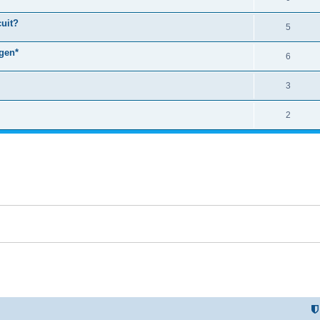
uit?
5
gen*
6
3
2