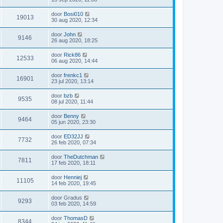
door
Bosi010
19013
30 aug 2020, 12:34
door
John
9146
26 aug 2020, 18:25
door
Rick86
12533
06 aug 2020, 14:44
door
frenkc1
16901
23 jul 2020, 13:14
door
bzb
9535
08 jul 2020, 11:44
door
Benny
9464
05 jun 2020, 23:30
door
ED32JJ
7732
26 feb 2020, 07:34
door
TheDutchman
7811
17 feb 2020, 18:11
door
Henniej
11105
14 feb 2020, 19:45
door
Gradus
9293
03 feb 2020, 14:59
door
ThomasD
8344