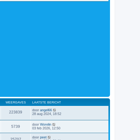
WEERGAVES
LAATSTE BERICHT
door
angel66
223839
28 aug 2024, 18:52
door
Worelin
5739
03 feb 2026, 12:50
door
peet
25707