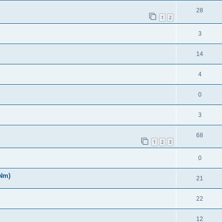
28
1
2
3
14
4
0
3
68
1
2
3
0
0Nm)
21
22
12