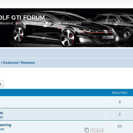
OLF GTI FORUM
gtiforum.nl ; voor ieder type GTI, R en snelle Volkswagens
n / Onderstel / Remmen
k
Uitgebreid zoeken
REACTIES
8
r.
2
ngs
eering
55
ngs
1
2
3