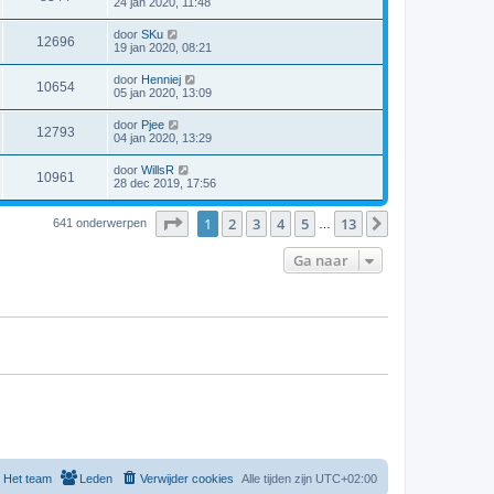
24 jan 2020, 11:48
door
SKu
12696
19 jan 2020, 08:21
door
Henniej
10654
05 jan 2020, 13:09
door
Pjee
12793
04 jan 2020, 13:29
door
WillsR
10961
28 dec 2019, 17:56
Pagina
1
van
13
1
2
3
4
5
13
Volgende
641 onderwerpen
…
Ga naar
Het team
Leden
Verwijder cookies
Alle tijden zijn
UTC+02:00