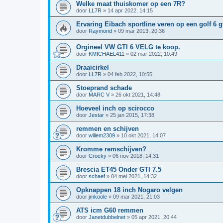
Welke maat thuiskomer op een 7R?
door
LL7R
»
14 apr 2022, 14:15
Ervaring Eibach sportline veren op een golf 6 g
door
Raymond
»
09 mar 2013, 20:36
Orgineel VW GTI 6 VELG te koop.
door
KMICHAEL411
»
02 mar 2022, 10:49
Draaicirkel
door
LL7R
»
04 feb 2022, 10:55
Stoeprand schade
door
MARC V
»
26 okt 2021, 14:48
Hoeveel inch op scirocco
door
Jestar
»
25 jan 2015, 17:38
remmen en schijven
door
willem2309
»
10 okt 2021, 14:07
Kromme remschijven?
door
Crocky
»
06 nov 2018, 14:31
Brescia ET45 Onder GTI 7.5
door
schaef
»
04 mei 2021, 14:32
Opknappen 18 inch Nogaro velgen
door
jmkoole
»
09 mar 2021, 21:03
ATS icm G60 remmen
door
Janetdubbelnet
»
05 apr 2021, 20:44