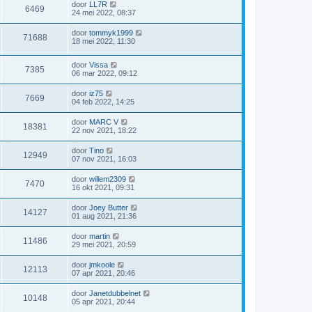
door
LL7R
6469
24 mei 2022, 08:37
door
tommyk1999
71688
18 mei 2022, 11:30
door
Vissa
7385
06 mar 2022, 09:12
door
iz75
7669
04 feb 2022, 14:25
door
MARC V
18381
22 nov 2021, 18:22
door
Tino
12949
07 nov 2021, 16:03
door
willem2309
7470
16 okt 2021, 09:31
door
Joey Butter
14127
01 aug 2021, 21:36
door
martin
11486
29 mei 2021, 20:59
door
jmkoole
12113
07 apr 2021, 20:46
door
Janetdubbelnet
10148
05 apr 2021, 20:44