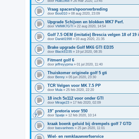
door
Huib1968
»
26 mar 2020, 13:45
Vraag spacers/spoorverbreding
door
Bosi010
»
08 aug 2020, 23:09
Upgrade Schijven en blokken MK7 Perf.
door
VWMK7GTI
»
22 aug 2020, 14:54
Golf 7.5 OEM (imitatie) Brescia velgen 18 of 19
door
Daniël1998
»
03 aug 2020, 21:35
Brake upgrade Golf MK6 GTI ED35
door
BlackED35
»
19 jul 2020, 08:35
Fitment golf 6
door
jeffreyypma
»
01 jul 2020, 11:40
Thuiskomer originele golf 5 gti
door
Benny
»
05 jun 2020, 23:30
TCR Velgen voor MK 7.5 PP
door
Mula
»
25 feb 2020, 22:20
18 inch 5x112 voor onder GTI
door
Mirage23
»
17 feb 2020, 02:09
19" pretoria voor 550
door
Spatje
»
12 feb 2020, 10:14
kraak boenk geluid bij drempels golf 7 GTD
door
basvanhees
»
25 jan 2020, 11:01
Wiel- en remklauwverfservice