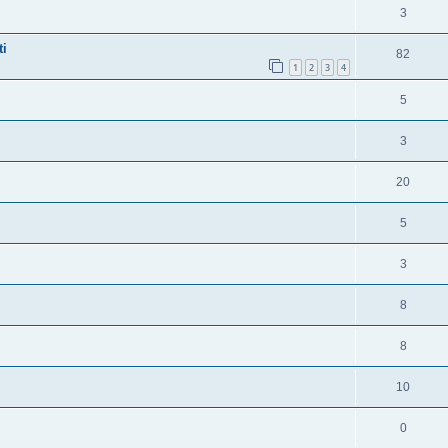
3
ti
82
1
2
3
4
5
3
20
5
3
8
8
10
0