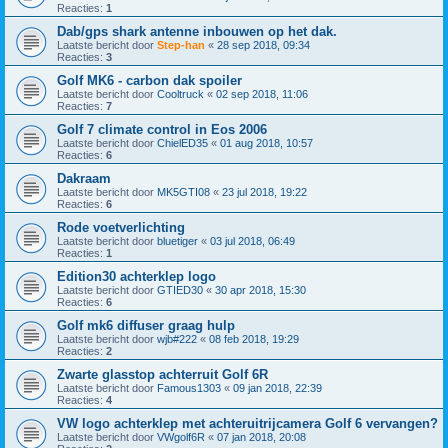
Reacties:
1
Dab/gps shark antenne inbouwen op het dak.
Laatste bericht door
Step-han
«
28 sep 2018, 09:34
Reacties:
3
Golf MK6 - carbon dak spoiler
Laatste bericht door
Cooltruck
«
02 sep 2018, 11:06
Reacties:
7
Golf 7 climate control in Eos 2006
Laatste bericht door
ChielED35
«
01 aug 2018, 10:57
Reacties:
6
Dakraam
Laatste bericht door
MK5GTI08
«
23 jul 2018, 19:22
Reacties:
6
Rode voetverlichting
Laatste bericht door
bluetiger
«
03 jul 2018, 06:49
Reacties:
1
Edition30 achterklep logo
Laatste bericht door
GTIED30
«
30 apr 2018, 15:30
Reacties:
6
Golf mk6 diffuser graag hulp
Laatste bericht door
wjb#222
«
08 feb 2018, 19:29
Reacties:
2
Zwarte glasstop achterruit Golf 6R
Laatste bericht door
Famous1303
«
09 jan 2018, 22:39
Reacties:
4
VW logo achterklep met achteruitrijcamera Golf 6 vervangen?
Laatste bericht door
VWgolf6R
«
07 jan 2018, 20:08