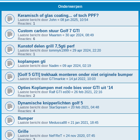
Onderwerpen
Keramisch of glas coating... of toch PPF?
Laatste bericht door
John
«
08 jun 2025, 10:54
Reacties:
1
Custom carbon stuur Golf 7 GTI
Laatste bericht door
Maarten
«
30 apr 2024, 08:49
Reacties:
6
Kunstof delen grill 7,5gti perf
Laatste bericht door
tommyk1999
«
29 apr 2024, 22:20
Reacties:
1
koplampen gti
Laatste bericht door
Nadim
«
09 apr 2024, 02:19
[Golf 5 GTI] trekhaak monteren onder niet originele bumper
Laatste bericht door
GTImarkie
«
14 jul 2022, 10:03
Opties Koplampen met rode bies voor GTI uit ‘14
Laatste bericht door
Ralf GTI ed30
«
26 feb 2021, 22:16
Reacties:
2
Dynamische knipperlichten golf 5
Laatste bericht door
StarSqream
«
20 feb 2021, 04:48
Reacties:
4
Bumper
Laatste bericht door
Medussa88
«
21 jan 2021, 18:45
Grille
Laatste bericht door
NeFReT
«
24 nov 2020, 07:45
Reacties:
3