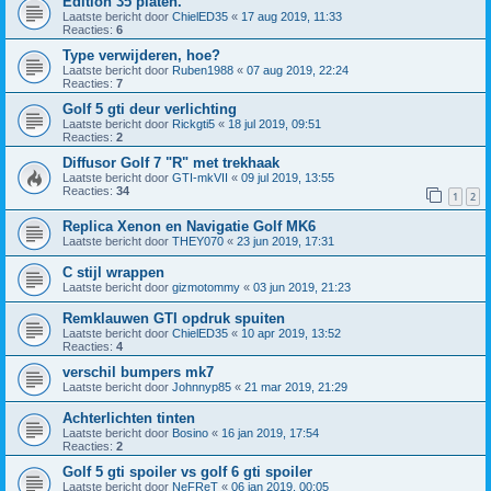
Edition 35 platen.
Laatste bericht door
ChielED35
«
17 aug 2019, 11:33
Reacties:
6
Type verwijderen, hoe?
Laatste bericht door
Ruben1988
«
07 aug 2019, 22:24
Reacties:
7
Golf 5 gti deur verlichting
Laatste bericht door
Rickgti5
«
18 jul 2019, 09:51
Reacties:
2
Diffusor Golf 7 "R" met trekhaak
Laatste bericht door
GTI-mkVII
«
09 jul 2019, 13:55
Reacties:
34
1
2
Replica Xenon en Navigatie Golf MK6
Laatste bericht door
THEY070
«
23 jun 2019, 17:31
C stijl wrappen
Laatste bericht door
gizmotommy
«
03 jun 2019, 21:23
Remklauwen GTI opdruk spuiten
Laatste bericht door
ChielED35
«
10 apr 2019, 13:52
Reacties:
4
verschil bumpers mk7
Laatste bericht door
Johnnyp85
«
21 mar 2019, 21:29
Achterlichten tinten
Laatste bericht door
Bosino
«
16 jan 2019, 17:54
Reacties:
2
Golf 5 gti spoiler vs golf 6 gti spoiler
Laatste bericht door
NeFReT
«
06 jan 2019, 00:05