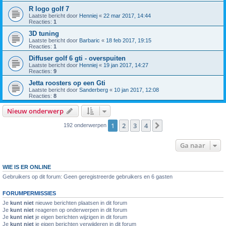
R logo golf 7
Laatste bericht door
Henniej
«
22 mar 2017, 14:44
Reacties:
1
3D tuning
Laatste bericht door
Barbaric
«
18 feb 2017, 19:15
Reacties:
1
Diffuser golf 6 gti - overspuiten
Laatste bericht door
Henniej
«
19 jan 2017, 14:27
Reacties:
9
Jetta roosters op een Gti
Laatste bericht door
Sanderberg
«
10 jan 2017, 12:08
Reacties:
8
Nieuw onderwerp
1
2
3
4
Volgende
192 onderwerpen
Ga naar
WIE IS ER ONLINE
Gebruikers op dit forum: Geen geregistreerde gebruikers en 6 gasten
FORUMPERMISSIES
Je
kunt niet
nieuwe berichten plaatsen in dit forum
Je
kunt niet
reageren op onderwerpen in dit forum
Je
kunt niet
je eigen berichten wijzigen in dit forum
Je
kunt niet
je eigen berichten verwijderen in dit forum