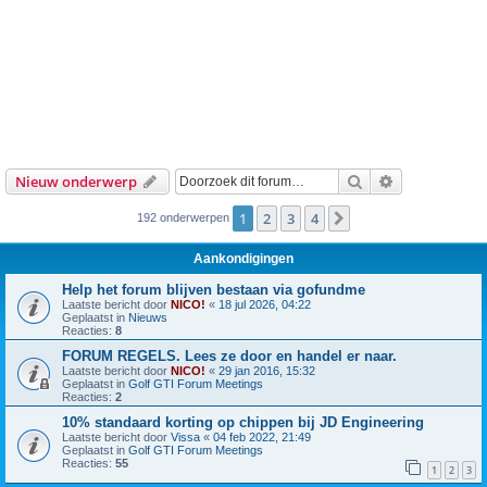
Zoek
Uitgebreid z
Nieuw onderwerp
1
2
3
4
Volgende
192 onderwerpen
Aankondigingen
Help het forum blijven bestaan via gofundme
Laatste bericht door
NICO!
«
18 jul 2026, 04:22
Geplaatst in
Nieuws
Reacties:
8
FORUM REGELS. Lees ze door en handel er naar.
Laatste bericht door
NICO!
«
29 jan 2016, 15:32
Geplaatst in
Golf GTI Forum Meetings
Reacties:
2
10% standaard korting op chippen bij JD Engineering
Laatste bericht door
Vissa
«
04 feb 2022, 21:49
Geplaatst in
Golf GTI Forum Meetings
Reacties:
55
1
2
3