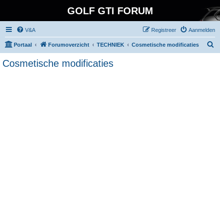
GOLF GTI FORUM
V&A
Registreer
Aanmelden
Z
Portaal
Forumoverzicht
TECHNIEK
Cosmetische modificaties
o
Cosmetische modificaties
e
k