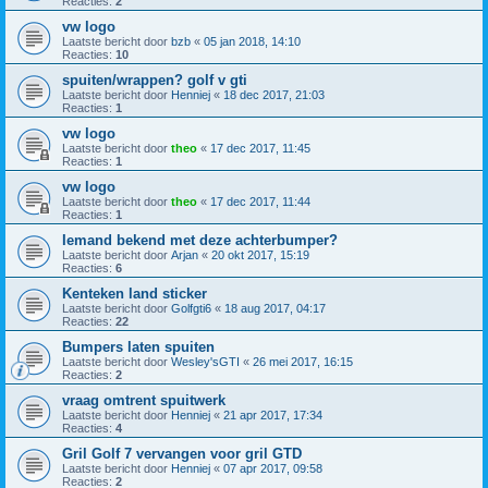
Reacties:
2
vw logo
Laatste bericht door
bzb
«
05 jan 2018, 14:10
Reacties:
10
spuiten/wrappen? golf v gti
Laatste bericht door
Henniej
«
18 dec 2017, 21:03
Reacties:
1
vw logo
Laatste bericht door
theo
«
17 dec 2017, 11:45
Reacties:
1
vw logo
Laatste bericht door
theo
«
17 dec 2017, 11:44
Reacties:
1
Iemand bekend met deze achterbumper?
Laatste bericht door
Arjan
«
20 okt 2017, 15:19
Reacties:
6
Kenteken land sticker
Laatste bericht door
Golfgti6
«
18 aug 2017, 04:17
Reacties:
22
Bumpers laten spuiten
Laatste bericht door
Wesley'sGTI
«
26 mei 2017, 16:15
Reacties:
2
vraag omtrent spuitwerk
Laatste bericht door
Henniej
«
21 apr 2017, 17:34
Reacties:
4
Gril Golf 7 vervangen voor gril GTD
Laatste bericht door
Henniej
«
07 apr 2017, 09:58
Reacties:
2