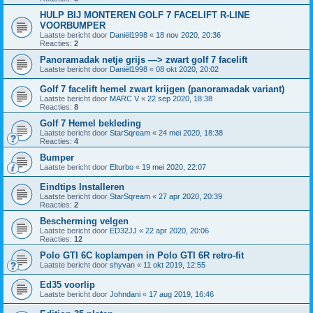
HULP BIJ MONTEREN GOLF 7 FACELIFT R-LINE
VOORBUMPER
Laatste bericht door
Daniël1998
«
18 nov 2020, 20:36
Reacties:
2
Panoramadak netje grijs —> zwart golf 7 facelift
Laatste bericht door
Daniël1998
«
08 okt 2020, 20:02
Golf 7 facelift hemel zwart krijgen (panoramadak variant)
Laatste bericht door
MARC V
«
22 sep 2020, 18:38
Reacties:
8
Golf 7 Hemel bekleding
Laatste bericht door
StarSqream
«
24 mei 2020, 18:38
Reacties:
4
Bumper
Laatste bericht door
Elturbo
«
19 mei 2020, 22:07
Eindtips Installeren
Laatste bericht door
StarSqream
«
27 apr 2020, 20:39
Reacties:
2
Bescherming velgen
Laatste bericht door
ED32JJ
«
22 apr 2020, 20:06
Reacties:
12
Polo GTI 6C koplampen in Polo GTI 6R retro-fit
Laatste bericht door
shyvan
«
11 okt 2019, 12:55
Ed35 voorlip
Laatste bericht door
Johndani
«
17 aug 2019, 16:46