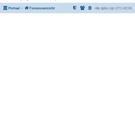
Portaal
Forumoverzicht
Alle tijden zijn
UTC+02:00