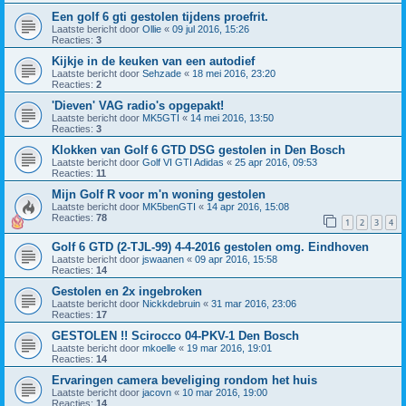
Een golf 6 gti gestolen tijdens proefrit.
Laatste bericht door
Ollie
«
09 jul 2016, 15:26
Reacties:
3
Kijkje in de keuken van een autodief
Laatste bericht door
Sehzade
«
18 mei 2016, 23:20
Reacties:
2
'Dieven' VAG radio's opgepakt!
Laatste bericht door
MK5GTI
«
14 mei 2016, 13:50
Reacties:
3
Klokken van Golf 6 GTD DSG gestolen in Den Bosch
Laatste bericht door
Golf VI GTI Adidas
«
25 apr 2016, 09:53
Reacties:
11
Mijn Golf R voor m'n woning gestolen
Laatste bericht door
MK5benGTI
«
14 apr 2016, 15:08
Reacties:
78
1
2
3
4
Golf 6 GTD (2-TJL-99) 4-4-2016 gestolen omg. Eindhoven
Laatste bericht door
jswaanen
«
09 apr 2016, 15:58
Reacties:
14
Gestolen en 2x ingebroken
Laatste bericht door
Nickkdebruin
«
31 mar 2016, 23:06
Reacties:
17
GESTOLEN !! Scirocco 04-PKV-1 Den Bosch
Laatste bericht door
mkoelle
«
19 mar 2016, 19:01
Reacties:
14
Ervaringen camera beveliging rondom het huis
Laatste bericht door
jacovn
«
10 mar 2016, 19:00
Reacties:
14