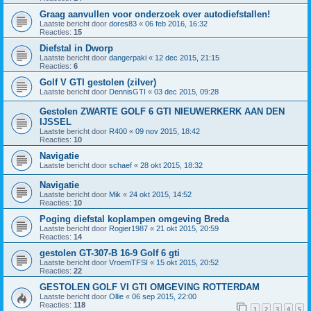
Graag aanvullen voor onderzoek over autodiefstallen!
Laatste bericht door
dores83
«
06 feb 2016, 16:32
Reacties:
15
Diefstal in Dworp
Laatste bericht door
dangerpaki
«
12 dec 2015, 21:15
Reacties:
6
Golf V GTI gestolen (zilver)
Laatste bericht door
DennisGTI
«
03 dec 2015, 09:28
Gestolen ZWARTE GOLF 6 GTI NIEUWERKERK AAN DEN
IJSSEL
Laatste bericht door
R400
«
09 nov 2015, 18:42
Reacties:
10
Navigatie
Laatste bericht door
schaef
«
28 okt 2015, 18:32
Navigatie
Laatste bericht door
Mik
«
24 okt 2015, 14:52
Reacties:
10
Poging diefstal koplampen omgeving Breda
Laatste bericht door
Rogier1987
«
21 okt 2015, 20:59
Reacties:
14
gestolen GT-307-B 16-9 Golf 6 gti
Laatste bericht door
VroemTFSI
«
15 okt 2015, 20:52
Reacties:
22
GESTOLEN GOLF VI GTI OMGEVING ROTTERDAM
Laatste bericht door
Ollie
«
06 sep 2015, 22:00
Reacties:
118
1
2
3
4
5