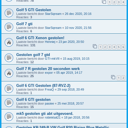
Reacties:
78
1
2
3
4
Golf 5 GTI Gestolen
Laatste bericht door
StarSqream
«
26 dec 2020, 20:16
Reacties:
3
Golf 7 gti
Laatste bericht door
StarSqream
«
10 nov 2020, 21:56
Reacties:
6
Golf 6 GTI Xenon gestolen!
Laatste bericht door
Henniej
«
23 jan 2020, 20:50
Reacties:
131
1
2
3
4
5
6
Gestolen golf 7 gtd
Laatste bericht door
GTI-mkVII
«
15 aug 2019, 10:15
Reacties:
12
Golf 7 R gestolen 20 seconden werk
Laatste bericht door
expor
«
05 apr 2019, 14:17
Reacties:
25
1
2
Golf 6 GTI Gestolen (87-RVZ-2)
Laatste bericht door
FreaQ
«
29 sep 2018, 20:49
Reacties:
1
Golf 6 GTI gestolen
Laatste bericht door
pasiee
«
25 mei 2018, 20:57
Reacties:
15
mk5 gestolen gti abt uitgevoerd.
Laatste bericht door
robinkluit21
«
18 jan 2018, 20:56
Reacties:
1
Gestolen KR-249-B VW Golf R20 Rising Blue Metallic