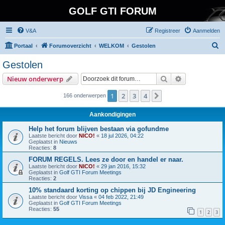
GOLF GTI FORUM
V&A
Registreer
Aanmelden
Z
Portaal
Forumoverzicht
WELKOM
Gestolen
o
Gestolen
e
Zoek
Uitgebreid z
Nieuw onderwerp
k
1
2
3
4
Volgende
166 onderwerpen
Aankondigingen
Help het forum blijven bestaan via gofundme
Laatste bericht door
NICO!
«
18 jul 2026, 04:22
Geplaatst in
Nieuws
Reacties:
8
FORUM REGELS. Lees ze door en handel er naar.
Laatste bericht door
NICO!
«
29 jan 2016, 15:32
Geplaatst in
Golf GTI Forum Meetings
Reacties:
2
10% standaard korting op chippen bij JD Engineering
Laatste bericht door
Vissa
«
04 feb 2022, 21:49
Geplaatst in
Golf GTI Forum Meetings
Reacties:
55
1
2
3