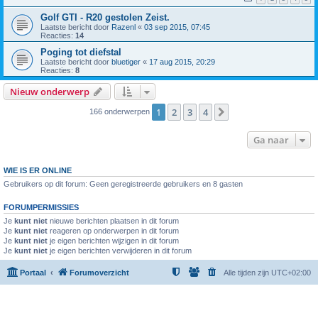
Golf GTI - R20 gestolen Zeist.
Laatste bericht door
Razenl
«
03 sep 2015, 07:45
Reacties:
14
Poging tot diefstal
Laatste bericht door
bluetiger
«
17 aug 2015, 20:29
Reacties:
8
Nieuw onderwerp
1
2
3
4
Volgende
166 onderwerpen
Ga naar
WIE IS ER ONLINE
Gebruikers op dit forum: Geen geregistreerde gebruikers en 8 gasten
FORUMPERMISSIES
Je
kunt niet
nieuwe berichten plaatsen in dit forum
Je
kunt niet
reageren op onderwerpen in dit forum
Je
kunt niet
je eigen berichten wijzigen in dit forum
Je
kunt niet
je eigen berichten verwijderen in dit forum
Portaal
Forumoverzicht
Alle tijden zijn
UTC+02:00