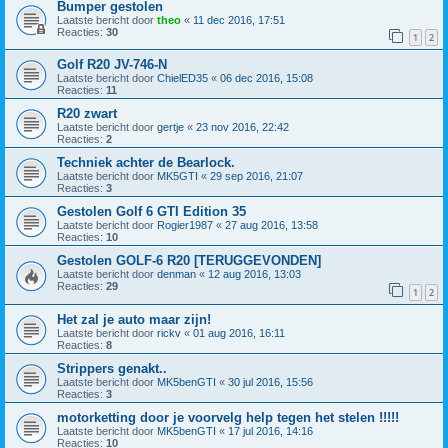
Bumper gestolen
Laatste bericht door
theo
«
11 dec 2016, 17:51
Reacties:
30
1
2
Golf R20 JV-746-N
Laatste bericht door
ChielED35
«
06 dec 2016, 15:08
Reacties:
11
R20 zwart
Laatste bericht door
gertje
«
23 nov 2016, 22:42
Reacties:
2
Techniek achter de Bearlock.
Laatste bericht door
MK5GTI
«
29 sep 2016, 21:07
Reacties:
3
Gestolen Golf 6 GTI Edition 35
Laatste bericht door
Rogier1987
«
27 aug 2016, 13:58
Reacties:
10
Gestolen GOLF-6 R20 [TERUGGEVONDEN]
Laatste bericht door
denman
«
12 aug 2016, 13:03
Reacties:
29
1
2
Het zal je auto maar zijn!
Laatste bericht door
rickv
«
01 aug 2016, 16:11
Reacties:
8
Strippers genakt..
Laatste bericht door
MK5benGTI
«
30 jul 2016, 15:56
Reacties:
3
motorketting door je voorvelg help tegen het stelen !!!!!
Laatste bericht door
MK5benGTI
«
17 jul 2016, 14:16
Reacties:
10