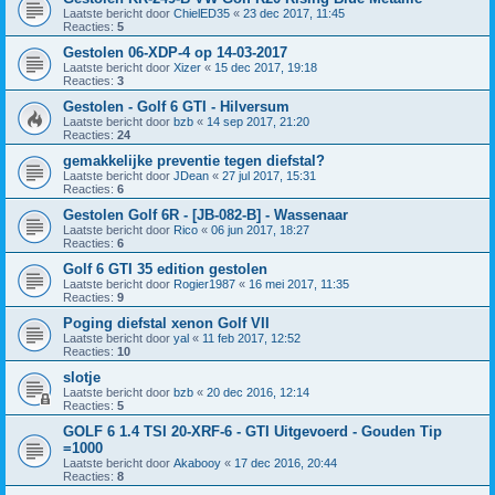
Laatste bericht door
ChielED35
«
23 dec 2017, 11:45
Reacties:
5
Gestolen 06-XDP-4 op 14-03-2017
Laatste bericht door
Xizer
«
15 dec 2017, 19:18
Reacties:
3
Gestolen - Golf 6 GTI - Hilversum
Laatste bericht door
bzb
«
14 sep 2017, 21:20
Reacties:
24
gemakkelijke preventie tegen diefstal?
Laatste bericht door
JDean
«
27 jul 2017, 15:31
Reacties:
6
Gestolen Golf 6R - [JB-082-B] - Wassenaar
Laatste bericht door
Rico
«
06 jun 2017, 18:27
Reacties:
6
Golf 6 GTI 35 edition gestolen
Laatste bericht door
Rogier1987
«
16 mei 2017, 11:35
Reacties:
9
Poging diefstal xenon Golf VII
Laatste bericht door
yal
«
11 feb 2017, 12:52
Reacties:
10
slotje
Laatste bericht door
bzb
«
20 dec 2016, 12:14
Reacties:
5
GOLF 6 1.4 TSI 20-XRF-6 - GTI Uitgevoerd - Gouden Tip
=1000
Laatste bericht door
Akabooy
«
17 dec 2016, 20:44
Reacties:
8