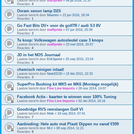
Laatste bericht door
staffpride
«
06 jul 2016, 21:57
Reacties:
4
Osram xenon lamp D2S
Laatste bericht door
Maarten
«
22 jun 2016, 18:34
Reacties:
1
Go Fast Bits DV+ voor de golf7R / audi S3 8V
Laatste bericht door
staffpride
«
07 jun 2016, 20:39
Reacties:
3
Te koop: Volkswagen autosleutel case 3 knops
Laatste bericht door
staffpride
«
23 mei 2016, 20:07
Reacties:
4
JD in het NOS Journaal
Laatste bericht door
ErikSpeed
«
25 sep 2015, 23:24
Reacties:
5
chemisch reinigen inlaat!
Laatste bericht door
NielsED30
«
15 feb 2015, 22:33
Reacties:
3
SuperPro Bushing kit MK5 en MK6 (Montage mogelijk)
Laatste bericht door
Fine Line Imports
«
26 nov 2014, 14:07
Facebook Actie - kaarten te winnen voor 100% Tuning
Laatste bericht door
Fine Line Imports
«
02 okt 2014, 16:16
Goodridge RVS remslangen Golf VI
Laatste bericht door
Meik
«
19 sep 2014, 07:41
Reacties:
7
Aanbieding: Hele auto mat Plasti Dippen nu vanaf €599
Laatste bericht door
MrJ
«
08 sep 2014, 11:21
Reacties:
9