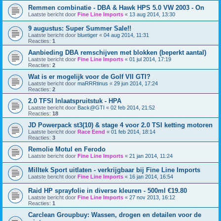
Remmen combinatie - DBA & Hawk HPS 5.0 VW 2003 - On
Laatste bericht door
Fine Line Imports
«
13 aug 2014, 13:30
9 augustus: Super Summer Sale!!
Laatste bericht door
bluetiger
«
04 aug 2014, 11:31
Reacties:
1
Aanbieding DBA remschijven met blokken (beperkt aantal)
Laatste bericht door
Fine Line Imports
«
01 jul 2014, 17:19
Reacties:
2
Wat is er mogelijk voor de Golf VII GTI?
Laatste bericht door
maRRRtinus
«
29 jun 2014, 17:24
Reacties:
2
2.0 TFSI Inlaatspruitstuk - HPA
Laatste bericht door
Back@GTI
«
02 feb 2014, 21:52
Reacties:
18
JD Powerpack st3(10) & stage 4 voor 2.0 TSI ketting motoren
Laatste bericht door
Race Eend
«
01 feb 2014, 18:14
Reacties:
3
Remolie Motul en Ferodo
Laatste bericht door
Fine Line Imports
«
21 jan 2014, 11:24
Milltek Sport uitlaten - verkrijgbaar bij Fine Line Imports
Laatste bericht door
Fine Line Imports
«
16 jan 2014, 16:54
Raid HP sprayfolie in diverse kleuren - 500ml €19.80
Laatste bericht door
Fine Line Imports
«
27 nov 2013, 16:12
Reacties:
1
Carclean Groupbuy: Wassen, drogen en detailen voor de