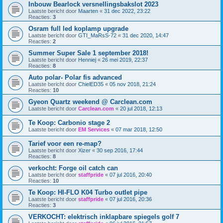
Inbouw Bearlock versnellingsbakslot 2023
Laatste bericht door
Maarten
«
31 dec 2022, 23:22
Reacties:
3
Osram full led koplamp upgrade
Laatste bericht door
GTI_MaRsS-72
«
31 dec 2020, 14:47
Reacties:
2
Summer Super Sale 1 september 2018!
Laatste bericht door
Henniej
«
26 mei 2019, 22:37
Reacties:
8
Auto polar- Polar fis advanced
Laatste bericht door
ChielED35
«
05 nov 2018, 21:24
Reacties:
10
Gyeon Quartz weekend @ Carclean.com
Laatste bericht door
Carclean.com
«
20 jul 2018, 12:13
Te Koop: Carbonio stage 2
Laatste bericht door
EM Services
«
07 mar 2018, 12:50
Tarief voor een re-map?
Laatste bericht door
Xizer
«
30 sep 2016, 17:44
Reacties:
8
verkocht: Forge oil catch can
Laatste bericht door
staffpride
«
07 jul 2016, 20:40
Reacties:
10
Te Koop: HI-FLO K04 Turbo outlet pipe
Laatste bericht door
staffpride
«
07 jul 2016, 20:36
Reacties:
3
VERKOCHT: elektrisch inklapbare spiegels golf 7