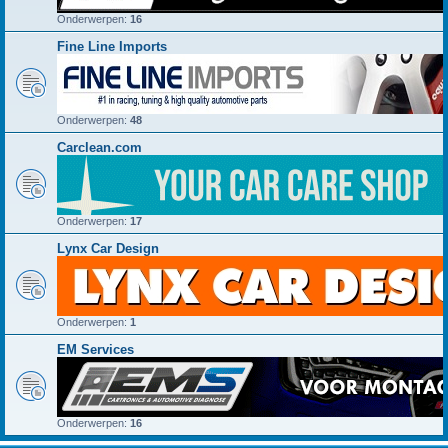
Onderwerpen:
16
Fine Line Imports
Onderwerpen:
48
Carclean.com
Onderwerpen:
17
Lynx Car Design
Onderwerpen:
1
EM Services
Onderwerpen:
16