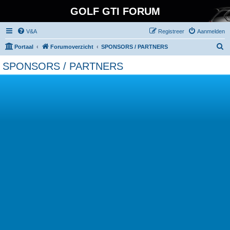
GOLF GTI FORUM
V&A
Registreer
Aanmelden
Z
Portaal
Forumoverzicht
SPONSORS / PARTNERS
o
SPONSORS / PARTNERS
e
k