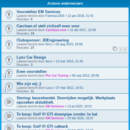
Actieve onderwerpen
Voorstellen EM Services
Laatste bericht door
Famous1303
«
12 jan 2018, 21:41
Reacties:
6
Carclean.nl stelt zichzelf even voor
Laatste bericht door
Carclean.com
«
11 okt 2017, 13:39
Reacties:
24
Clubsponsor: JDEngineering
Laatste bericht door
ferry
«
03 aug 2015, 16:56
Reacties:
27
1
2
Lynx Car Design
Laatste bericht door
ferry
«
13 mar 2015, 21:45
Reacties:
3
Even voorstellen
Laatste bericht door
Pro Car Tuning
«
06 sep 2012, 00:08
Wie zijn wij ;)
Laatste bericht door
Luca
«
27 mar 2012, 16:51
Reacties:
11
Storing: keuzehendel. Doorrijden mogelijk. Werkplaats
opzoeken alstublieft.
Laatste bericht door
EM Services
«
13 jul 2025, 16:01
Te koop: Golf VI GTI downpipe zonder 1e kat
Laatste bericht door
EM Services
«
23 feb 2025, 18:07
Te koop: Golf VI GTI catback