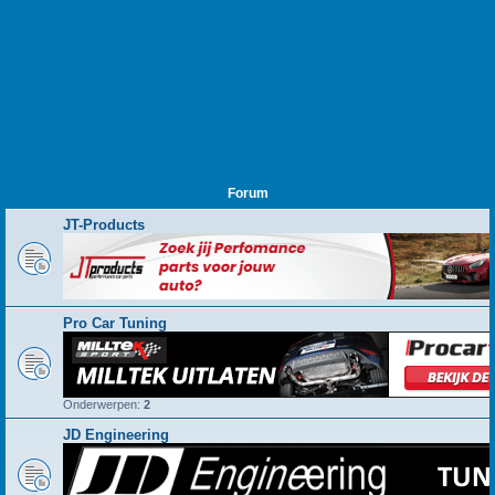
Forum
JT-Products
Pro Car Tuning
Onderwerpen:
2
JD Engineering