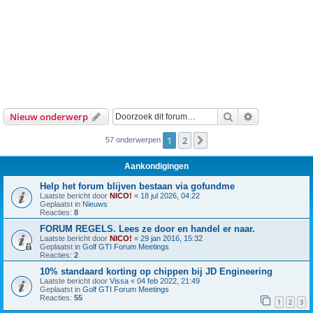
Zoek
Uitgebreid z
Nieuw onderwerp
1
2
Volgende
57 onderwerpen
Aankondigingen
Help het forum blijven bestaan via gofundme
Laatste bericht door
NICO!
«
18 jul 2026, 04:22
Geplaatst in
Nieuws
Reacties:
8
FORUM REGELS. Lees ze door en handel er naar.
Laatste bericht door
NICO!
«
29 jan 2016, 15:32
Geplaatst in
Golf GTI Forum Meetings
Reacties:
2
10% standaard korting op chippen bij JD Engineering
Laatste bericht door
Vissa
«
04 feb 2022, 21:49
Geplaatst in
Golf GTI Forum Meetings
Reacties:
55
1
2
3