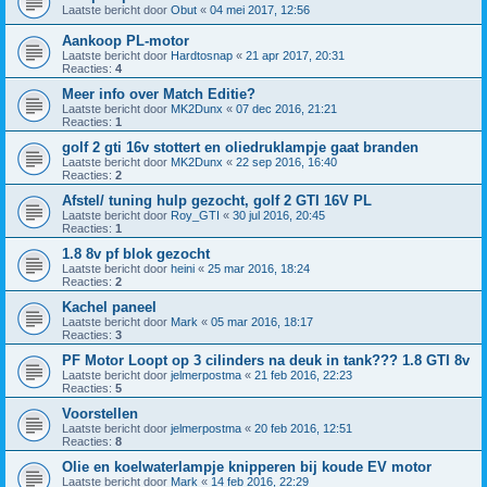
Laatste bericht door
Obut
«
04 mei 2017, 12:56
Aankoop PL-motor
Laatste bericht door
Hardtosnap
«
21 apr 2017, 20:31
Reacties:
4
Meer info over Match Editie?
Laatste bericht door
MK2Dunx
«
07 dec 2016, 21:21
Reacties:
1
golf 2 gti 16v stottert en oliedruklampje gaat branden
Laatste bericht door
MK2Dunx
«
22 sep 2016, 16:40
Reacties:
2
Afstel/ tuning hulp gezocht, golf 2 GTI 16V PL
Laatste bericht door
Roy_GTI
«
30 jul 2016, 20:45
Reacties:
1
1.8 8v pf blok gezocht
Laatste bericht door
heini
«
25 mar 2016, 18:24
Reacties:
2
Kachel paneel
Laatste bericht door
Mark
«
05 mar 2016, 18:17
Reacties:
3
PF Motor Loopt op 3 cilinders na deuk in tank??? 1.8 GTI 8v
Laatste bericht door
jelmerpostma
«
21 feb 2016, 22:23
Reacties:
5
Voorstellen
Laatste bericht door
jelmerpostma
«
20 feb 2016, 12:51
Reacties:
8
Olie en koelwaterlampje knipperen bij koude EV motor
Laatste bericht door
Mark
«
14 feb 2016, 22:29