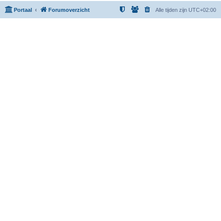
Portaal
Forumoverzicht
Alle tijden zijn
UTC+02:00