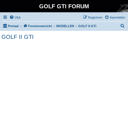
GOLF GTI FORUM
V&A
Registreer
Aanmelden
Z
Portaal
Forumoverzicht
MODELLEN
GOLF II GTI
o
GOLF II GTI
e
k