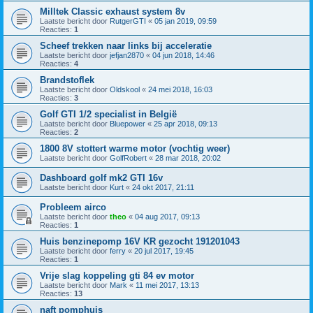
Milltek Classic exhaust system 8v
Laatste bericht door
RutgerGTI
«
05 jan 2019, 09:59
Reacties:
1
Scheef trekken naar links bij acceleratie
Laatste bericht door
jefjan2870
«
04 jun 2018, 14:46
Reacties:
4
Brandstoflek
Laatste bericht door
Oldskool
«
24 mei 2018, 16:03
Reacties:
3
Golf GTI 1/2 specialist in België
Laatste bericht door
Bluepower
«
25 apr 2018, 09:13
Reacties:
2
1800 8V stottert warme motor (vochtig weer)
Laatste bericht door
GolfRobert
«
28 mar 2018, 20:02
Dashboard golf mk2 GTI 16v
Laatste bericht door
Kurt
«
24 okt 2017, 21:11
Probleem airco
Laatste bericht door
theo
«
04 aug 2017, 09:13
Reacties:
1
Huis benzinepomp 16V KR gezocht 191201043
Laatste bericht door
ferry
«
20 jul 2017, 19:45
Reacties:
1
Vrije slag koppeling gti 84 ev motor
Laatste bericht door
Mark
«
11 mei 2017, 13:13
Reacties:
13
naft pomphuis