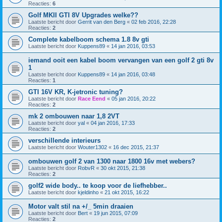
Reacties:
6
Golf MKII GTI 8V Upgrades welke??
Laatste bericht door
Gerrit van den Berg
«
02 feb 2016, 22:28
Reacties:
2
Complete kabelboom schema 1.8 8v gti
Laatste bericht door
Kuppens89
«
14 jan 2016, 03:53
iemand ooit een kabel boom vervangen van een golf 2 gti 8v
1
Laatste bericht door
Kuppens89
«
14 jan 2016, 03:48
Reacties:
1
GTI 16V KR, K-jetronic tuning?
Laatste bericht door
Race Eend
«
05 jan 2016, 20:22
Reacties:
2
mk 2 ombouwen naar 1,8 2VT
Laatste bericht door
yal
«
04 jan 2016, 17:33
Reacties:
2
verschillende interieurs
Laatste bericht door
Wouter1302
«
16 dec 2015, 21:37
ombouwen golf 2 van 1300 naar 1800 16v met webers?
Laatste bericht door
RobvR
«
30 okt 2015, 21:38
Reacties:
2
golf2 wide body.. te koop voor de liefhebber..
Laatste bericht door
kjeldinho
«
21 okt 2015, 16:22
Motor valt stil na +/_ 5min draaien
Laatste bericht door
Bert
«
19 jun 2015, 07:09
Reacties:
2