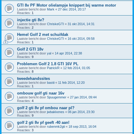
GTI 8v PF Motor olielampje knippert bij warme motor
Laatste bericht door
Mark
«
27 dec 2014, 20:17
Reacties:
1
injectie gti 8v?
Laatste bericht door
ChriskeGTI
«
31 okt 2014, 14:31
Reacties:
2
Hemel Golf 2 met schuifdak
Laatste bericht door
ChriskeGTI
«
16 okt 2014, 09:58
Reacties:
1
Golf 2 GTI 18v
Laatste bericht door
yal
«
14 apr 2014, 22:38
Reacties:
9
Problemen Golf 2 1.8 GTI 16V PL
Laatste bericht door
PatrickR
«
12 feb 2014, 01:05
Reacties:
8
tweedehandssites
Laatste bericht door
bastii
«
11 feb 2014, 12:20
Reacties:
1
ombouw golf gti naar 16v
Laatste bericht door
Spuugemmer
«
27 jan 2014, 09:44
Reacties:
4
golf 2 gti 8v pf ombou naar pl?
Laatste bericht door
jwbakkenes
«
06 jan 2014, 23:30
Reacties:
9
golf 2 gti 8v pf geeft -40 aan!
Laatste bericht door
rubenmk2gti
«
18 sep 2013, 16:04
Reacties:
3