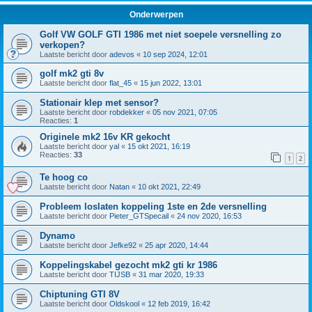
Onderwerpen
Golf VW GOLF GTI 1986 met niet soepele versnelling zo
verkopen?
Laatste bericht door
adevos
«
10 sep 2024, 12:01
golf mk2 gti 8v
Laatste bericht door
flat_45
«
15 jun 2022, 13:01
Stationair klep met sensor?
Laatste bericht door
robdekker
«
05 nov 2021, 07:05
Reacties:
1
Originele mk2 16v KR gekocht
Laatste bericht door
yal
«
15 okt 2021, 16:19
Reacties:
33
1
2
Te hoog co
Laatste bericht door
Natan
«
10 okt 2021, 22:49
Probleem loslaten koppeling 1ste en 2de versnelling
Laatste bericht door
Pieter_GTSpecail
«
24 nov 2020, 16:53
Dynamo
Laatste bericht door
Jefke92
«
25 apr 2020, 14:44
Koppelingskabel gezocht mk2 gti kr 1986
Laatste bericht door
TIJSB
«
31 mar 2020, 19:33
Chiptuning GTI 8V
Laatste bericht door
Oldskool
«
12 feb 2019, 16:42