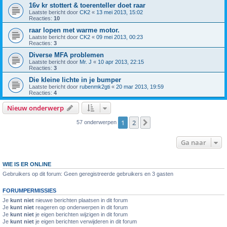
16v kr stottert & toerenteller doet raar
Laatste bericht door
CK2
«
13 mei 2013, 15:02
Reacties:
10
raar lopen met warme motor.
Laatste bericht door
CK2
«
09 mei 2013, 00:23
Reacties:
3
Diverse MFA problemen
Laatste bericht door
Mr. J
«
10 apr 2013, 22:15
Reacties:
3
Die kleine lichte in je bumper
Laatste bericht door
rubenmk2gti
«
20 mar 2013, 19:59
Reacties:
4
Nieuw onderwerp
1
2
Volgende
57 onderwerpen
Ga naar
WIE IS ER ONLINE
Gebruikers op dit forum: Geen geregistreerde gebruikers en 3 gasten
FORUMPERMISSIES
Je
kunt niet
nieuwe berichten plaatsen in dit forum
Je
kunt niet
reageren op onderwerpen in dit forum
Je
kunt niet
je eigen berichten wijzigen in dit forum
Je
kunt niet
je eigen berichten verwijderen in dit forum