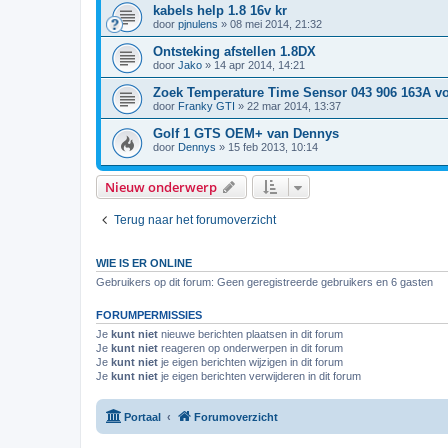
kabels help 1.8 16v kr
door
pjnulens
»
08 mei 2014, 21:32
Ontsteking afstellen 1.8DX
door
Jako
»
14 apr 2014, 14:21
Zoek Temperature Time Sensor 043 906 163A v
door
Franky GTI
»
22 mar 2014, 13:37
Golf 1 GTS OEM+ van Dennys
door
Dennys
»
15 feb 2013, 10:14
Nieuw onderwerp
Terug naar het forumoverzicht
WIE IS ER ONLINE
Gebruikers op dit forum: Geen geregistreerde gebruikers en 6 gasten
FORUMPERMISSIES
Je
kunt niet
nieuwe berichten plaatsen in dit forum
Je
kunt niet
reageren op onderwerpen in dit forum
Je
kunt niet
je eigen berichten wijzigen in dit forum
Je
kunt niet
je eigen berichten verwijderen in dit forum
Portaal
Forumoverzicht