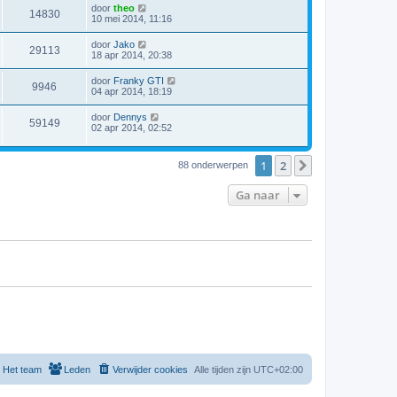
door
theo
14830
10 mei 2014, 11:16
door
Jako
29113
18 apr 2014, 20:38
door
Franky GTI
9946
04 apr 2014, 18:19
door
Dennys
59149
02 apr 2014, 02:52
1
2
Volgende
88 onderwerpen
Ga naar
Het team
Leden
Verwijder cookies
Alle tijden zijn
UTC+02:00