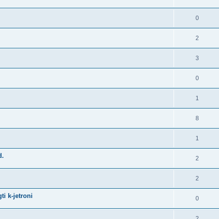
0
2
3
0
1
8
1
d.
2
2
i k-jetroni
0
2