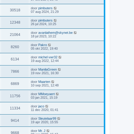
door
pimbuters
30518
07 aug 2024, 21:29
door
pimbuters
12348
26 jul 2024, 10:25
door
avanlathem@skynet.be
21064
18 jul 2023, 10:22
door
Pakro
8260
05 okt 2022, 19:40
door
michel vwr32
6134
19 aug 2022, 12:44
door
ManilaGreen
7866
19 nov 2021, 16:30
door
Maarten
6869
10 sep 2021, 12:48
door
MMoeyaert
11756
03 jan 2021, 15:19
door
jaco
11334
11 dec 2020, 01:41
door
Sleutelaar99
9414
19 apr 2020, 15:55
door
Mr. J
9668