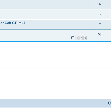
6
17
oor Golf GTI mk1
2
57
1
2
3