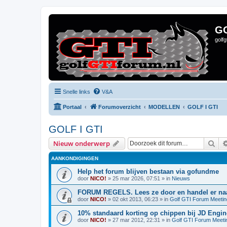
G
golf
Snelle links
V&A
Portaal
Forumoverzicht
MODELLEN
GOLF I GTI
GOLF I GTI
Zoe
Nieuw onderwerp
AANKONDIGINGEN
Help het forum blijven bestaan via gofundme
door
NICO!
»
25 mar 2026, 07:51
» in
Nieuws
FORUM REGELS. Lees ze door en handel er naa
door
NICO!
»
02 okt 2013, 06:23
» in
Golf GTI Forum Meeti
10% standaard korting op chippen bij JD Engin
door
NICO!
»
27 mar 2012, 22:31
» in
Golf GTI Forum Meeti