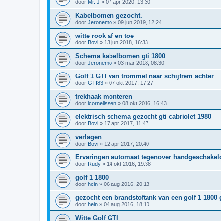
door
Mr. J
»
07 apr 2020, 13:30
Kabelbomen gezocht.
door
Jeronemo
»
09 jun 2019, 12:24
witte rook af en toe
door
Bovi
»
13 jun 2018, 16:33
Schema kabelbomen gti 1800
door
Jeronemo
»
03 mar 2018, 08:30
Golf 1 GTI van trommel naar schijfrem achter
door
GTI83
»
07 okt 2017, 17:27
trekhaak monteren
door
lcornelissen
»
08 okt 2016, 16:43
elektrisch schema gezocht gti cabriolet 1980
door
Bovi
»
17 apr 2017, 11:47
verlagen
door
Bovi
»
12 apr 2017, 20:40
Ervaringen automaat tegenover handgeschakel
door
Rudy
»
14 okt 2016, 19:38
golf 1 1800
door
hein
»
06 aug 2016, 20:13
gezocht een brandstoftank van een golf 1 1800 gt
door
hein
»
04 aug 2016, 18:10
Witte Golf GTI