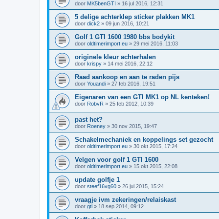
door
MK5benGTI
»
16 jul 2016, 12:31
5 delige achterklep sticker plakken MK1
door
dick2
»
09 jun 2016, 10:21
Golf 1 GTI 1600 1980 bbs bodykit
door
oldtimerimport.eu
»
29 mei 2016, 11:03
originele kleur achterhalen
door
krispy
»
14 mei 2016, 22:12
Raad aankoop en aan te raden pijs
door
Youandi
»
27 feb 2016, 19:51
Eigenaren van een GTI MK1 op NL kenteken!
door
RobvR
»
25 feb 2012, 10:39
past het?
door
Roeney
»
30 nov 2015, 19:47
Schakelmechaniek en koppelings set gezocht
door
oldtimerimport.eu
»
30 okt 2015, 17:24
Velgen voor golf 1 GTI 1600
door
oldtimerimport.eu
»
15 okt 2015, 22:08
update golfje 1
door
steef16vg60
»
26 jul 2015, 15:24
vraagje ivm zekeringen/relaiskast
door
gti
»
18 sep 2014, 09:12