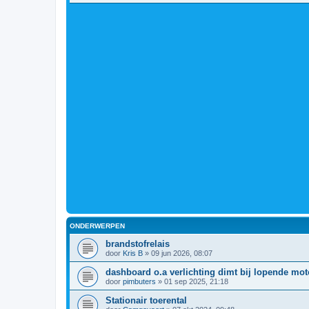
ONDERWERPEN
brandstofrelais
door
Kris B
»
09 jun 2026, 08:07
dashboard o.a verlichting dimt bij lopende mot
door
pimbuters
»
01 sep 2025, 21:18
Stationair toerental