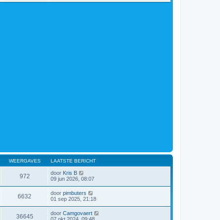
WEERGAVES
LAATSTE BERICHT
door
Kris B
972
09 jun 2026, 08:07
door
pimbuters
6632
01 sep 2025, 21:18
door
Camgovaert
36645
07 okt 2024, 09:48