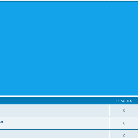
REACTIES
0
or
0
0