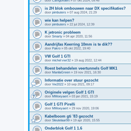
door
Camgovaert
»
07 okt 2024, 09:48
is 2H blok ombouwen naar DX specifikaties?
door
pimbuters
»
07 aug 2024, 21:29
wie kan helpen?
door
pimbuters
»
22 jul 2024, 12:39
K jetronic probleem
door
Smarty
»
04 apr 2020, 11:56
Aandrijfas Keerring 10mm is te dik??
door
Pakro
»
05 okt 2022, 19:40
VW Golf 1 GTI
door
michel vwr32
»
19 aug 2022, 12:44
Roest behandelen veertunnels Golf MK1
door
ManilaGreen
»
19 nov 2021, 16:30
Informatie over stuur gezocht
door
Vw2022
»
10 sep 2021, 09:17
Originele velgen Golf 1 GTI
door
MMoeyaert
»
03 jan 2021, 15:19
Golf 1 GTI Pirelli
door
MMoeyaert
»
29 nov 2020, 19:06
Kabelboom gti '83 gezocht
door
Sleutelaar99
»
19 apr 2020, 15:55
Onderblok Golf 1 1.6