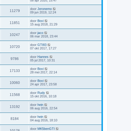
08 apr 2020, 15:47
door
Jeronemo
11279
09 jun 2019, 12:24
door
Bovi
11851
15 aug 2018, 21:29
door
jaco
10247
06 mar 2018, 23:44
door
GTI83
10720
07 okt 2017, 17:27
door
Hannes
9786
05 jul 2017, 10:31
door
Bovi
17133
28 mei 2017, 22:14
door
Bovi
10060
24 apr 2017, 23:58
door
Rudy
11568
15 okt 2016, 10:18
door
hein
13192
06 aug 2016, 22:54
door
hein
8184
04 aug 2016, 18:10
door
MK5benGTI
10176