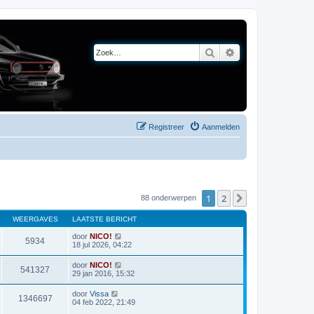
Zoek
Uitgebreid zoeken
Registreer
Aanmelden
1
2
Volgende
88 onderwerpen
WEERGAVES
LAATSTE BERICHT
door
NICO!
5934
18 jul 2026, 04:22
door
NICO!
541327
29 jan 2016, 15:32
door
Vissa
1346697
04 feb 2022, 21:49