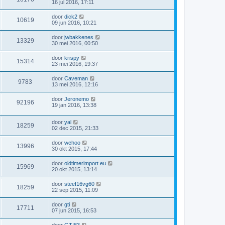
16 jul 2016, 17:11
door
dick2
10619
09 jun 2016, 10:21
door
jwbakkenes
13329
30 mei 2016, 00:50
door
krispy
15314
23 mei 2016, 19:37
door
Caveman
9783
13 mei 2016, 12:16
door
Jeronemo
92196
19 jan 2016, 13:38
door
yal
18259
02 dec 2015, 21:33
door
wehoo
13996
30 okt 2015, 17:44
door
oldtimerimport.eu
15969
20 okt 2015, 13:14
door
steef16vg60
18259
22 sep 2015, 11:09
door
gti
17711
07 jun 2015, 16:53