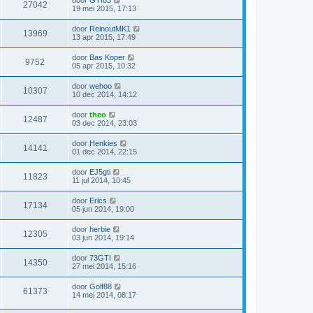
door
GTI83
27042
19 mei 2015, 17:13
door
ReinoutMK1
13969
13 apr 2015, 17:49
door
Bas Koper
9752
05 apr 2015, 10:32
door
wehoo
10307
10 dec 2014, 14:12
door
theo
12487
03 dec 2014, 23:03
door
Henkies
14141
01 dec 2014, 22:15
door
EJ5gti
11823
11 jul 2014, 10:45
door
Erics
17134
05 jun 2014, 19:00
door
herbie
12305
03 jun 2014, 19:14
door
73GTI
14350
27 mei 2014, 15:16
door
Golf88
61373
14 mei 2014, 08:17