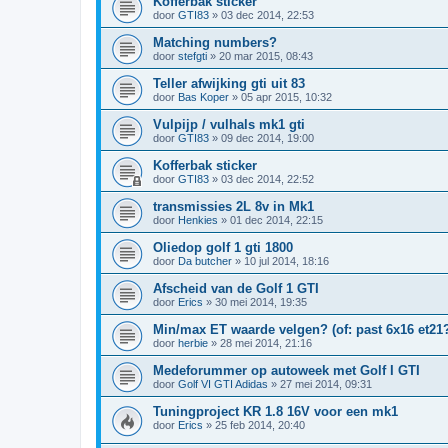
Kofferbak sticker
door
GTI83
»
03 dec 2014, 22:53
Matching numbers?
door
stefgti
»
20 mar 2015, 08:43
Teller afwijking gti uit 83
door
Bas Koper
»
05 apr 2015, 10:32
Vulpijp / vulhals mk1 gti
door
GTI83
»
09 dec 2014, 19:00
Kofferbak sticker
door
GTI83
»
03 dec 2014, 22:52
transmissies 2L 8v in Mk1
door
Henkies
»
01 dec 2014, 22:15
Oliedop golf 1 gti 1800
door
Da butcher
»
10 jul 2014, 18:16
Afscheid van de Golf 1 GTI
door
Erics
»
30 mei 2014, 19:35
Min/max ET waarde velgen? (of: past 6x16 et21
door
herbie
»
28 mei 2014, 21:16
Medeforummer op autoweek met Golf I GTI
door
Golf VI GTI Adidas
»
27 mei 2014, 09:31
Tuningproject KR 1.8 16V voor een mk1
door
Erics
»
25 feb 2014, 20:40