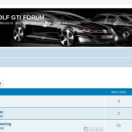
OLF GTI FORUM
gtiforum.nl ; voor ieder type GTI, R en snelle Volkswagens
k
Uitgebreid zoeken
REACTIES
8
r.
2
ngs
eering
55
ngs
1
2
3