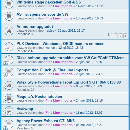
Whiteline stage pakketten Golf 4/5/6
Laatste bericht door
Fine Line Imports
«
14 dec 2012, 11:12
AST suspension voor de VW
Laatste bericht door
Fine Line Imports
«
13 sep 2012, 10:59
Animo remupgrade?
Laatste bericht door
rabies
«
25 aug 2012, 21:17
Reacties:
59
1
2
3
PLX Devices - Wideband, OBDII readers en meer
Laatste bericht door
wehoo
«
12 jul 2012, 18:42
Reacties:
4
Dikke bolt-on upgrade turbokits voor VW Golf/Golf GTI/Jetta
Laatste bericht door
Fine Line Imports
«
29 jun 2012, 15:25
Competition Clutch @ Fine line Imports
Laatste bericht door
Fine Line Imports
«
20 jun 2012, 12:47
Votex Style Polyurethane Front Lip Golf 5 GTI 06/- €159,00
Laatste bericht door
Fine Line Imports
«
05 jun 2012, 15:09
Reacties:
24
Mequiar's Poetsmiddelen
Laatste bericht door
Fine Line Imports
«
24 mei 2012, 19:18
Heatwrap
Laatste bericht door
Fine Line Imports
«
11 mei 2012, 12:07
Agency Power Exhaust GTI MK6
Laatste bericht door
Fine Line Imports
«
04 mei 2012, 16:27
Reacties:
6