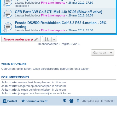
Laatste bericht door
Fine Line Imports
«
26 mar 2012, 17:50
Reacties:
4
GFB Parts VW Golf GTI Mk4 1.8t 97-06 (Blow off valve)
Laatste bericht door
Fine Line Imports
«
26 mar 2012, 16:58
Ferodo DS2500 Remblokken Golf 3.2 R32 4-motion - 25%
korting
Laatste bericht door
Fine Line Imports
«
26 mar 2012, 15:50
Nieuw onderwerp
48 onderwerpen • Pagina
1
van
1
Ga naar
WIE IS ER ONLINE
Gebruikers op dit forum: Geen geregistreerde gebruikers en 3 gasten
FORUMPERMISSIES
Je
kunt niet
nieuwe berichten plaatsen in dit forum
Je
kunt niet
reageren op onderwerpen in dit forum
Je
kunt niet
je eigen berichten wijzigen in dit forum
Je
kunt niet
je eigen berichten verwijderen in dit forum
Portaal
Forumoverzicht
Alle tijden zijn
UTC+02:00