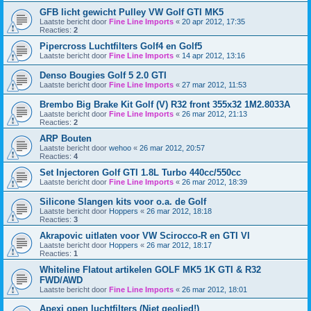
GFB licht gewicht Pulley VW Golf GTI MK5
Laatste bericht door
Fine Line Imports
«
20 apr 2012, 17:35
Reacties:
2
Pipercross Luchtfilters Golf4 en Golf5
Laatste bericht door
Fine Line Imports
«
14 apr 2012, 13:16
Denso Bougies Golf 5 2.0 GTI
Laatste bericht door
Fine Line Imports
«
27 mar 2012, 11:53
Brembo Big Brake Kit Golf (V) R32 front 355x32 1M2.8033A
Laatste bericht door
Fine Line Imports
«
26 mar 2012, 21:13
Reacties:
2
ARP Bouten
Laatste bericht door
wehoo
«
26 mar 2012, 20:57
Reacties:
4
Set Injectoren Golf GTI 1.8L Turbo 440cc/550cc
Laatste bericht door
Fine Line Imports
«
26 mar 2012, 18:39
Silicone Slangen kits voor o.a. de Golf
Laatste bericht door
Hoppers
«
26 mar 2012, 18:18
Reacties:
3
Akrapovic uitlaten voor VW Scirocco-R en GTI VI
Laatste bericht door
Hoppers
«
26 mar 2012, 18:17
Reacties:
1
Whiteline Flatout artikelen GOLF MK5 1K GTI & R32
FWD/AWD
Laatste bericht door
Fine Line Imports
«
26 mar 2012, 18:01
Apexi open luchtfilters (Niet geolied!)