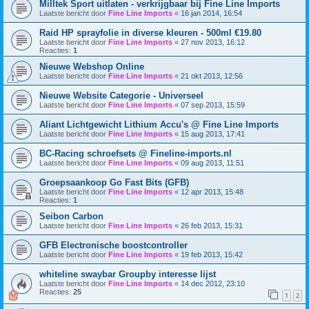
Milltek Sport uitlaten - verkrijgbaar bij Fine Line Imports
Laatste bericht door
Fine Line Imports
«
16 jan 2014, 16:54
Raid HP sprayfolie in diverse kleuren - 500ml €19.80
Laatste bericht door
Fine Line Imports
«
27 nov 2013, 16:12
Reacties:
1
Nieuwe Webshop Online
Laatste bericht door
Fine Line Imports
«
21 okt 2013, 12:56
Nieuwe Website Categorie - Universeel
Laatste bericht door
Fine Line Imports
«
07 sep 2013, 15:59
Aliant Lichtgewicht Lithium Accu's @ Fine Line Imports
Laatste bericht door
Fine Line Imports
«
15 aug 2013, 17:41
BC-Racing schroefsets @ Fineline-imports.nl
Laatste bericht door
Fine Line Imports
«
09 aug 2013, 11:51
Groepsaankoop Go Fast Bits (GFB)
Laatste bericht door
Fine Line Imports
«
12 apr 2013, 15:48
Reacties:
1
Seibon Carbon
Laatste bericht door
Fine Line Imports
«
26 feb 2013, 15:31
GFB Electronische boostcontroller
Laatste bericht door
Fine Line Imports
«
19 feb 2013, 15:42
whiteline swaybar Groupby interesse lijst
Laatste bericht door
Fine Line Imports
«
14 dec 2012, 23:10
Reacties:
25
1
2