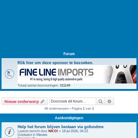
Forum
Klik hier om deze sponsor te bezoeken.
Totaal aantal doorsturingen:
311149
Zoek
Uitgebreid z
Nieuw onderwerp
48 onderwerpen • Pagina
1
van
1
Aankondigingen
Help het forum blijven bestaan via gofundme
Laatste bericht door
NICO!
«
18 jul 2026, 04:22
Geplaatst in
Nieuws