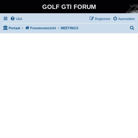
GOLF GTI FORUM
V&A
Registreer
Aanmelden
Z
Portaal
Forumoverzicht
MEETINGS
o
e
k