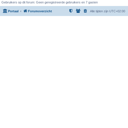
Gebruikers op dit forum: Geen geregistreerde gebruikers en 7 gasten
Portaal
Forumoverzicht
Alle tijden zijn
UTC+02:00