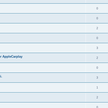
0
0
2
0
3
er AppleCarplay
2
0
i.
3
1
2
0