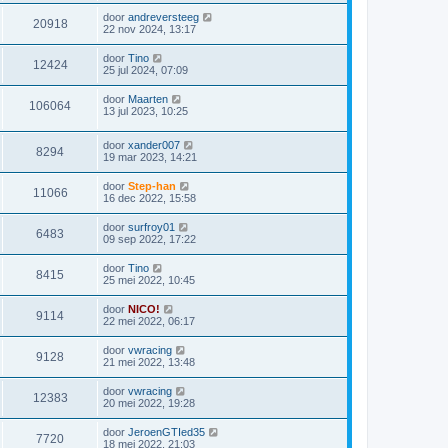
door
andreversteeg
20918
22 nov 2024, 13:17
door
Tino
12424
25 jul 2024, 07:09
door
Maarten
106064
13 jul 2023, 10:25
door
xander007
8294
19 mar 2023, 14:21
door
Step-han
11066
16 dec 2022, 15:58
door
surfroy01
6483
09 sep 2022, 17:22
door
Tino
8415
25 mei 2022, 10:45
door
NICO!
9114
22 mei 2022, 06:17
door
vwracing
9128
21 mei 2022, 13:48
door
vwracing
12383
20 mei 2022, 19:28
door
JeroenGTIed35
7720
18 mei 2022, 21:03