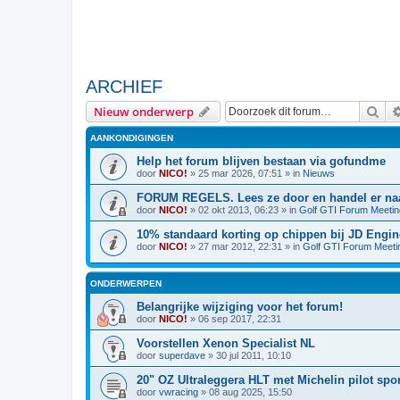
ARCHIEF
Zoe
Nieuw onderwerp
AANKONDIGINGEN
Help het forum blijven bestaan via gofundme
door
NICO!
»
25 mar 2026, 07:51
» in
Nieuws
FORUM REGELS. Lees ze door en handel er naa
door
NICO!
»
02 okt 2013, 06:23
» in
Golf GTI Forum Meeti
10% standaard korting op chippen bij JD Engin
door
NICO!
»
27 mar 2012, 22:31
» in
Golf GTI Forum Meeti
ONDERWERPEN
Belangrijke wijziging voor het forum!
door
NICO!
»
06 sep 2017, 22:31
Voorstellen Xenon Specialist NL
door
superdave
»
30 jul 2011, 10:10
20" OZ Ultraleggera HLT met Michelin pilot s
door
vwracing
»
08 aug 2025, 15:50