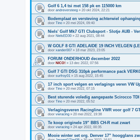
Golf 6 1,4 tsi met 158 pk en 115000 km
door
andreversteeg
»
20 okt 2024, 22:21
Bodemplaat en versteving achterwiel ophangin
door
Tino
»
20 mei 2024, 09:40
Niels' Golf Mk7 GTI Clubsport - Slotje AUB - Ve
door
NielsED30
»
22 aug 2021, 08:44
W GOLF 8 GTI ADELAIDE 19 INCH VELGEN (L
door
xander007
»
18 mar 2023, 23:05
FORUM ONDERHOUD december 2022
door
NICO!
»
13 dec 2022, 07:56
Golf 7 GTI DSG 310pk performance pack VER
door
surfroy01
»
15 aug 2022, 15:45
17 inch sport velgen en verlagings veren VW Up 
door
Tino
»
20 mei 2022, 07:15
Best sturende voledig aangepaste Scirocco TDI
door
Tino
»
20 mei 2022, 05:52
Verlagingsveren Racingline VWR voor golf 7 GT
door
vwracing
»
20 mei 2022, 19:38
Te koop originele 19” BBS CH-R mat zwart
door
vwracing
»
24 apr 2022, 00:35
Mooie winter set org. Denver 17” hoogglans zwa
door
JeroenGTIed35
»
30 apr 2022, 16:51