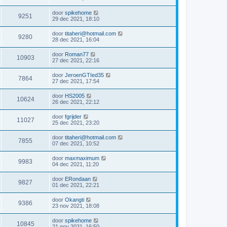
door
spikehome
9251
29 dec 2021, 18:10
door
titaheri@hotmail.com
9280
28 dec 2021, 16:04
door
Roman77
10903
27 dec 2021, 22:16
door
JeroenGTIed35
7864
27 dec 2021, 17:54
door
HS2005
10624
26 dec 2021, 22:12
door
fgrijder
11027
25 dec 2021, 23:20
door
titaheri@hotmail.com
7855
07 dec 2021, 10:52
door
maxmaximum
9983
04 dec 2021, 11:20
door
ERondaan
9827
01 dec 2021, 22:21
door
Okangti
9386
23 nov 2021, 18:08
door
spikehome
10845
21 nov 2021, 16:50