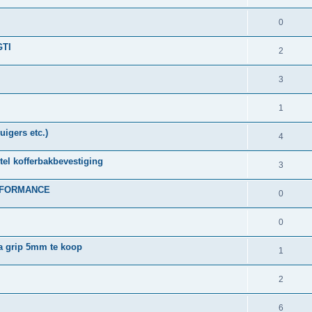
0
GTI
2
3
1
uigers etc.)
4
tel kofferbakbevestiging
3
ERFORMANCE
0
0
a grip 5mm te koop
1
2
6