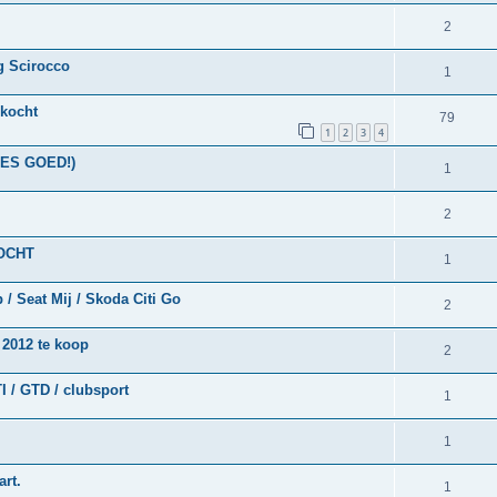
2
g Scirocco
1
rkocht
79
1
2
3
4
EES GOED!)
1
2
KOCHT
1
/ Seat Mij / Skoda Citi Go
2
 2012 te koop
2
I / GTD / clubsport
1
1
rt.
1