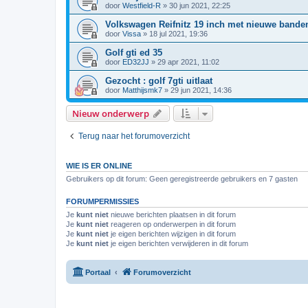
door
Westfield-R
»
30 jun 2021, 22:25
Volkswagen Reifnitz 19 inch met nieuwe bande
door
Vissa
»
18 jul 2021, 19:36
Golf gti ed 35
door
ED32JJ
»
29 apr 2021, 11:02
Gezocht : golf 7gti uitlaat
door
Matthijsmk7
»
29 jun 2021, 14:36
Nieuw onderwerp
Terug naar het forumoverzicht
WIE IS ER ONLINE
Gebruikers op dit forum: Geen geregistreerde gebruikers en 7 gasten
FORUMPERMISSIES
Je
kunt niet
nieuwe berichten plaatsen in dit forum
Je
kunt niet
reageren op onderwerpen in dit forum
Je
kunt niet
je eigen berichten wijzigen in dit forum
Je
kunt niet
je eigen berichten verwijderen in dit forum
Portaal
Forumoverzicht