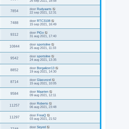
26 sep 2021, 18:58
door
Rudyaarts
7854
22 sep 2021, 12:31
door
RTC3108
7488
15 sep 2021, 16:49
door
PiGo
9312
31 aug 2021, 17:40
door
sportsline
10844
25 aug 2021, 11:33
door
sportsline
9542
24 aug 2021, 13:35
door
Borgalizer13
8852
19 aug 2021, 14:30
door
Glasvezel
8714
15 aug 2021, 10:05
door
Maarten
9584
09 aug 2021, 12:11
door
Roberto
11257
06 aug 2021, 23:48
door
FreaQ
11297
03 aug 2021, 21:52
door
Seyed