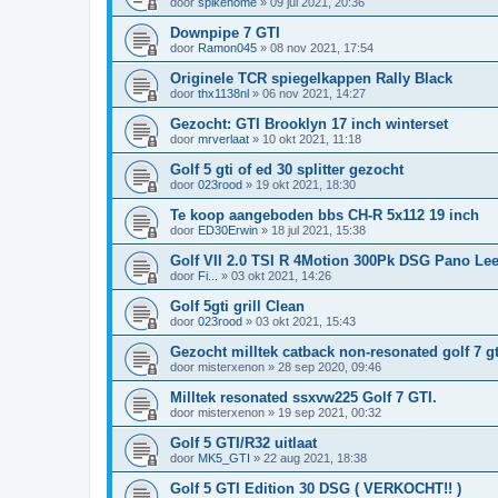
door
spikehome
»
09 jul 2021, 20:36
Downpipe 7 GTI
door
Ramon045
»
08 nov 2021, 17:54
Originele TCR spiegelkappen Rally Black
door
thx1138nl
»
06 nov 2021, 14:27
Gezocht: GTI Brooklyn 17 inch winterset
door
mrverlaat
»
10 okt 2021, 11:18
Golf 5 gti of ed 30 splitter gezocht
door
023rood
»
19 okt 2021, 18:30
Te koop aangeboden bbs CH-R 5x112 19 inch
door
ED30Erwin
»
18 jul 2021, 15:38
Golf VII 2.0 TSI R 4Motion 300Pk DSG Pano Le
door
Fi...
»
03 okt 2021, 14:26
Golf 5gti grill Clean
door
023rood
»
03 okt 2021, 15:43
Gezocht milltek catback non-resonated golf 7 gt
door
misterxenon
»
28 sep 2020, 09:46
Milltek resonated ssxvw225 Golf 7 GTI.
door
misterxenon
»
19 sep 2021, 00:32
Golf 5 GTI/R32 uitlaat
door
MK5_GTI
»
22 aug 2021, 18:38
Golf 5 GTI Edition 30 DSG ( VERKOCHT!! )