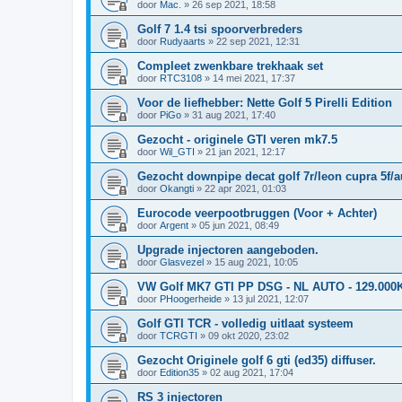
door
Mac.
»
26 sep 2021, 18:58
Golf 7 1.4 tsi spoorverbreders
door
Rudyaarts
»
22 sep 2021, 12:31
Compleet zwenkbare trekhaak set
door
RTC3108
»
14 mei 2021, 17:37
Voor de liefhebber: Nette Golf 5 Pirelli Edition
door
PiGo
»
31 aug 2021, 17:40
Gezocht - originele GTI veren mk7.5
door
Wil_GTI
»
21 jan 2021, 12:17
Gezocht downpipe decat golf 7r/leon cupra 5f/a
door
Okangti
»
22 apr 2021, 01:03
Eurocode veerpootbruggen (Voor + Achter)
door
Argent
»
05 jun 2021, 08:49
Upgrade injectoren aangeboden.
door
Glasvezel
»
15 aug 2021, 10:05
VW Golf MK7 GTI PP DSG - NL AUTO - 129.000
door
PHoogerheide
»
13 jul 2021, 12:07
Golf GTI TCR - volledig uitlaat systeem
door
TCRGTI
»
09 okt 2020, 23:02
Gezocht Originele golf 6 gti (ed35) diffuser.
door
Edition35
»
02 aug 2021, 17:04
RS 3 injectoren