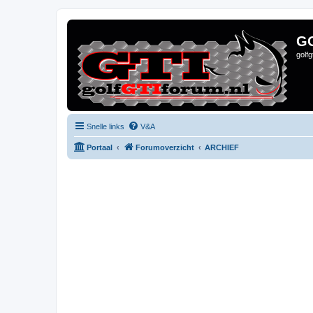
G
golf
Snelle links
V&A
Portaal
Forumoverzicht
ARCHIEF