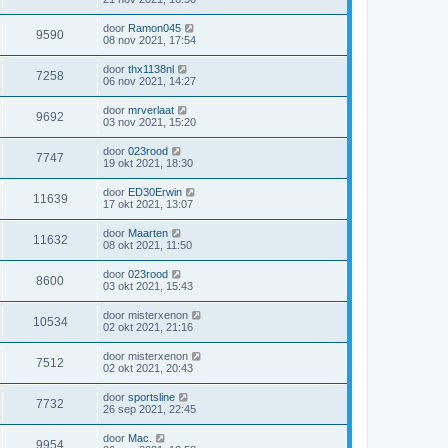
door
Ramon045
9590
08 nov 2021, 17:54
door
thx1138nl
7258
06 nov 2021, 14:27
door
mrverlaat
9692
03 nov 2021, 15:20
door
023rood
7747
19 okt 2021, 18:30
door
ED30Erwin
11639
17 okt 2021, 13:07
door
Maarten
11632
08 okt 2021, 11:50
door
023rood
8600
03 okt 2021, 15:43
door
misterxenon
10534
02 okt 2021, 21:16
door
misterxenon
7512
02 okt 2021, 20:43
door
sportsline
7732
26 sep 2021, 22:45
door
Mac.
9954