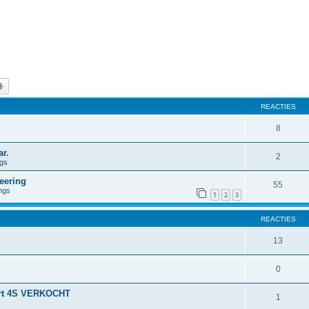
k
Uitgebreid zoeken
REACTIES
8
r.
2
ngs
eering
55
ngs
1
2
3
REACTIES
13
0
port 4S VERKOCHT
1