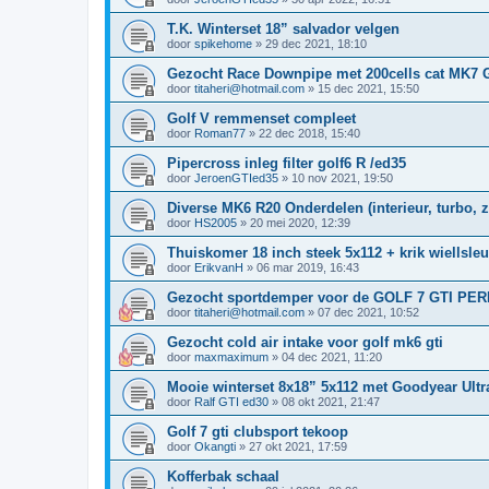
T.K. Winterset 18” salvador velgen
door
spikehome
»
29 dec 2021, 18:10
Gezocht Race Downpipe met 200cells cat MK7 
door
titaheri@hotmail.com
»
15 dec 2021, 15:50
Golf V remmenset compleet
door
Roman77
»
22 dec 2018, 15:40
Pipercross inleg filter golf6 R /ed35
door
JeroenGTIed35
»
10 nov 2021, 19:50
Diverse MK6 R20 Onderdelen (interieur, turbo, z
door
HS2005
»
20 mei 2020, 12:39
Thuiskomer 18 inch steek 5x112 + krik wiellsleu
door
ErikvanH
»
06 mar 2019, 16:43
Gezocht sportdemper voor de GOLF 7 GTI P
door
titaheri@hotmail.com
»
07 dec 2021, 10:52
Gezocht cold air intake voor golf mk6 gti
door
maxmaximum
»
04 dec 2021, 11:20
Mooie winterset 8x18” 5x112 met Goodyear Ultr
door
Ralf GTI ed30
»
08 okt 2021, 21:47
Golf 7 gti clubsport tekoop
door
Okangti
»
27 okt 2021, 17:59
Kofferbak schaal