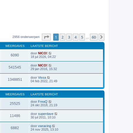
Pagina
1
van
60
1
2
3
4
5
60
Volgende
2956 onderwerpen
…
WEERGAVES
LAATSTE BERICHT
door
NICO!
6090
18 jul 2026, 04:22
door
NICO!
541545
29 jan 2016, 15:32
door
Vissa
1348851
04 feb 2022, 21:49
WEERGAVES
LAATSTE BERICHT
door
FreaQ
25525
24 okt 2018, 21:19
door
superdave
11486
30 jul 2011, 10:10
door
vwracing
6882
24 nov 2025, 13:10