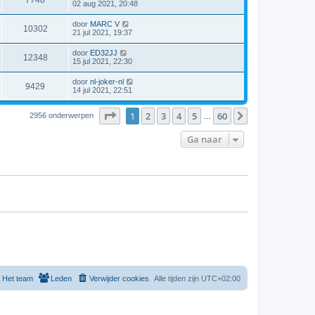
7748
02 aug 2021, 20:48
door
MARC V
10302
21 jul 2021, 19:37
door
ED32JJ
12348
15 jul 2021, 22:30
door
nl-joker-nl
9429
14 jul 2021, 22:51
Pagina
1
van
60
1
2
3
4
5
60
Volgende
2956 onderwerpen
…
Ga naar
Het team
Leden
Verwijder cookies
Alle tijden zijn
UTC+02:00