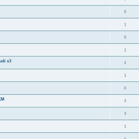
0
1
0
1
udi s3
2
1
0
KM
3
3
1