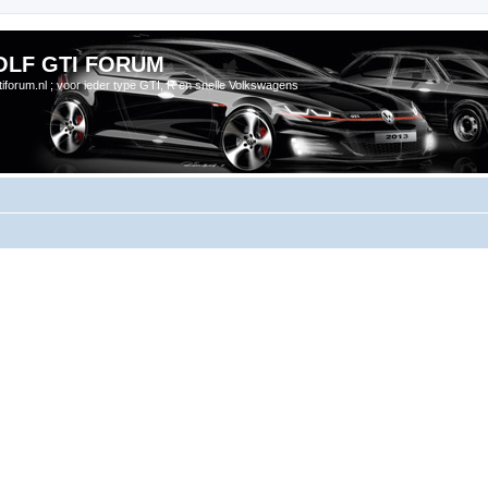
OLF GTI FORUM
gtiforum.nl ; voor ieder type GTI, R en snelle Volkswagens