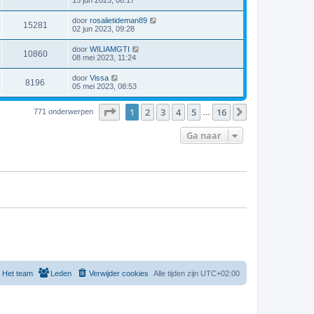
door
rosalietideman89
15281
02 jun 2023, 09:28
door
WILIAMGTI
10860
08 mei 2023, 11:24
door
Vissa
8196
05 mei 2023, 08:53
Pagina
1
van
16
1
2
3
4
5
16
Volgende
771 onderwerpen
…
Ga naar
Het team
Leden
Verwijder cookies
Alle tijden zijn
UTC+02:00