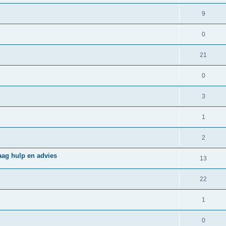
9
0
21
0
3
1
2
raag hulp en advies
13
22
1
0