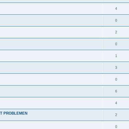
4
0
2
0
1
3
0
6
4
ART PROBLEMEN
2
0