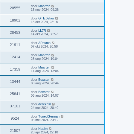
door
Maarten
20555
13 nov 2024, 09:36
door
GTIz0eker
18902
18 okt 2024, 23:18
door
LL7R
28453
14 okt 2024, 08:57
door
APosma
21911
07 okt 2024, 20:58
door
Maarten
12414
26 sep 2024, 10:04
door
Maarten
17359
14 aug 2024, 13:04
door
Boxster
13444
08 aug 2024, 20:44
door
Boxster
25841
05 aug 2024, 14:07
door
derekdsl
37101
24 mei 2024, 20:40
door
TunedGerman
9524
08 mei 2024, 23:12
door
Nadim
21507
28 apr 2024, 22:18