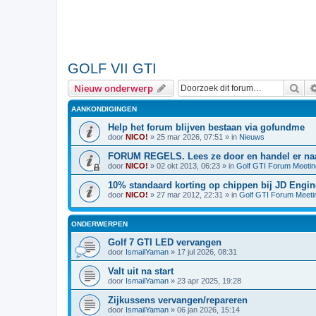
GOLF VII GTI
Zoe
Nieuw onderwerp
AANKONDIGINGEN
Help het forum blijven bestaan via gofundme
door
NICO!
»
25 mar 2026, 07:51
» in
Nieuws
FORUM REGELS. Lees ze door en handel er naa
door
NICO!
»
02 okt 2013, 06:23
» in
Golf GTI Forum Meeti
10% standaard korting op chippen bij JD Engin
door
NICO!
»
27 mar 2012, 22:31
» in
Golf GTI Forum Meeti
ONDERWERPEN
Golf 7 GTI LED vervangen
door
IsmailYaman
»
17 jul 2026, 08:31
Valt uit na start
door
IsmailYaman
»
23 apr 2025, 19:28
Zijkussens vervangen/repareren
door
IsmailYaman
»
06 jan 2026, 15:14