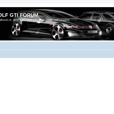
OLF GTI FORUM
gtiforum.nl ; voor ieder type GTI, R en snelle Volkswagens