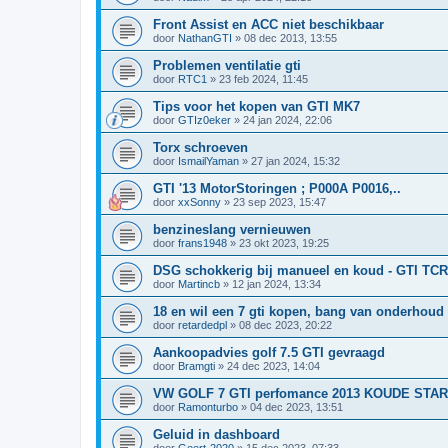
Front Assist en ACC niet beschikbaar
door
NathanGTI
»
08 dec 2013, 13:55
Problemen ventilatie gti
door
RTC1
»
23 feb 2024, 11:45
Tips voor het kopen van GTI MK7
door
GTIz0eker
»
24 jan 2024, 22:06
Torx schroeven
door
IsmailYaman
»
27 jan 2024, 15:32
GTI '13 MotorStoringen ; P000A P0016,..
door
xxSonny
»
23 sep 2023, 15:47
benzineslang vernieuwen
door
frans1948
»
23 okt 2023, 19:25
DSG schokkerig bij manueel en koud - GTI TCR
door
Martincb
»
12 jan 2024, 13:34
18 en wil een 7 gti kopen, bang van onderhoud
door
retardedpl
»
08 dec 2023, 20:22
Aankoopadvies golf 7.5 GTI gevraagd
door
Bramgti
»
24 dec 2023, 14:04
VW GOLF 7 GTI perfomance 2013 KOUDE ST
door
Ramonturbo
»
04 dec 2023, 13:51
Geluid in dashboard
door
Geert-2020
»
15 dec 2023, 07:33