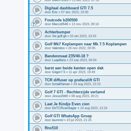
Digitaal dashboard GTI 7.5
door
Eric
»
07 dec 2023, 19:30
Foutcode b200500
door
Marco0546
»
13 nov 2023, 09:10
Achterbumper
door
Vw golf gti
»
03 okt 2023, 23:43
Golf Mk7 Koplampen naar Mk 7.5 Koplampen
door
Valentino
»
26 nov 2022, 00:05
Bandenmaat 235/40-18 ?
door
LuapIbiza
»
23 sep 2023, 00:04
barst aan beide kanten open dak
door
Gtiger7.5
»
11 apr 2023, 19:49
TCR diffuser op prefacelift GTI
door
IsmailYaman
»
29 aug 2023, 22:23
Golf 7 GTI - Rechterzijde verlamd
door
Jesse2000
»
08 aug 2023, 20:21
Laat Je Kindje Even zien
door
DeTCRvanSagar
»
14 aug 2023, 13:16
Golf GTI WhatsApp Groep
door
laurensl
»
23 jul 2019, 21:25
Rns510