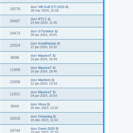
door
VW Golf GTI 2019
18278
28 mar 2024, 10:18
door
RTC1
26487
23 feb 2024, 11:45
door
GTIz0eker
10473
28 jan 2024, 20:01
door
IsmailYaman
22024
27 jan 2024, 15:32
door
MauriceT
8698
16 jan 2024, 18:49
door
MauriceT
11608
16 jan 2024, 18:46
door
Martincb
22658
12 jan 2024, 13:34
door
MauriceT
11021
04 jan 2024, 20:54
door
Vissa
9044
25 dec 2023, 13:20
door
Omtuning
10018
16 dec 2023, 11:02
door
Geert-2020
19744
15 dec 2023, 07:33