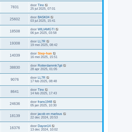
door
Tino
7831
25 jul 2025, 07:01
door
BASK04
25602
03 jul 2025, 15:41
door
WILIAMGTI
18508
06 jun 2025, 03:58
door
LL7R
19308
19 mei 2025, 08:42
door
Step-han
14039
16 mei 2025, 15:51
door
Rotterdammk7gti
38830
28 apr 2025, 01:05
door
LL7R
9076
17 feb 2025, 08:48
door
Tino
8641
14 feb 2025, 17:43
door
frans1948
24636
05 jan 2025, 10:30
door
jacob en marlous
18139
22 dec 2024, 20:53
door
Dayon14
16376
13 dec 2024, 10:02