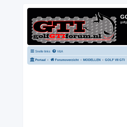
G
golf
Snelle links
V&A
Portaal
Forumoverzicht
MODELLEN
GOLF VII GTI