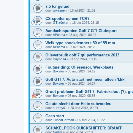
7.5 tcr geluid
door
jswaanen
»
16 jul 2024, 21:52
CS spoiler op een TCR?
door
GTIz0eker
»
18 okt 2024, 23:18
Aandachtspunten Golf 7 GTI Clubsport
door
APosma
»
28 aug 2024, 00:04
Welk type shockdempers 50 of 55 mm
door
APosma
»
07 okt 2024, 20:58
Olieverbruik golf 7 gti performance 2013
door
Dayon14
»
23 sep 2024, 19:15
Foutmelding: Oliesensor, Werkplaats!
door
Boxster
»
05 aug 2024, 14:19
Golf GTI 7: Auto start niet meer, alleen 'klik'
door
Boxster
»
05 aug 2024, 14:27
Groot probleem Golf GTI 7: Fabrieksfout (?), g
door
Boxster
»
05 nov 2020, 08:55
Geluid slecht door Helix subwoofer.
door
surfroy01
»
20 dec 2018, 09:24
Geen start
door
TunedGerman
»
05 mei 2024, 15:22
SCHAKELPOOK QUICKSHIFTER; DRAAIT
door
Nadim
»
28 apr 2024, 22:18