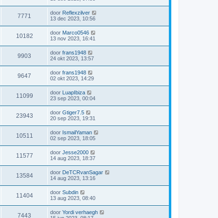
door
Reflexzilver
7771
13 dec 2023, 10:56
door
Marco0546
10182
13 nov 2023, 16:41
door
frans1948
9903
24 okt 2023, 13:57
door
frans1948
9647
02 okt 2023, 14:29
door
LuapIbiza
11099
23 sep 2023, 00:04
door
Gtiger7.5
23943
20 sep 2023, 19:31
door
IsmailYaman
10511
02 sep 2023, 18:05
door
Jesse2000
11577
14 aug 2023, 18:37
door
DeTCRvanSagar
13584
14 aug 2023, 13:16
door
Subdin
11404
13 aug 2023, 08:40
door
Yordi verhaegh
7443
15 jun 2023, 08:17