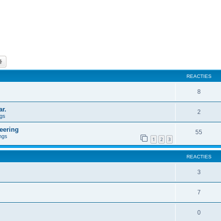
k
Uitgebreid zoeken
REACTIES
8
r.
2
ngs
eering
55
ngs
1
2
3
REACTIES
3
7
0