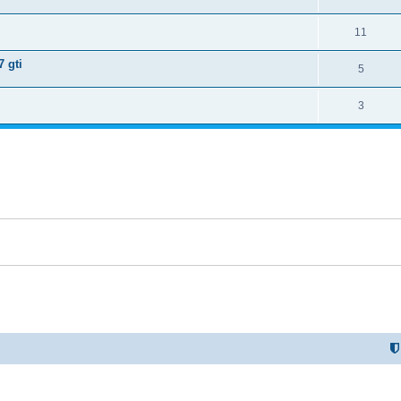
11
7 gti
5
3