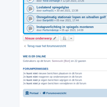
door
Yordi verhaegh
»
12 jun 2023, 23:26
Loslatend spiegelglas
door
surfroy01
»
30 okt 2021, 13:38
Onregelmatig stationair lopen en uitvallen golf 
door
Bartje680
»
05 mar 2021, 17:44
Instapverlichting in spiegels monteren
door
Performântsje
»
05 apr 2023, 14:09
Nieuw onderwerp
Terug naar het forumoverzicht
WIE IS ER ONLINE
Gebruikers op dit forum:
Semrush [Bot]
en 22 gasten
FORUMPERMISSIES
Je
kunt niet
nieuwe berichten plaatsen in dit forum
Je
kunt niet
reageren op onderwerpen in dit forum
Je
kunt niet
je eigen berichten wijzigen in dit forum
Je
kunt niet
je eigen berichten verwijderen in dit forum
Portaal
Forumoverzicht