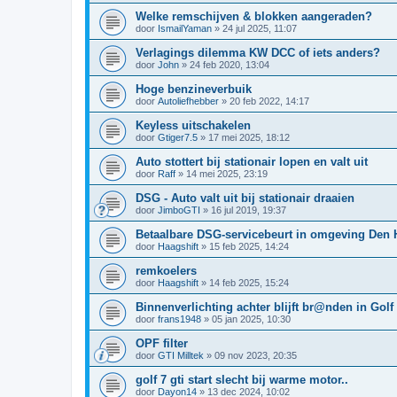
Welke remschijven & blokken aangeraden?
door
IsmailYaman
»
24 jul 2025, 11:07
Verlagings dilemma KW DCC of iets anders?
door
John
»
24 feb 2020, 13:04
Hoge benzineverbuik
door
Autoliefhebber
»
20 feb 2022, 14:17
Keyless uitschakelen
door
Gtiger7.5
»
17 mei 2025, 18:12
Auto stottert bij stationair lopen en valt uit
door
Raff
»
14 mei 2025, 23:19
DSG - Auto valt uit bij stationair draaien
door
JimboGTI
»
16 jul 2019, 19:37
Betaalbare DSG-servicebeurt in omgeving Den 
door
Haagshift
»
15 feb 2025, 14:24
remkoelers
door
Haagshift
»
14 feb 2025, 15:24
Binnenverlichting achter blijft br@nden in Golf
door
frans1948
»
05 jan 2025, 10:30
OPF filter
door
GTI Milltek
»
09 nov 2023, 20:35
golf 7 gti start slecht bij warme motor..
door
Dayon14
»
13 dec 2024, 10:02