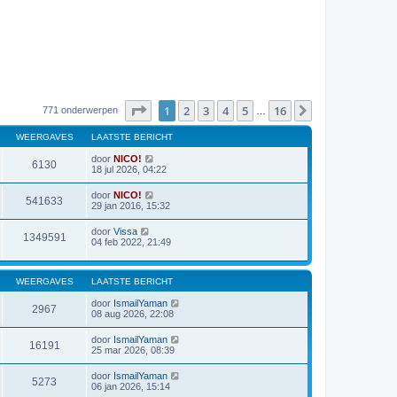
Pagina
1
van
16
1
2
3
4
5
16
Volgende
771 onderwerpen
…
WEERGAVES
LAATSTE BERICHT
door
NICO!
6130
18 jul 2026, 04:22
door
NICO!
541633
29 jan 2016, 15:32
door
Vissa
1349591
04 feb 2022, 21:49
WEERGAVES
LAATSTE BERICHT
door
IsmailYaman
2967
08 aug 2026, 22:08
door
IsmailYaman
16191
25 mar 2026, 08:39
door
IsmailYaman
5273
06 jan 2026, 15:14