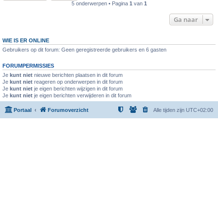
5 onderwerpen • Pagina
1
van
1
Ga naar
WIE IS ER ONLINE
Gebruikers op dit forum: Geen geregistreerde gebruikers en 6 gasten
FORUMPERMISSIES
Je
kunt niet
nieuwe berichten plaatsen in dit forum
Je
kunt niet
reageren op onderwerpen in dit forum
Je
kunt niet
je eigen berichten wijzigen in dit forum
Je
kunt niet
je eigen berichten verwijderen in dit forum
Portaal
Forumoverzicht
Alle tijden zijn
UTC+02:00