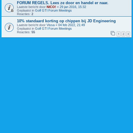
FORUM REGELS. Lees ze door en handel er naar.
Laatste bericht door
NICO!
«
29 jan 2016, 15:32
Geplaatst in
Golf GTI Forum Meetings
Reacties:
2
10% standaard korting op chippen bij JD Engineering
Laatste bericht door
Vissa
«
04 feb 2022, 21:49
Geplaatst in
Golf GTI Forum Meetings
Reacties:
55
1
2
3