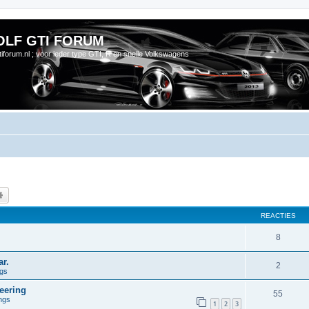
OLF GTI FORUM
gtiforum.nl ; voor ieder type GTI, R en snelle Volkswagens
k
Uitgebreid zoeken
REACTIES
8
r.
2
ngs
eering
55
ngs
1
2
3