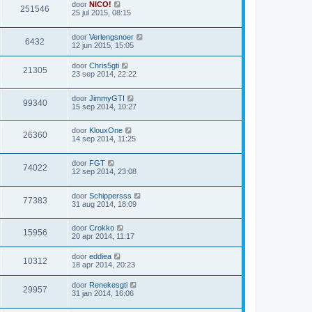
door
NICO!
251546
25 jul 2015, 08:15
door
Verlengsnoer
6432
12 jun 2015, 15:05
door
Chris5gti
21305
23 sep 2014, 22:22
door
JimmyGTI
99340
15 sep 2014, 10:27
door
KlouxOne
26360
14 sep 2014, 11:25
door
FGT
74022
12 sep 2014, 23:08
door
Schippersss
77383
31 aug 2014, 18:09
door
Crokko
15956
20 apr 2014, 11:17
door
eddiea
10312
18 apr 2014, 20:23
door
Renekesgti
29957
31 jan 2014, 16:06