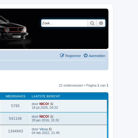
Zoek
Uitgebreid zoeken
Registreer
Aanmelden
22 onderwerpen • Pagina
1
van
1
WEERGAVES
LAATSTE BERICHT
door
NICO!
5795
18 jul 2026, 04:22
door
NICO!
541146
29 jan 2016, 15:32
door
Vissa
1344943
04 feb 2022, 21:49