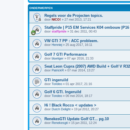
ONDERWERPEN
Regels voor de Projecten topics.
door
NICO!
»
27 mei 2013, 17:21
Staffpride | P15 EM Services K04 ombouw |P1
door
staffpride
»
31 dec 2011, 00:43
VW GTI 7 PP : ACC probleem.
door
Henniej
»
25 aug 2017, 16:11
Golf 7 GTI Performance
door
bluetiger
»
07 apr 2016, 21:33
Seat Leon Cupra (2007) AWD Build + Golf V R3
door
PatrickR
»
07 mar 2014, 13:27
GTI ingeruild
door
Tondeo
»
01 apr 2017, 21:16
Golf 6 GTI. Ingeruild
door
Tondeo
»
06 mei 2014, 18:17
Hi ! Black Rocco < updates >
door
Dutch Delight
»
19 jul 2012, 20:27
RenekesGTI Update Golf GT... pg.10
door
Renekesgti
»
15 jun 2011, 12:24