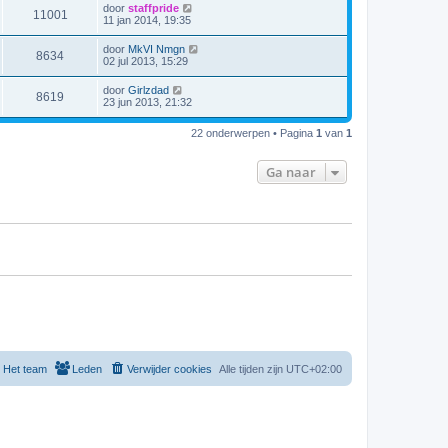
door
staffpride
11001
11 jan 2014, 19:35
door
MkVI Nmgn
8634
02 jul 2013, 15:29
door
Girlzdad
8619
23 jun 2013, 21:32
22 onderwerpen • Pagina
1
van
1
Ga naar
Het team
Leden
Verwijder cookies
Alle tijden zijn
UTC+02:00