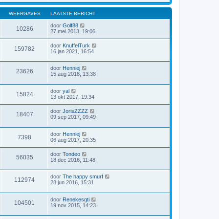
WEERGAVES
LAATSTE BERICHT
door
Golf88
10286
27 mei 2013, 19:06
door
KnuffelTurk
159782
16 jan 2021, 16:54
door
Henniej
23626
15 aug 2018, 13:38
door
yal
15824
13 okt 2017, 19:34
door
JorisZZZZ
18407
09 sep 2017, 09:49
door
Henniej
7398
06 aug 2017, 20:35
door
Tondeo
56035
18 dec 2016, 11:48
door
The happy smurf
112974
28 jun 2016, 15:31
door
Renekesgti
104501
19 nov 2015, 14:23