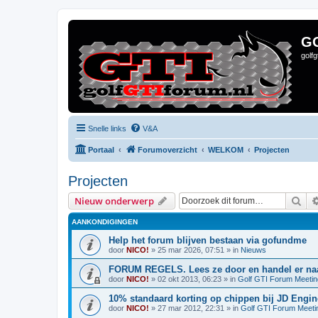
G
golf
Snelle links
V&A
Portaal
Forumoverzicht
WELKOM
Projecten
Projecten
Zoe
Nieuw onderwerp
AANKONDIGINGEN
Help het forum blijven bestaan via gofundme
door
NICO!
»
25 mar 2026, 07:51
» in
Nieuws
FORUM REGELS. Lees ze door en handel er naa
door
NICO!
»
02 okt 2013, 06:23
» in
Golf GTI Forum Meeti
10% standaard korting op chippen bij JD Engin
door
NICO!
»
27 mar 2012, 22:31
» in
Golf GTI Forum Meeti