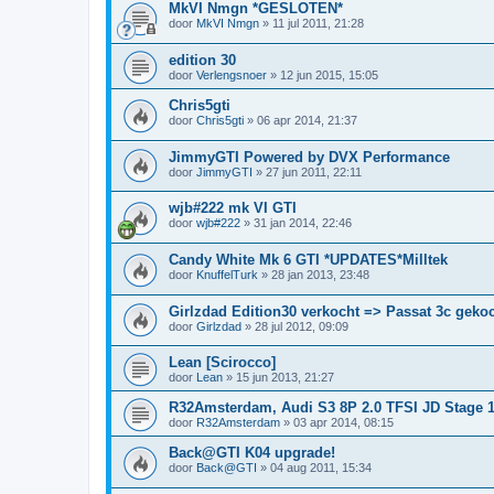
MkVI Nmgn *GESLOTEN*
door
MkVI Nmgn
»
11 jul 2011, 21:28
edition 30
door
Verlengsnoer
»
12 jun 2015, 15:05
Chris5gti
door
Chris5gti
»
06 apr 2014, 21:37
JimmyGTI Powered by DVX Performance
door
JimmyGTI
»
27 jun 2011, 22:11
wjb#222 mk VI GTI
door
wjb#222
»
31 jan 2014, 22:46
Candy White Mk 6 GTI *UPDATES*Milltek
door
KnuffelTurk
»
28 jan 2013, 23:48
Girlzdad Edition30 verkocht => Passat 3c geko
door
Girlzdad
»
28 jul 2012, 09:09
Lean [Scirocco]
door
Lean
»
15 jun 2013, 21:27
R32Amsterdam, Audi S3 8P 2.0 TFSI JD Stage 
door
R32Amsterdam
»
03 apr 2014, 08:15
Back@GTI K04 upgrade!
door
Back@GTI
»
04 aug 2011, 15:34