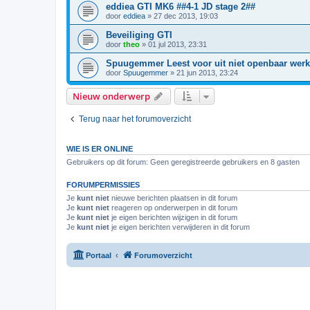
eddiea GTI MK6 ##4-1 JD stage 2##
door
eddiea
»
27 dec 2013, 19:03
Beveiliging GTI
door
theo
»
01 jul 2013, 23:31
Spuugemmer Leest voor uit niet openbaar werk 
door
Spuugemmer
»
21 jun 2013, 23:24
Nieuw onderwerp
Terug naar het forumoverzicht
WIE IS ER ONLINE
Gebruikers op dit forum: Geen geregistreerde gebruikers en 8 gasten
FORUMPERMISSIES
Je
kunt niet
nieuwe berichten plaatsen in dit forum
Je
kunt niet
reageren op onderwerpen in dit forum
Je
kunt niet
je eigen berichten wijzigen in dit forum
Je
kunt niet
je eigen berichten verwijderen in dit forum
Portaal
Forumoverzicht