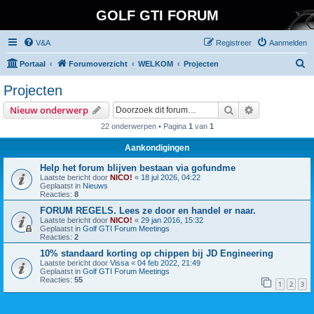
GOLF GTI FORUM
V&A
Registreer
Aanmelden
Z
Portaal
Forumoverzicht
WELKOM
Projecten
o
Projecten
e
Zoek
Uitgebreid z
Nieuw onderwerp
k
22 onderwerpen • Pagina
1
van
1
Aankondigingen
Help het forum blijven bestaan via gofundme
Laatste bericht door
NICO!
«
18 jul 2026, 04:22
Geplaatst in
Nieuws
Reacties:
8
FORUM REGELS. Lees ze door en handel er naar.
Laatste bericht door
NICO!
«
29 jan 2016, 15:32
Geplaatst in
Golf GTI Forum Meetings
Reacties:
2
10% standaard korting op chippen bij JD Engineering
Laatste bericht door
Vissa
«
04 feb 2022, 21:49
Geplaatst in
Golf GTI Forum Meetings
Reacties:
55
1
2
3