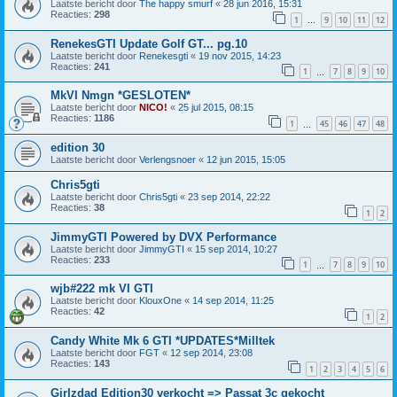
Laatste bericht door
The happy smurf
«
28 jun 2016, 15:31
Reacties:
298
1
9
10
11
12
…
RenekesGTI Update Golf GT... pg.10
Laatste bericht door
Renekesgti
«
19 nov 2015, 14:23
Reacties:
241
1
7
8
9
10
…
MkVI Nmgn *GESLOTEN*
Laatste bericht door
NICO!
«
25 jul 2015, 08:15
Reacties:
1186
1
45
46
47
48
…
edition 30
Laatste bericht door
Verlengsnoer
«
12 jun 2015, 15:05
Chris5gti
Laatste bericht door
Chris5gti
«
23 sep 2014, 22:22
Reacties:
38
1
2
JimmyGTI Powered by DVX Performance
Laatste bericht door
JimmyGTI
«
15 sep 2014, 10:27
Reacties:
233
1
7
8
9
10
…
wjb#222 mk VI GTI
Laatste bericht door
KlouxOne
«
14 sep 2014, 11:25
Reacties:
42
1
2
Candy White Mk 6 GTI *UPDATES*Milltek
Laatste bericht door
FGT
«
12 sep 2014, 23:08
Reacties:
143
1
2
3
4
5
6
Girlzdad Edition30 verkocht => Passat 3c gekocht