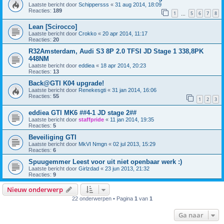
Laatste bericht door
Schippersss
«
31 aug 2014, 18:09
Reacties:
189
1
5
6
7
8
…
Lean [Scirocco]
Laatste bericht door
Crokko
«
20 apr 2014, 11:17
Reacties:
20
R32Amsterdam, Audi S3 8P 2.0 TFSI JD Stage 1 338,8PK
448NM
Laatste bericht door
eddiea
«
18 apr 2014, 20:23
Reacties:
13
Back@GTI K04 upgrade!
Laatste bericht door
Renekesgti
«
31 jan 2014, 16:06
Reacties:
55
1
2
3
eddiea GTI MK6 ##4-1 JD stage 2##
Laatste bericht door
staffpride
«
11 jan 2014, 19:35
Reacties:
5
Beveiliging GTI
Laatste bericht door
MkVI Nmgn
«
02 jul 2013, 15:29
Reacties:
6
Spuugemmer Leest voor uit niet openbaar werk :)
Laatste bericht door
Girlzdad
«
23 jun 2013, 21:32
Reacties:
9
Nieuw onderwerp
22 onderwerpen • Pagina
1
van
1
Ga naar