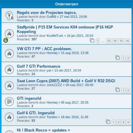
Onderwerpen
Regels voor de Projecten topics.
Laatste bericht door
Golf88
«
27 mei 2013, 19:06
Reacties:
3
Staffpride | P15 EM Services K04 ombouw |P16 HGP
Koppeling
Laatste bericht door
KnuffelTurk
«
16 jan 2021, 16:54
Reacties:
387
1
13
14
15
16
…
VW GTI 7 PP : ACC probleem.
Laatste bericht door
Henniej
«
15 aug 2018, 13:38
Reacties:
47
1
2
Golf 7 GTI Performance
Laatste bericht door
yal
«
13 okt 2017, 19:34
Reacties:
24
Seat Leon Cupra (2007) AWD Build + Golf V R32 DSG!
Laatste bericht door
JorisZZZZ
«
09 sep 2017, 09:49
Reacties:
27
1
2
GTI ingeruild
Laatste bericht door
Henniej
«
06 aug 2017, 20:35
Reacties:
2
Golf 6 GTI. Ingeruild
Laatste bericht door
Tondeo
«
18 dec 2016, 11:48
Reacties:
93
1
2
3
4
Hi ! Black Rocco < updates >