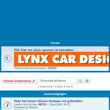
Forum
Klik hier om deze sponsor te bezoeken.
Totaal aantal doorsturingen:
333923
Zoek
Uitgebreid z
Nieuw onderwerp
1 onderwerp • Pagina
1
van
1
Aankondigingen
Help het forum blijven bestaan via gofundme
Laatste bericht door
NICO!
«
18 jul 2026, 04:22
Geplaatst in
Nieuws