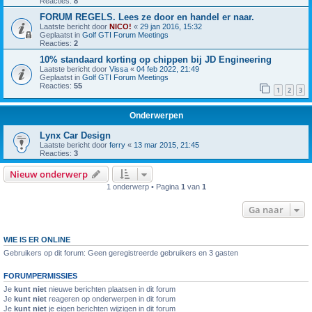
Reacties:
8
FORUM REGELS. Lees ze door en handel er naar.
Laatste bericht door
NICO!
«
29 jan 2016, 15:32
Geplaatst in
Golf GTI Forum Meetings
Reacties:
2
10% standaard korting op chippen bij JD Engineering
Laatste bericht door
Vissa
«
04 feb 2022, 21:49
Geplaatst in
Golf GTI Forum Meetings
Reacties:
55
1
2
3
Onderwerpen
Lynx Car Design
Laatste bericht door
ferry
«
13 mar 2015, 21:45
Reacties:
3
Nieuw onderwerp
1 onderwerp • Pagina
1
van
1
Ga naar
WIE IS ER ONLINE
Gebruikers op dit forum: Geen geregistreerde gebruikers en 3 gasten
FORUMPERMISSIES
Je
kunt niet
nieuwe berichten plaatsen in dit forum
Je
kunt niet
reageren op onderwerpen in dit forum
Je
kunt niet
je eigen berichten wijzigen in dit forum