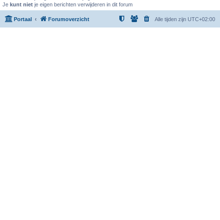
Je
kunt niet
je eigen berichten verwijderen in dit forum
Portaal
Forumoverzicht
Alle tijden zijn
UTC+02:00