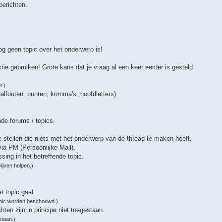
berichten.
nog geen topic over het onderwerp is!
ctie gebruiken! Grote kans dat je vraag al een keer eerder is gesteld.
t.)
taalfouten, punten, komma's, hoofdletters)
nde forums / topics.
 stellen die niets met het onderwerp van de thread te maken heeft.
via PM (Persoonlijke Mail).
sing in het betreffende topic.
ijven helpen.)
t topic gaat.
ftopic worden beschouwd.)
hten zijn in principe niet toegestaan.
staan.)