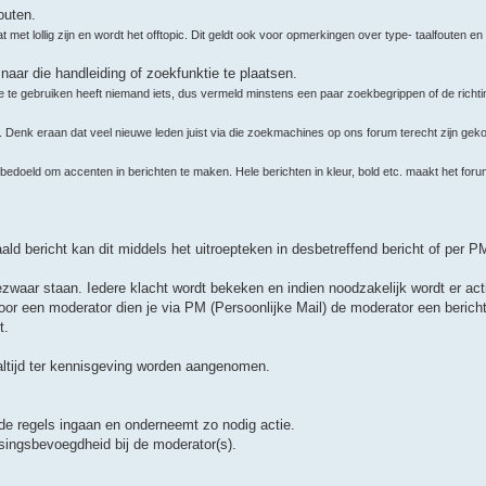
outen.
e laat met lollig zijn en wordt het offtopic. Dit geldt ook voor opmerkingen over type- taalfouten
 naar die handleiding of zoekfunktie te plaatsen.
ie te gebruiken heeft niemand iets, dus vermeld minstens een paar zoekbegrippen of de richt
t. Denk eraan dat veel nieuwe leden juist via die zoekmachines op ons forum terecht zijn gek
een bedoeld om accenten in berichten te maken. Hele berichten in kleur, bold etc. maakt het fo
ld bericht kan dit middels het uitroepteken in desbetreffend bericht of per 
ezwaar staan. Iedere klacht wordt bekeken en indien noodzakelijk wordt er ac
oor een moderator dien je via PM (Persoonlijke Mail) de moderator een berich
t.
 altijd ter kennisgeving worden aangenomen.
 de regels ingaan en onderneemt zo nodig actie.
issingsbevoegdheid bij de moderator(s).