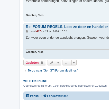
r
Eventuele opmerkingen, aanvullingen of andere ideeen, gra
i
c
h
t
Groeten, Nico
Re: FORUM REGELS. Lees ze door en handel er 
B
door
NICO!
»
29 jan 2016, 15:32
e
r
Zo, weer even onder de aandacht brengen. Gewoon voor de
i
c
h
t
Groeten, Nico
Gesloten
Terug naar “Golf GTI Forum Meetings”
WIE IS ER ONLINE
Gebruikers op dit forum: Geen geregistreerde gebruikers en 11 gasten
Portaal
Forumoverzicht