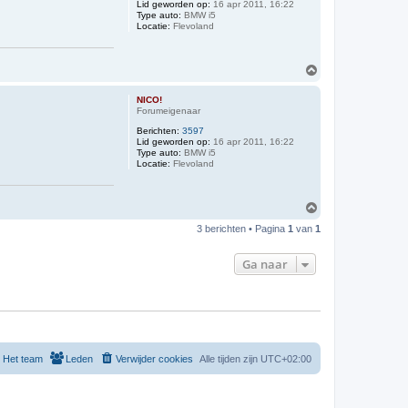
Lid geworden op:
16 apr 2011, 16:22
Type auto:
BMW i5
Locatie:
Flevoland
O
m
h
NICO!
o
Forumeigenaar
o
Berichten:
3597
g
Lid geworden op:
16 apr 2011, 16:22
Type auto:
BMW i5
Locatie:
Flevoland
O
m
3 berichten • Pagina
1
van
1
h
o
o
Ga naar
g
Het team
Leden
Verwijder cookies
Alle tijden zijn
UTC+02:00