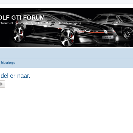
OLF GTI FORUM
gtiforum.nl ; voor ieder type GTI, R en snelle Volkswagens
 Meetings
el er naar.
ek
Uitgebreid zoeken