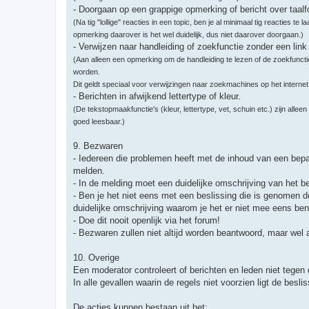
- Doorgaan op een grappige opmerking of bericht over taalf
(Na tig "lollige" reacties in een topic, ben je al minimaal tig reacties t
opmerking daarover is het wel duidelijk, dus niet daarover doorgaan.)
- Verwijzen naar handleiding of zoekfunctie zonder een link
(Aan alleen een opmerking om de handleiding te lezen of de zoekfunct
worden.
Dit geldt speciaal voor verwijzingen naar zoekmachines op het interne
- Berichten in afwijkend lettertype of kleur.
(De tekstopmaakfunctie's (kleur, lettertype, vet, schuin etc.) zijn all
goed leesbaar.)
9. Bezwaren
- Iedereen die problemen heeft met de inhoud van een bepaa
melden.
- In de melding moet een duidelijke omschrijving van het b
- Ben je het niet eens met een beslissing die is genomen d
duidelijke omschrijving waarom je het er niet mee eens ben
- Doe dit nooit openlijk via het forum!
- Bezwaren zullen niet altijd worden beantwoord, maar wel
10. Overige
Een moderator controleert of berichten en leden niet tegen
In alle gevallen waarin de regels niet voorzien ligt de besl
De acties kunnen bestaan uit het: