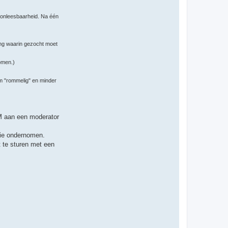
 en onleesbaarheid. Na één
ing waarin gezocht moet
omen.)
rum "rommelig" en minder
PM aan een moderator
tie ondernomen.
t te sturen met een