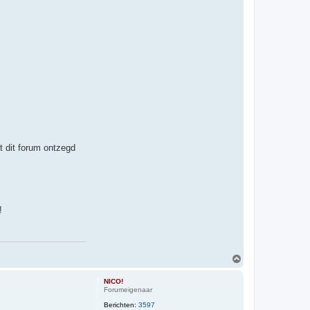
t dit forum ontzegd
!
O
m
h
NICO!
o
Forumeigenaar
o
Berichten:
3597
g