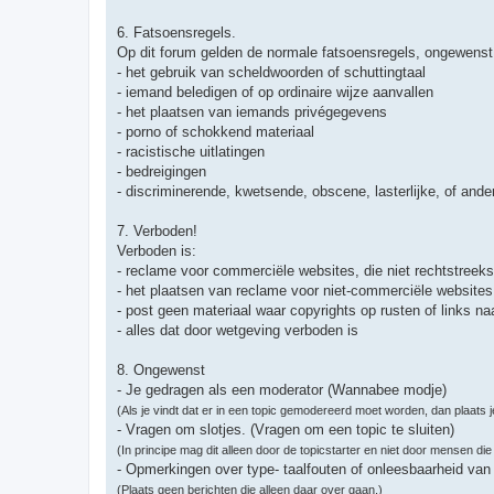
6. Fatsoensregels.
Op dit forum gelden de normale fatsoensregels, ongewenst
- het gebruik van scheldwoorden of schuttingtaal
- iemand beledigen of op ordinaire wijze aanvallen
- het plaatsen van iemands privégegevens
- porno of schokkend materiaal
- racistische uitlatingen
- bedreigingen
- discriminerende, kwetsende, obscene, lasterlijke, of ande
7. Verboden!
Verboden is:
- reclame voor commerciële websites, die niet rechtstreeks 
- het plaatsen van reclame voor niet-commerciële websites 
- post geen materiaal waar copyrights op rusten of links na
- alles dat door wetgeving verboden is
8. Ongewenst
- Je gedragen als een moderator (Wannabee modje)
(Als je vindt dat er in een topic gemodereerd moet worden, dan plaats
- Vragen om slotjes. (Vragen om een topic te sluiten)
(In principe mag dit alleen door de topicstarter en niet door mensen die
- Opmerkingen over type- taalfouten of onleesbaarheid van 
(Plaats geen berichten die alleen daar over gaan.)