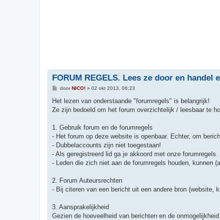
FORUM REGELS. Lees ze door en handel er
B
door
NICO!
»
02 okt 2013, 06:23
e
r
Het lezen van onderstaande "forumregels" is belangrijk!
i
Ze zijn bedoeld om het forum overzichtelijk / leesbaar te h
c
h
t
1. Gebruik forum en de forumregels
- Het forum op deze website is openbaar. Echter, om berich
- Dubbelaccounts zijn niet toegestaan!
- Als geregistreerd lid ga je akkoord met onze forumregels.
- Leden die zich niet aan de forumregels houden, kunnen (
2. Forum Auteursrechten
- Bij citeren van een bericht uit een andere bron (website,
3. Aansprakelijkheid
Gezien de hoeveelheid van berichten en de onmogelijkheid 