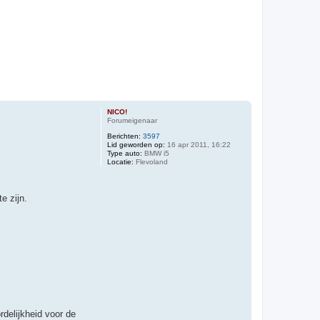
NICO!
Forumeigenaar
Berichten:
3597
Lid geworden op:
16 apr 2011, 16:22
Type auto:
BMW i5
Locatie:
Flevoland
e zijn.
delijkheid voor de