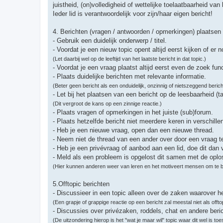
juistheid, (on)volledigheid of wettelijke toelaatbaarheid van 
Ieder lid is verantwoordelijk voor zijn/haar eigen bericht!
4. Berichten (vragen / antwoorden / opmerkingen) plaatsen
- Gebruik een duidelijk onderwerp / titel.
- Voordat je een nieuw topic opent altijd eerst kijken of er 
(Let daarbij wel op de leeftijd van het laatste bericht in dat topic.)
- Voordat je een vraag plaatst altijd eerst even de zoek fun
- Plaats duidelijke berichten met relevante informatie.
(Beter geen bericht als een onduidelijk, onzinnig of nietszeggend berich
- Let bij het plaatsen van een bericht op de leesbaarheid (
(Dit vergroot de kans op een zinnige reactie.)
- Plaats vragen of opmerkingen in het juiste (sub)forum.
- Plaats hetzelfde bericht niet meerdere keren in verschille
- Heb je een nieuwe vraag, open dan een nieuwe thread.
- Neem niet de thread van een ander over door een vraag te
- Heb je een privévraag of aanbod aan een lid, doe dit dan 
- Meld als een probleem is opgelost dit samen met de oplos
(Hier kunnen anderen weer van leren en het motiveert mensen om te bl
5.Offtopic berichten
- Discussieer in een topic alleen over de zaken waarover he
(Een grapje of grappige reactie op een bericht zal meestal niet als of
- Discussies over privézaken, roddels, chat en andere beric
(De uitzondering hierop is het "wat je maar wil" topic waar dit wel is toe