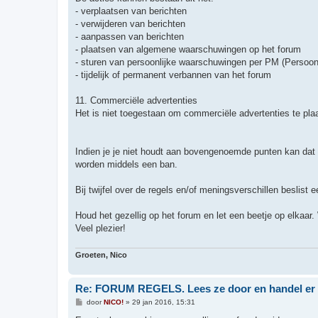
- verplaatsen van berichten
- verwijderen van berichten
- aanpassen van berichten
- plaatsen van algemene waarschuwingen op het forum
- sturen van persoonlijke waarschuwingen per PM (Persoonl
- tijdelijk of permanent verbannen van het forum
11. Commerciële advertenties
Het is niet toegestaan om commerciële advertenties te pla
Indien je je niet houdt aan bovengenoemde punten kan dat v
worden middels een ban.
Bij twijfel over de regels en/of meningsverschillen beslist 
Houd het gezellig op het forum en let een beetje op elkaar.
Veel plezier!
Groeten, Nico
Re: FORUM REGELS. Lees ze door en handel er 
B
door
NICO!
»
29 jan 2016, 15:31
e