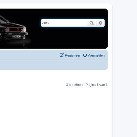
Zoek
Uitgebreid zoeken
Registreer
Aanmelden
3 berichten • Pagina
1
van
1