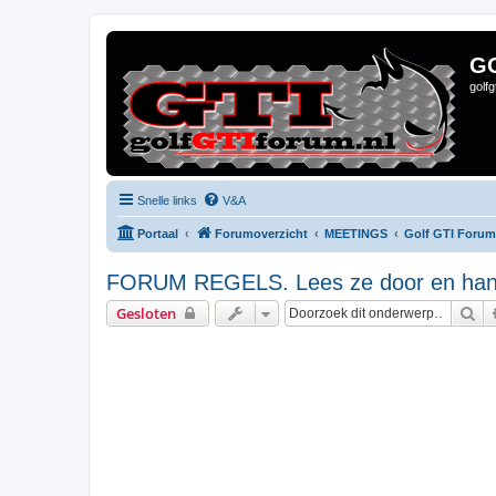
G
golf
Snelle links
V&A
Portaal
Forumoverzicht
MEETINGS
Golf GTI Forum
FORUM REGELS. Lees ze door en hand
Zo
Gesloten