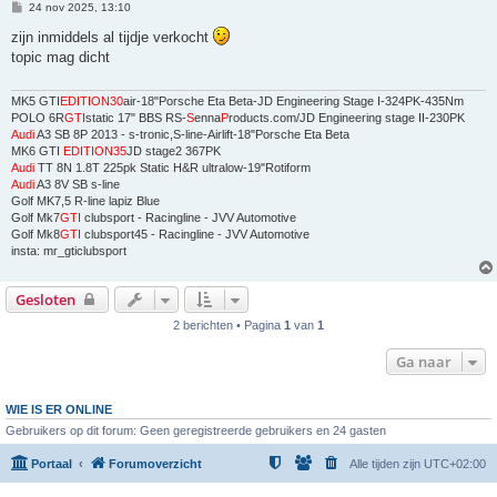
B
24 nov 2025, 13:10
e
r
zijn inmiddels al tijdje verkocht
i
topic mag dicht
c
h
t
MK5 GTI
EDITION30
air-18"Porsche Eta Beta-JD Engineering Stage I-324PK-435Nm
POLO 6R
GTI
static 17" BBS RS-
S
enna
P
roducts.com/JD Engineering stage II-230PK
Audi
A3 SB 8P 2013 - s-tronic,S-line-Airlift-18"Porsche Eta Beta
MK6 GTI
EDITION35
JD stage2 367PK
Audi
TT 8N 1.8T 225pk Static H&R ultralow-19"Rotiform
Audi
A3 8V SB s-line
Golf MK7,5 R-line lapiz Blue
Golf Mk7
GTI
clubsport - Racingline - JVV Automotive
Golf Mk8
GTI
clubsport45 - Racingline - JVV Automotive
insta: mr_gticlubsport
Gesloten
2 berichten • Pagina
1
van
1
Ga naar
WIE IS ER ONLINE
Gebruikers op dit forum: Geen geregistreerde gebruikers en 24 gasten
Portaal
Forumoverzicht
Alle tijden zijn
UTC+02:00