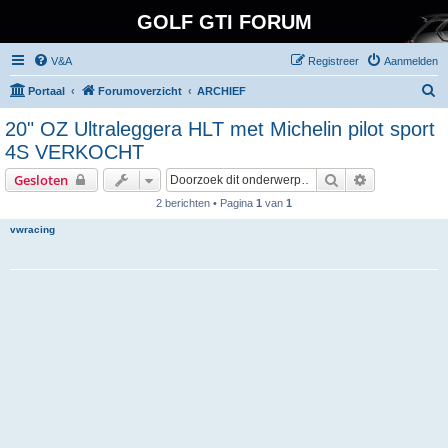
GOLF GTI FORUM
V&A
Registreer
Aanmelden
Z
Portaal
Forumoverzicht
ARCHIEF
o
20" OZ Ultraleggera HLT met Michelin pilot sport
e
4S VERKOCHT
k
Zoek
Uitgebreid z
Gesloten
2 berichten • Pagina
1
van
1
vwracing