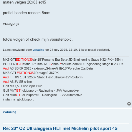
maten velgen 20x8J et45
profiel banden rondom 5mm
vraagprijs
foto's volgen of check mijn voorsteltopic.
Laatst gewijzigd door
vwracing
op 24 nov 2025, 13:10, 1 keer totaal gewijzigd.
MK5 GTI
EDITION30
air-18"Porsche Eta Beta-JD Engineering Stage I-324PK-435Nm
POLO 6R
GTI
static 17" BBS RS-
S
enna
P
roducts.com/JD Engineering stage II-230PK
Audi
A3 SB 8P 2013 - s-tronic,S-line-Airlift-18"Porsche Eta Beta
MK6 GTI
EDITION35
JD stage2 367PK
Audi
TT 8N 1.8T 225pk Static H&R ultralow-19"Rotiform
Audi
A3 8V SB s-line
Golf MK7,5 R-line lapiz Blue
Golf Mk7
GTI
clubsport - Racingline - JVV Automotive
Golf Mk8
GTI
clubsport45 - Racingline - JVV Automotive
insta: mr_gticlubsport
vwracing
Re: 20" OZ Ultraleggera HLT met Michelin pilot sport 4S