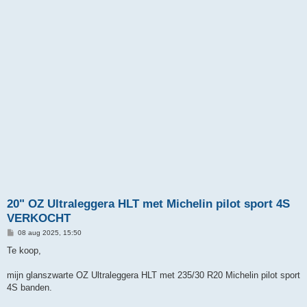
20" OZ Ultraleggera HLT met Michelin pilot sport 4S
VERKOCHT
B
08 aug 2025, 15:50
e
r
Te koop,
i
c
h
mijn glanszwarte OZ Ultraleggera HLT met 235/30 R20 Michelin pilot sport
t
4S banden.