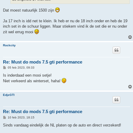
Dat moest natuurlijk 1500 zijn
Ja 17 inch is idd net te klein. Ik heb er nu de 18 inch onder en heb de 19
inch set in de schuur liggen. Maar stiekem vind ik de set die er nu onder
zit wel errug mooi
Rockcity
Re: Must do mods 7.5 gti performance
B
05 feb 2023, 09:33
e
r
Is inderdaad een mooi setje!
i
Niet verkeerd als winterset, haha!
c
h
t
EdjeGTI
Re: Must do mods 7.5 gti performance
B
10 feb 2023, 18:15
e
r
Sinds vandaag eindelijk de NL platen op de auto en direct verzekerd!
i
c