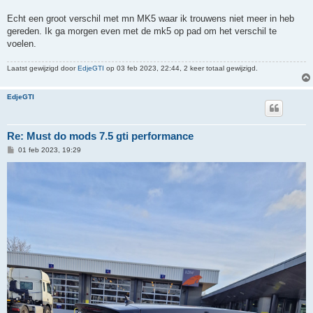
Echt een groot verschil met mn MK5 waar ik trouwens niet meer in heb
gereden. Ik ga morgen even met de mk5 op pad om het verschil te
voelen.
Laatst gewijzigd door
EdjeGTI
op 03 feb 2023, 22:44, 2 keer totaal gewijzigd.
EdjeGTI
Re: Must do mods 7.5 gti performance
B
01 feb 2023, 19:29
e
r
i
c
h
t