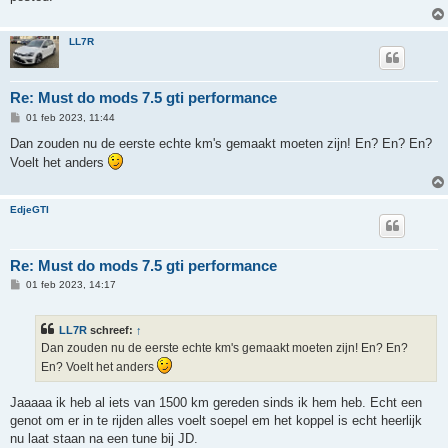
LL7R
Re: Must do mods 7.5 gti performance
B
01 feb 2023, 11:44
e
r
Dan zouden nu de eerste echte km's gemaakt moeten zijn! En? En? En?
i
Voelt het anders
c
h
t
EdjeGTI
Re: Must do mods 7.5 gti performance
B
01 feb 2023, 14:17
e
r
i
LL7R
schreef:
↑
c
h
Dan zouden nu de eerste echte km's gemaakt moeten zijn! En? En?
t
En? Voelt het anders
Jaaaaa ik heb al iets van 1500 km gereden sinds ik hem heb. Echt een
genot om er in te rijden alles voelt soepel em het koppel is echt heerlijk
nu laat staan na een tune bij JD.