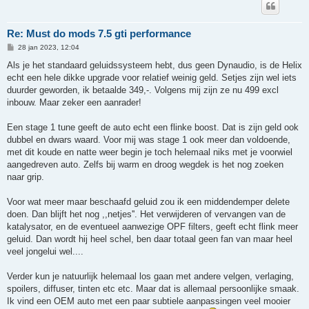
Re: Must do mods 7.5 gti performance
B
28 jan 2023, 12:04
e
r
Als je het standaard geluidssysteem hebt, dus geen Dynaudio, is de Helix
i
echt een hele dikke upgrade voor relatief weinig geld. Setjes zijn wel iets
c
h
duurder geworden, ik betaalde 349,-. Volgens mij zijn ze nu 499 excl
t
inbouw. Maar zeker een aanrader!
Een stage 1 tune geeft de auto echt een flinke boost. Dat is zijn geld ook
dubbel en dwars waard. Voor mij was stage 1 ook meer dan voldoende,
met dit koude en natte weer begin je toch helemaal niks met je voorwiel
aangedreven auto. Zelfs bij warm en droog wegdek is het nog zoeken
naar grip.
Voor wat meer maar beschaafd geluid zou ik een middendemper delete
doen. Dan blijft het nog ,,netjes''. Het verwijderen of vervangen van de
katalysator, en de eventueel aanwezige OPF filters, geeft echt flink meer
geluid. Dan wordt hij heel schel, ben daar totaal geen fan van maar heel
veel jongelui wel....
Verder kun je natuurlijk helemaal los gaan met andere velgen, verlaging,
spoilers, diffuser, tinten etc etc. Maar dat is allemaal persoonlijke smaak.
Ik vind een OEM auto met een paar subtiele aanpassingen veel mooier