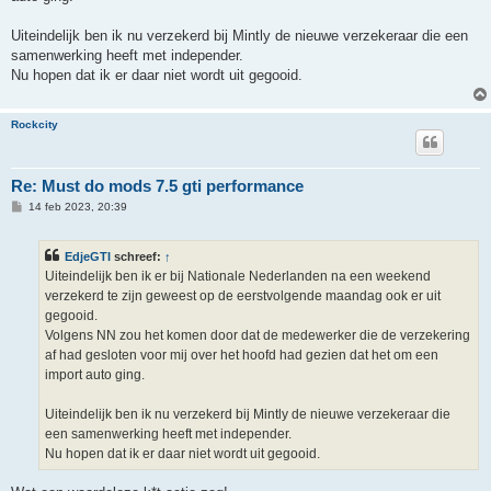
Uiteindelijk ben ik nu verzekerd bij Mintly de nieuwe verzekeraar die een
samenwerking heeft met independer.
Nu hopen dat ik er daar niet wordt uit gegooid.
Rockcity
Re: Must do mods 7.5 gti performance
B
14 feb 2023, 20:39
e
r
i
EdjeGTI
schreef:
↑
c
h
Uiteindelijk ben ik er bij Nationale Nederlanden na een weekend
t
verzekerd te zijn geweest op de eerstvolgende maandag ook er uit
gegooid.
Volgens NN zou het komen door dat de medewerker die de verzekering
af had gesloten voor mij over het hoofd had gezien dat het om een
import auto ging.
Uiteindelijk ben ik nu verzekerd bij Mintly de nieuwe verzekeraar die
een samenwerking heeft met independer.
Nu hopen dat ik er daar niet wordt uit gegooid.