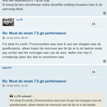
Wat een waardeloze k*t actie zeg!
Ik kreeg bij een verzekeraar online dezelfde melding trouwens toen ik de
aanvraag deed.
LL7R
Re: Must do mods 7.5 gti performance
B
15 feb 2023, 09:03
e
r
For what it's worth, Promovendum was toen ik aan het shoppen was de
i
goedkoopste, alleen kwam de mevrouw aan de lijn er in de laatste ronde
c
h
pas achter wat het vermogen was van de auto, welke met mijn 0
t
schadevrije jaren dus niet te verzekeren was.
EdjeGTI
Re: Must do mods 7.5 gti performance
B
15 feb 2023, 11:14
e
r
i
LL7R
schreef:
↑
c
h
For what it's worth, Promovendum was toen ik aan het shoppen was de
t
goedkoopste, alleen kwam de mevrouw aan de lijn er in de laatste