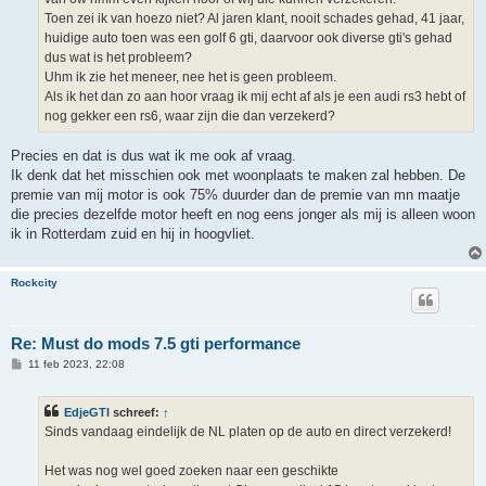
Toen zei ik van hoezo niet? Al jaren klant, nooit schades gehad, 41 jaar,
huidige auto toen was een golf 6 gti, daarvoor ook diverse gti's gehad
dus wat is het probleem?
Uhm ik zie het meneer, nee het is geen probleem.
Als ik het dan zo aan hoor vraag ik mij echt af als je een audi rs3 hebt of
nog gekker een rs6, waar zijn die dan verzekerd?
Precies en dat is dus wat ik me ook af vraag.
Ik denk dat het misschien ook met woonplaats te maken zal hebben. De
premie van mij motor is ook 75% duurder dan de premie van mn maatje
die precies dezelfde motor heeft en nog eens jonger als mij is alleen woon
ik in Rotterdam zuid en hij in hoogvliet.
Rockcity
Re: Must do mods 7.5 gti performance
B
11 feb 2023, 22:08
e
r
i
EdjeGTI
schreef:
↑
c
h
Sinds vandaag eindelijk de NL platen op de auto en direct verzekerd!
t
Het was nog wel goed zoeken naar een geschikte