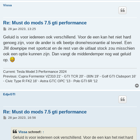
Vissa
Re: Must do mods 7.5 gti performance
B
28 jan 2023, 13:25
e
r
Geluid is voor iedereen ook verschillend. Voor de een kan het niet hard
i
genoeg zijn, voor de ander is elk beetje drone/resonantie al teveel. Een
c
h
JM downpipe met sportcat en de rest van de uitlaat stock zou misschien
t
ook een optie kunnen zijn. Dan vangt de middendemper nog wat geluid
op.
Current: Tesla Model 3 Performance 2024
Previous: Cupra Formentor VZ310 21' - GTI TCR 20' - i30N 19' - Golf GTI Clubsport 16'
- Civic Type R FK2 16' - Astra GTC OPC '13 - Polo GTI 6R '12
EdjeGTI
Re: Must do mods 7.5 gti performance
B
28 jan 2023, 16:56
e
r
i
Vissa
schreef:
↑
c
h
Geluid is voor iedereen ook verschillend. Voor de een kan het niet hard
t