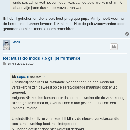
ronde pas achter wat het vermogen was van de auto, welke met mijn 0
schadevrije jaren dus niet te verzekeren was.
Ik heb ff gekeken en die is ook best pittig qua prijs. Mintly heeft voor nu
de beste prijs kunnen leveren 125 all risk. Heb de polisvoorwaarden door
genomen en niets raars kunnen ontdekken
John
Re: Must do mods 7.5 gti performance
B
15 feb 2023, 19:10
e
r
i
EdjeGTI
schreef:
↑
c
h
Uiteindelijk ben ik er bij Nationale Nederlanden na een weekend
t
verzekerd te zijn geweest op de eerstvolgende maandag ook er uit
gegooid.
Volgens NN zou het komen door dat de medewerker die de verzekering
af had gesloten voor mij over het hoofd had gezien dat het om een
import auto ging.
Uiteindelijk ben ik nu verzekerd bij Mintly de nieuwe verzekeraar die
een samenwerking heeft met independer.
Nu hopen dat ik er daar niet wordt uit gegooid.