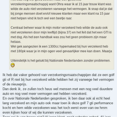
verzekeringsmaatschappij want Ohra waar ik al 15 jaar trouw klant was
wilde de auto niet verzekeren vanwege het vermogen. Ik snap dat je dat
bij jonge mensen doet en/of nieuwe klanten maar een klant na 15 jaar
niet helpen vind ik toch wel een beetje raar.
Centraal beheer waar ik mijn motor verzekerd heb wilde de auto ook
niet verzekeren door mijn leeftijd (bijna 37) en het feit dat het een GTI is
met dsg. Als het een handbak was zou het geen probleem zijn maar
helaas.
Wel gek aangezien ik een 1300cc hypernaked bij hun verzekerd heb
met 180pk waar je in mijn ogen veel gevaarlijker mee kan doen. Maarja
Uiteindelijk is het gelukt bij Nationale Nederlanden zonder problemen.
Ik heb dat vaker gehoord van verzekeringsmaatschappijen dat ze een golf
gti of R niet bij hun verzekerd wilde hebben het zij vanwege het vermogen
of de nieuwprijs.
Dan denk ik, ze zullen toch heus wel mensen met een nog veel duurdere
auto en nog veel meer vermogen wel hebben verzekerd.
En over Nationale Nederlanden gesproken, ik ben daar ook al echt heel
lang verzekerd en mijn auto ook maar toen ik deze golf 7 gti performance
kocht en hem wilde verzekeren was het toch eerst even van ow hmm
even kijken hoor of wij die kunnen verzekeren.