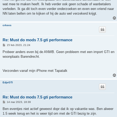
wat mee te maken heeft. Ik heb verder ook geen schade of wanbetalers
verleden. Ik ga dit toch even verder onderzoeken en even een vriend naar
NN laten bellen om te kijken of hij de auto wel verzekerd krijgt.
crkees
Re: Must do mods 7.5 gti performance
B
15 feb 2023, 21:24
e
r
Probeer anders even bij de ANWB. Geen probleem met een import GTI en
i
woonplaats Barendrecht.
c
h
t
Verzonden vanaf mijn iPhone met Tapatalk
EdjeGTI
Re: Must do mods 7.5 gti performance
B
14 mar 2023, 18:39
e
r
Ben eventjes niet actief geweest dopr dat ik op vakantie was. Ben alweer
i
1.5 week terug en het is weer tijd om met de GTI bezig te zijn.
c