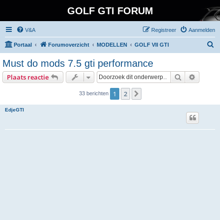
GOLF GTI FORUM
V&A
Registreer
Aanmelden
Z
Portaal
Forumoverzicht
MODELLEN
GOLF VII GTI
o
Must do mods 7.5 gti performance
e
Zoek
Uitgebr
Plaats reactie
k
1
2
Volgende
33 berichten
EdjeGTI