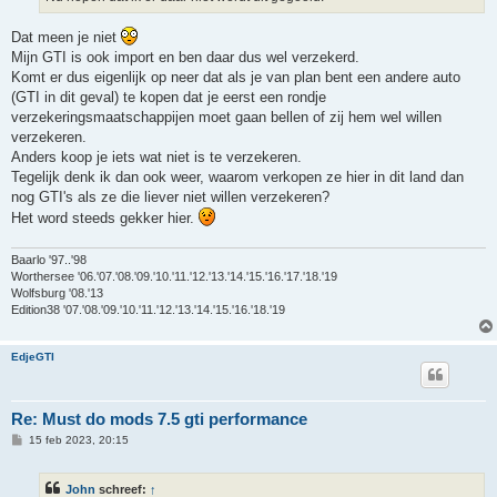
Dat meen je niet
Mijn GTI is ook import en ben daar dus wel verzekerd.
Komt er dus eigenlijk op neer dat als je van plan bent een andere auto
(GTI in dit geval) te kopen dat je eerst een rondje
verzekeringsmaatschappijen moet gaan bellen of zij hem wel willen
verzekeren.
Anders koop je iets wat niet is te verzekeren.
Tegelijk denk ik dan ook weer, waarom verkopen ze hier in dit land dan
nog GTI's als ze die liever niet willen verzekeren?
Het word steeds gekker hier.
Baarlo '97..'98
Worthersee '06.'07.'08.'09.'10.'11.'12.'13.'14.'15.'16.'17.'18.'19
Wolfsburg '08.'13
Edition38 '07.'08.'09.'10.'11.'12.'13.'14.'15.'16.'18.'19
EdjeGTI
Re: Must do mods 7.5 gti performance
B
15 feb 2023, 20:15
e
r
i
John
schreef:
↑
c