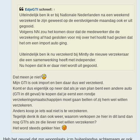
h
t
EdjeGTI
schreef:
↑
Uiteindelijk ben ik er bij Nationale Nederlanden na een weekend
verzekerd te zijn geweest op de eerstvolgende maandag ook er uit
gegooid.
Volgens NN zou het komen door dat de medewerker die de
verzekering af had gesloten voor mij over het hoofd had gezien dat
het om een import auto ging.
Uiteindelijk ben ik nu verzekerd bij Mintly de nieuwe verzekeraar
die een samenwerking heeft met independer.
Nu hopen dat ik er daar niet wordt uit gegooid.
Dat meen je niet
Mijn GTI is ook import en ben daar dus wel verzekerd.
Komt er dus eigenlijk op neer dat als je van plan bent een andere auto
(GTI in dit geval) te kopen dat je eerst een rondje
verzekeringsmaatschappijen moet gaan bellen of zij hem wel willen
verzekeren.
Anders koop je iets wat niet is te verzekeren.
Tegelijk denk ik dan ook weer, waarom verkopen ze hier in dit land dan
nog GTI's als ze die liever niet willen verzekeren?
Het word steeds gekker hier.
Heb het gevoel dat mn woonplaats icm buitenlandse achternaam er ook