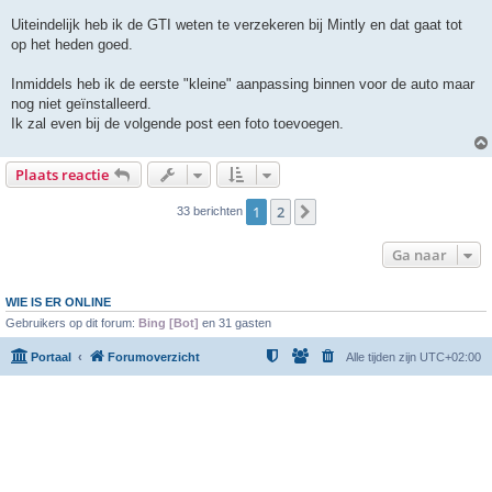
h
t
Uiteindelijk heb ik de GTI weten te verzekeren bij Mintly en dat gaat tot
op het heden goed.
Inmiddels heb ik de eerste "kleine" aanpassing binnen voor de auto maar
nog niet geïnstalleerd.
Ik zal even bij de volgende post een foto toevoegen.
Plaats reactie
1
2
Volgende
33 berichten
Ga naar
WIE IS ER ONLINE
Gebruikers op dit forum:
Bing [Bot]
en 31 gasten
Portaal
Forumoverzicht
Alle tijden zijn
UTC+02:00