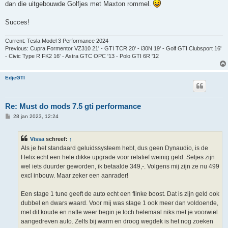
dan die uitgebouwde Golfjes met Maxton rommel.
Succes!
Current: Tesla Model 3 Performance 2024
Previous: Cupra Formentor VZ310 21' - GTI TCR 20' - i30N 19' - Golf GTI Clubsport 16'
- Civic Type R FK2 16' - Astra GTC OPC '13 - Polo GTI 6R '12
EdjeGTI
Re: Must do mods 7.5 gti performance
B
28 jan 2023, 12:24
e
r
i
Vissa
schreef:
↑
c
h
Als je het standaard geluidssysteem hebt, dus geen Dynaudio, is de
t
Helix echt een hele dikke upgrade voor relatief weinig geld. Setjes zijn
wel iets duurder geworden, ik betaalde 349,-. Volgens mij zijn ze nu 499
excl inbouw. Maar zeker een aanrader!
Een stage 1 tune geeft de auto echt een flinke boost. Dat is zijn geld ook
dubbel en dwars waard. Voor mij was stage 1 ook meer dan voldoende,
met dit koude en natte weer begin je toch helemaal niks met je voorwiel
aangedreven auto. Zelfs bij warm en droog wegdek is het nog zoeken