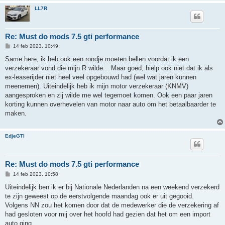
LL7R
Re: Must do mods 7.5 gti performance
B
14 feb 2023, 10:49
e
r
Same here, ik heb ook een rondje moeten bellen voordat ik een
i
verzekeraar vond die mijn R wilde... Maar goed, hielp ook niet dat ik als
c
h
ex-leaserijder niet heel veel opgebouwd had (wel wat jaren kunnen
t
meenemen). Uiteindelijk heb ik mijn motor verzekeraar (KNMV)
aangesproken en zij wilde me wel tegemoet komen. Ook een paar jaren
korting kunnen overhevelen van motor naar auto om het betaalbaarder te
maken.
EdjeGTI
Re: Must do mods 7.5 gti performance
B
14 feb 2023, 10:58
e
r
Uiteindelijk ben ik er bij Nationale Nederlanden na een weekend verzekerd
i
te zijn geweest op de eerstvolgende maandag ook er uit gegooid.
c
h
Volgens NN zou het komen door dat de medewerker die de verzekering af
t
had gesloten voor mij over het hoofd had gezien dat het om een import
auto ging.