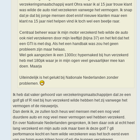
verzekeringsmaatschappij want Ohra waar ik al 15 jaar trouw klant
was wilde de auto niet verzekeren vanwege het vermogen. Ik snap
dat je dat bij jonge mensen doet en/of nieuwe klanten maar een
klant na 15 jaar niet helpen vind ik toch wel een beetje raar.
Centraal beheer waar ik mijn motor verzekerd heb wilde de auto
ook niet verzekeren door mijn leeftijd (bijna 37) en het feit dat het
een GTI is met dsg. Als het een handbak was zou het geen
probleem zijn maar helaas.
Wel gek aangezien ik een 1300cc hypernaked bij hun verzekerd
heb met 180pk waar je in mijn ogen veel gevaarlijker mee kan
doen. Maarja
Uiteindelijk is het gelukt bij Nationale Nederlanden zonder
problemen.
Ik heb dat vaker gehoord van verzekeringsmaatschappijen dat ze een
golf gti of R niet bij hun verzekerd wilde hebben het zij vanwege het
vermogen of de nieuwprijs.
Dan denk ik, ze zullen toch heus wel mensen met een nog veel
duurdere auto en nog veel meer vermogen wel hebben verzekerd.
En over Nationale Nederlanden gesproken, ik ben daar ook al echt heel
lang verzekerd en mijn auto ook maar toen ik deze golf 7 gti
performance kocht en hem wilde verzekeren was het toch eerst even
van ow hmm even kijken hoor of wij die kunnen verzekeren.