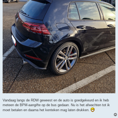
Vandaag langs de RDW geweest en de auto is goedgekeurd en ik heb
meteen de BPM-aangifte op de bus gedaan. Nu is het afwachten tot ik
moet betalen en daarna het kenteken mag laten drukken.