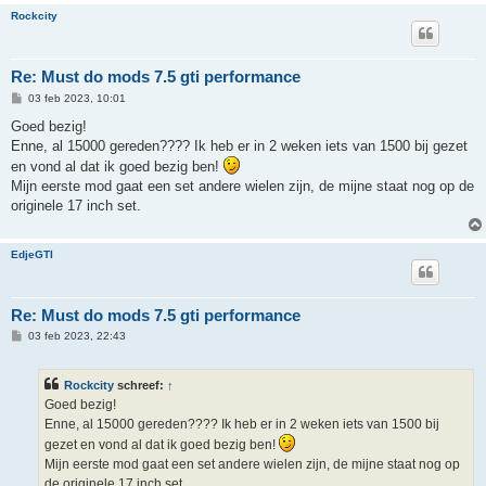
Rockcity
Re: Must do mods 7.5 gti performance
B
03 feb 2023, 10:01
e
r
Goed bezig!
i
Enne, al 15000 gereden???? Ik heb er in 2 weken iets van 1500 bij gezet
c
h
en vond al dat ik goed bezig ben!
t
Mijn eerste mod gaat een set andere wielen zijn, de mijne staat nog op de
originele 17 inch set.
EdjeGTI
Re: Must do mods 7.5 gti performance
B
03 feb 2023, 22:43
e
r
i
Rockcity
schreef:
↑
c
h
Goed bezig!
t
Enne, al 15000 gereden???? Ik heb er in 2 weken iets van 1500 bij
gezet en vond al dat ik goed bezig ben!
Mijn eerste mod gaat een set andere wielen zijn, de mijne staat nog op
de originele 17 inch set.