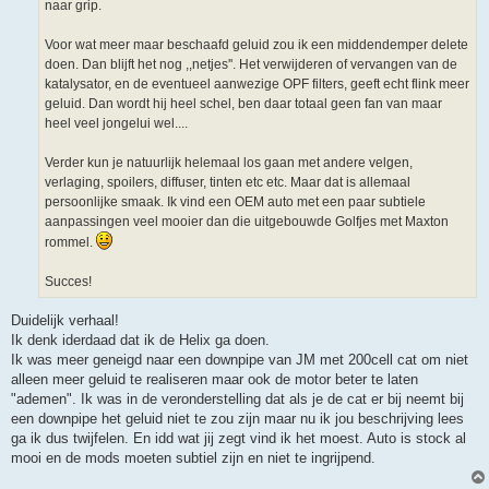
naar grip.
Voor wat meer maar beschaafd geluid zou ik een middendemper delete
doen. Dan blijft het nog ,,netjes''. Het verwijderen of vervangen van de
katalysator, en de eventueel aanwezige OPF filters, geeft echt flink meer
geluid. Dan wordt hij heel schel, ben daar totaal geen fan van maar
heel veel jongelui wel....
Verder kun je natuurlijk helemaal los gaan met andere velgen,
verlaging, spoilers, diffuser, tinten etc etc. Maar dat is allemaal
persoonlijke smaak. Ik vind een OEM auto met een paar subtiele
aanpassingen veel mooier dan die uitgebouwde Golfjes met Maxton
rommel.
Succes!
Duidelijk verhaal!
Ik denk iderdaad dat ik de Helix ga doen.
Ik was meer geneigd naar een downpipe van JM met 200cell cat om niet
alleen meer geluid te realiseren maar ook de motor beter te laten
"ademen". Ik was in de veronderstelling dat als je de cat er bij neemt bij
een downpipe het geluid niet te zou zijn maar nu ik jou beschrijving lees
ga ik dus twijfelen. En idd wat jij zegt vind ik het moest. Auto is stock al
mooi en de mods moeten subtiel zijn en niet te ingrijpend.