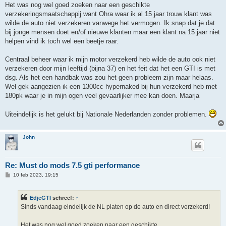
h
Het was nog wel goed zoeken naar een geschikte
t
verzekeringsmaatschappij want Ohra waar ik al 15 jaar trouw klant was
wilde de auto niet verzekeren vanwege het vermogen. Ik snap dat je dat
bij jonge mensen doet en/of nieuwe klanten maar een klant na 15 jaar niet
helpen vind ik toch wel een beetje raar.
Centraal beheer waar ik mijn motor verzekerd heb wilde de auto ook niet
verzekeren door mijn leeftijd (bijna 37) en het feit dat het een GTI is met
dsg. Als het een handbak was zou het geen probleem zijn maar helaas.
Wel gek aangezien ik een 1300cc hypernaked bij hun verzekerd heb met
180pk waar je in mijn ogen veel gevaarlijker mee kan doen. Maarja
Uiteindelijk is het gelukt bij Nationale Nederlanden zonder problemen.
John
Re: Must do mods 7.5 gti performance
B
10 feb 2023, 19:15
e
r
i
EdjeGTI
schreef:
↑
c
h
Sinds vandaag eindelijk de NL platen op de auto en direct verzekerd!
t
Het was nog wel goed zoeken naar een geschikte