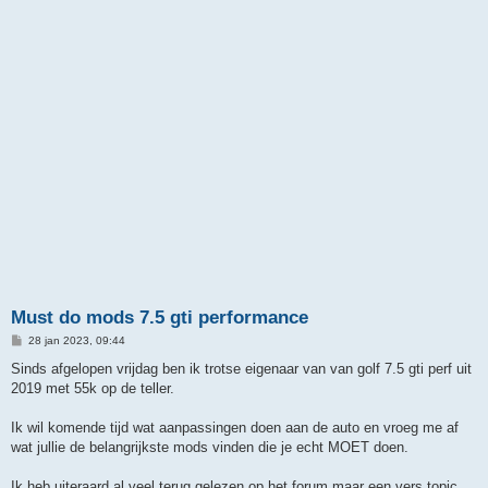
Must do mods 7.5 gti performance
B
28 jan 2023, 09:44
e
r
Sinds afgelopen vrijdag ben ik trotse eigenaar van van golf 7.5 gti perf uit
i
2019 met 55k op de teller.
c
h
t
Ik wil komende tijd wat aanpassingen doen aan de auto en vroeg me af
wat jullie de belangrijkste mods vinden die je echt MOET doen.
Ik heb uiteraard al veel terug gelezen op het forum maar een vers topic