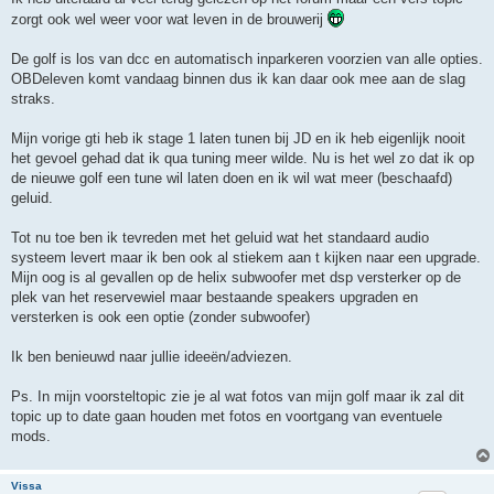
zorgt ook wel weer voor wat leven in de brouwerij
De golf is los van dcc en automatisch inparkeren voorzien van alle opties.
OBDeleven komt vandaag binnen dus ik kan daar ook mee aan de slag
straks.
Mijn vorige gti heb ik stage 1 laten tunen bij JD en ik heb eigenlijk nooit
het gevoel gehad dat ik qua tuning meer wilde. Nu is het wel zo dat ik op
de nieuwe golf een tune wil laten doen en ik wil wat meer (beschaafd)
geluid.
Tot nu toe ben ik tevreden met het geluid wat het standaard audio
systeem levert maar ik ben ook al stiekem aan t kijken naar een upgrade.
Mijn oog is al gevallen op de helix subwoofer met dsp versterker op de
plek van het reservewiel maar bestaande speakers upgraden en
versterken is ook een optie (zonder subwoofer)
Ik ben benieuwd naar jullie ideeën/adviezen.
Ps. In mijn voorsteltopic zie je al wat fotos van mijn golf maar ik zal dit
topic up to date gaan houden met fotos en voortgang van eventuele
mods.
Vissa