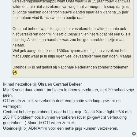
verzekeringsmaatschappij want Ohra waar ik al 15 jaar trouw klant was
wilde de auto niet verzekeren vanwege het vermogen. Ik snap dat je dat
bij jonge mensen doet en/of nieuwe klanten maar een klant na 15 jaar
niet helpen vind ik toch wel een beetje raar.
Centraal beheer waar ik mijn motor verzekerd heb wilde de auto ook
niet verzekeren door mijn leeftijd (bijna 37) en het feit dat het een GTI is
met dsg. Als het een handbak was zou het geen probleem zijn maar
helaas.
Wel gek aangezien ik een 1300cc hypernaked bij hun verzekerd heb
met 180pk waar je in mijn ogen veel gevaarlijker mee kan doen. Maarja
Uiteindelijk is het gelukt bij Nationale Nederlanden zonder problemen.
Ik had hetzelfde bij Ohra en Centraal Beheer.
Mijn 3-serie daar zonder probleem kunnen verzekeren, met 20 schadevrije
jaren.
GTI willen ze niet verzekeren door combinatie van laag gewicht en
vermogen.
Centraal beheer geprobeerd, daar heb ik mijn Ducati Streetfighter V4 met
208 PK probleemloos kunnen verzekeren (over pk-gewicht verhouding
gesproken...) Maar de GTI willen ze niet.
Uiteindelijk bij ABN Amro voor een nette prijs kunnen verzekeren.