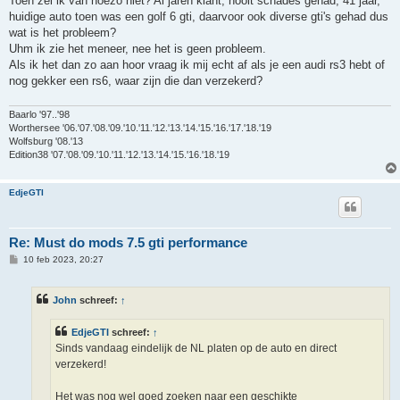
Toen zei ik van hoezo niet? Al jaren klant, nooit schades gehad, 41 jaar,
huidige auto toen was een golf 6 gti, daarvoor ook diverse gti's gehad dus
wat is het probleem?
Uhm ik zie het meneer, nee het is geen probleem.
Als ik het dan zo aan hoor vraag ik mij echt af als je een audi rs3 hebt of
nog gekker een rs6, waar zijn die dan verzekerd?
Baarlo '97..'98
Worthersee '06.'07.'08.'09.'10.'11.'12.'13.'14.'15.'16.'17.'18.'19
Wolfsburg '08.'13
Edition38 '07.'08.'09.'10.'11.'12.'13.'14.'15.'16.'18.'19
EdjeGTI
Re: Must do mods 7.5 gti performance
B
10 feb 2023, 20:27
e
r
i
John
schreef:
↑
c
h
t
EdjeGTI
schreef:
↑
Sinds vandaag eindelijk de NL platen op de auto en direct
verzekerd!
Het was nog wel goed zoeken naar een geschikte