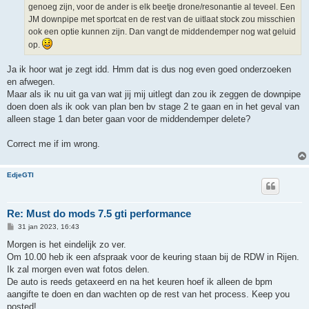
genoeg zijn, voor de ander is elk beetje drone/resonantie al teveel. Een
JM downpipe met sportcat en de rest van de uitlaat stock zou misschien
ook een optie kunnen zijn. Dan vangt de middendemper nog wat geluid
op.
Ja ik hoor wat je zegt idd. Hmm dat is dus nog even goed onderzoeken
en afwegen.
Maar als ik nu uit ga van wat jij mij uitlegt dan zou ik zeggen de downpipe
doen doen als ik ook van plan ben bv stage 2 te gaan en in het geval van
alleen stage 1 dan beter gaan voor de middendemper delete?
Correct me if im wrong.
EdjeGTI
Re: Must do mods 7.5 gti performance
B
31 jan 2023, 16:43
e
r
Morgen is het eindelijk zo ver.
i
Om 10.00 heb ik een afspraak voor de keuring staan bij de RDW in Rijen.
c
h
Ik zal morgen even wat fotos delen.
t
De auto is reeds getaxeerd en na het keuren hoef ik alleen de bpm
aangifte te doen en dan wachten op de rest van het process. Keep you
posted!